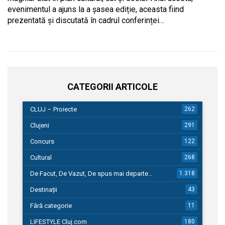
evenimentul a ajuns la a șasea ediție, aceasta fiind
prezentată și discutată în cadrul conferinței…
CATEGORII ARTICOLE
CLUJ – Proiecte
262
Clujeni
291
Concurs
122
Cultural
268
De Facut, De Vazut, De spus mai departe…
1.318
Destinații
43
Fără categorie
11
LIFESTYLE Cluj.com
180