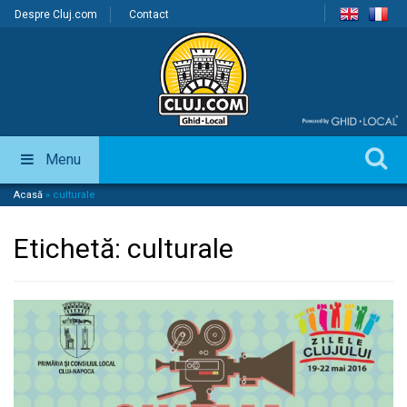
Despre Cluj.com
Contact
Menu
Acasă
»
culturale
Etichetă:
culturale