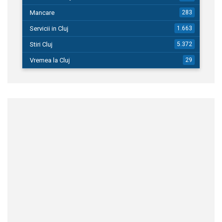
Mancare
283
Servicii in Cluj
1.663
Stiri Cluj
5.372
Vremea la Cluj
29