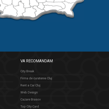
VA RECOMANDAM
City Break
Firma de curatenie Cluj
Rent a Car Cluj
Web Design
Cazare Brasov
Top City Card