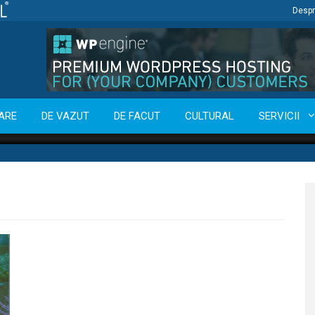
Despr
ARE
DE VAZUT
DE FACUT
CULTURAL
SERVICII