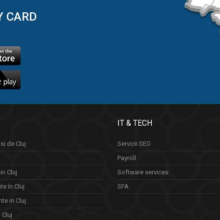
Y CARD
IT & TECH
si de Cluj
Servicii SEO
Payroll
in Cluj
Software services
e în Cluj
SFA
te in Cluj
n Cluj