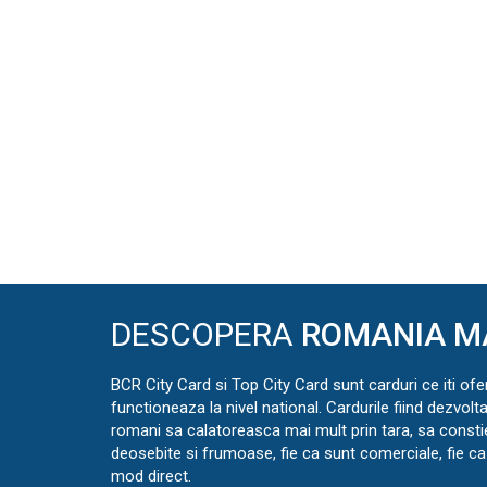
DESCOPERA
ROMANIA M
BCR City Card si Top City Card sunt carduri ce iti ofe
functioneaza la nivel national. Cardurile fiind dezvolt
romani sa calatoreasca mai mult prin tara, sa const
deosebite si frumoase, fie ca sunt comerciale, fie ca 
mod direct.