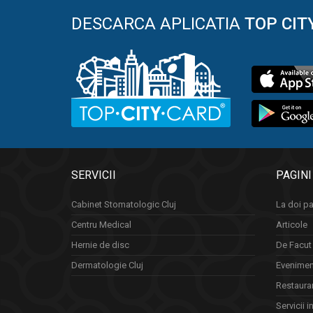
DESCARCA APLICATIA
TOP CIT
SERVICII
PAGINI
Cabinet Stomatologic Cluj
La doi pa
Centru Medical
Articole
Hernie de disc
De Facut 
Dermatologie Cluj
Eveniment
Restauran
Servicii i