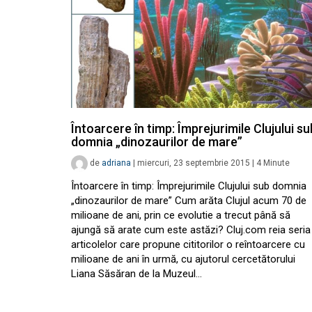
Întoarcere în timp: Împrejurimile Clujului su
domnia „dinozaurilor de mare”
de
adriana
|
miercuri, 23 septembrie 2015
|
4
Minute
Întoarcere în timp: Împrejurimile Clujului sub domnia
„dinozaurilor de mare” Cum arăta Clujul acum 70 de
milioane de ani, prin ce evolutie a trecut până să
ajungă să arate cum este astăzi? Cluj.com reia seria
articolelor care propune cititorilor o reîntoarcere cu
milioane de ani în urmă, cu ajutorul cercetătorului
Liana Săsăran de la Muzeul…