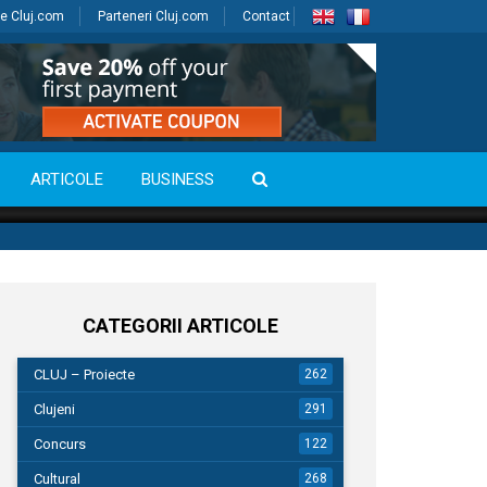
e Cluj.com
Parteneri Cluj.com
Contact
ARTICOLE
BUSINESS
CATEGORII ARTICOLE
CLUJ – Proiecte
262
Clujeni
291
Concurs
122
Cultural
268