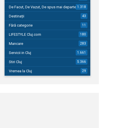
De Facut, De Vazut, De spus mai departe…
1.318
Destinații
43
Fără categorie
11
LIFESTYLE Cluj.com
180
Mancare
283
Servicii in Cluj
1.661
Stiri Cluj
5.366
Vremea la Cluj
29