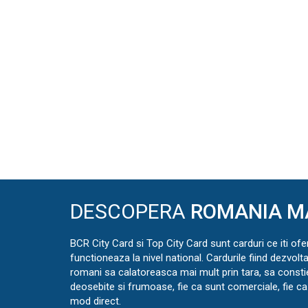
DESCOPERA
ROMANIA M
BCR City Card si Top City Card sunt carduri ce iti ofe
functioneaza la nivel national. Cardurile fiind dezvolt
romani sa calatoreasca mai mult prin tara, sa const
deosebite si frumoase, fie ca sunt comerciale, fie ca 
mod direct.