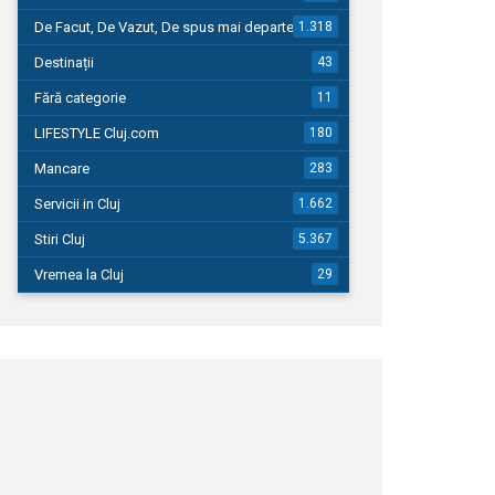
De Facut, De Vazut, De spus mai departe…
1.318
Destinații
43
Fără categorie
11
LIFESTYLE Cluj.com
180
Mancare
283
Servicii in Cluj
1.662
Stiri Cluj
5.367
Vremea la Cluj
29