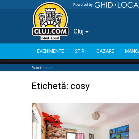
Cluj
EVENIMENTE
ȘTIRI
CAZARE
MANC
Acasă
»
cosy
Etichetă:
cosy