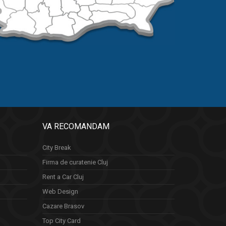
VA RECOMANDAM
City Break
Firma de curatenie Cluj
Rent a Car Cluj
Web Design
Cazare Brasov
Top City Card