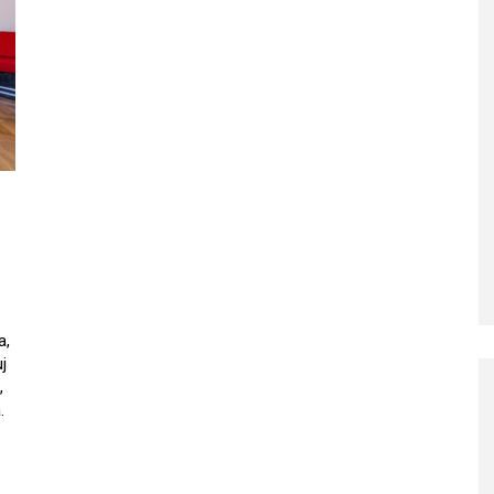
a,
j
,
.