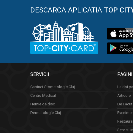
DESCARCA APLICATIA
TOP CIT
SERVICII
PAGINI
Cabinet Stomatologic Cluj
La doi pa
Centru Medical
Articole
Hernie de disc
De Facut 
Dermatologie Cluj
Eveniment
Restauran
Servicii i