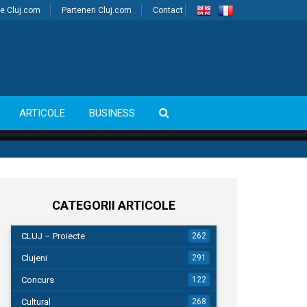
e Cluj.com
Parteneri Cluj.com
Contact
ARTICOLE
BUSINESS
CATEGORII ARTICOLE
CLUJ – Proiecte
262
Clujeni
291
Concurs
122
Cultural
268