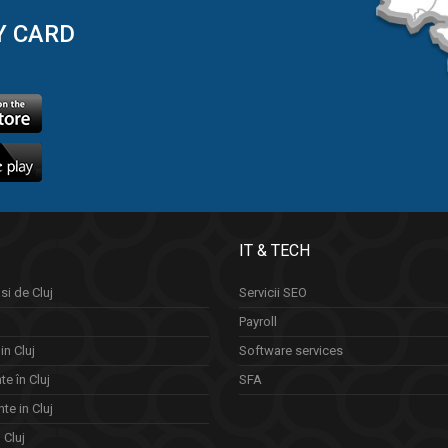
Y CARD
IT & TECH
si de Cluj
Servicii SEO
Payroll
in Cluj
Software services
e în Cluj
SFA
te in Cluj
n Cluj