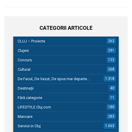
CATEGORII ARTICOLE
CLUJ – Proiecte
262
Clujeni
291
Concurs
122
Cultural
268
De Facut, De Vazut, De spus mai departe…
1.318
Destinații
43
Fără categorie
11
LIFESTYLE Cluj.com
180
Mancare
283
Servicii in Cluj
1.663