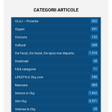
CATEGORII ARTICOLE
CLUJ – Proiecte
262
Clujeni
291
Concurs
122
Cultural
268
De Facut, De Vazut, De spus mai departe…
1.318
Destinații
43
Fără categorie
11
LIFESTYLE Cluj.com
180
Mancare
283
Servicii in Cluj
1.662
Stiri Cluj
5.371
Vremea la Cluj
29