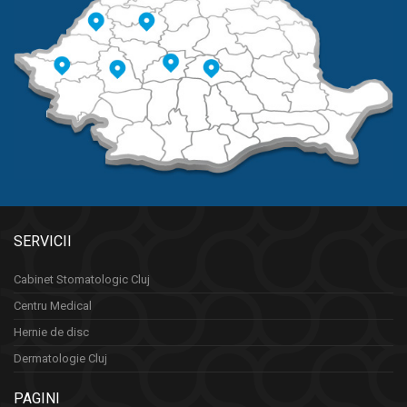
SERVICII
Cabinet Stomatologic Cluj
Centru Medical
Hernie de disc
Dermatologie Cluj
PAGINI