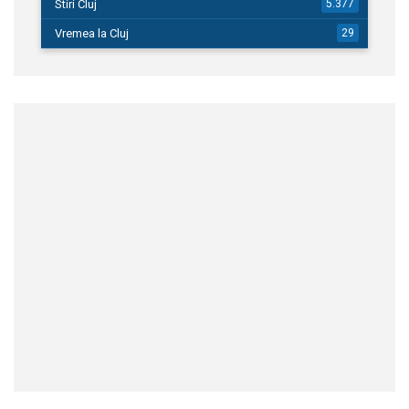
Stiri Cluj
5.377
Vremea la Cluj
29