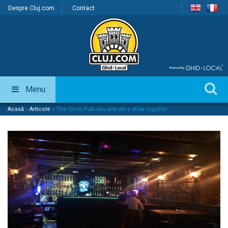
Despre Cluj.com
Contact
Menu
Acasă
»
Articole
»
The Cock Pub sau arta de a sfida regulile