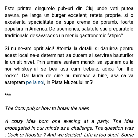
Este printre singurele pub-uri din Cluj unde veti putea
savura, pe langa un burger excelent, reteta proprie, si o
excelenta specialitate de supa crema de porumb, foarte
populara in America. De asemenea, salatele sau preparatele
traditionale desavarsesc un meniu gastronomic “atipic”’.
Si nu ne-am oprit aici! Atentia la detalii si daruirea pentru
acest local ne-a determinat sa ducem si servirea bauturilor
la un alt nivel. Prin urmare suntem mandri sa spunem ca la
noi whiskey-ul se bea asa cum trebuie, adica “on the
rocks”. Dar lauda de sine nu miroase a bine, asa ca va
asteptam
pe la noi
, in Piata Muzeului nr.5!
***
The Cock pub,or how to break the rules
A crazy idea born one evening at a party. The idea
propagated in our minds as a challenge. The question was
: Cock or Rooster ? And we decided. Life is too short. Some