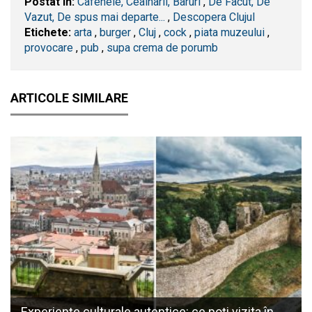
Postat în:
Cafenele, Ceainarii, Baruri
,
De Facut, De
Vazut, De spus mai departe...
,
Descopera Clujul
Etichete:
arta
,
burger
,
​Cluj
,
cock
,
piata muzeului
,
provocare
,
pub
,
supa crema de porumb
ARTICOLE SIMILARE
Experiențe culturale autentice: ce poți vizita în