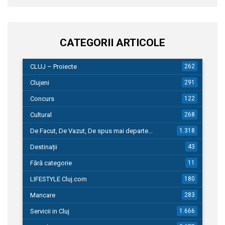
CATEGORII ARTICOLE
CLUJ – Proiecte
262
Clujeni
291
Concurs
122
Cultural
268
De Facut, De Vazut, De spus mai departe…
1.318
Destinații
43
Fără categorie
11
LIFESTYLE Cluj.com
180
Mancare
283
Servicii in Cluj
1.666