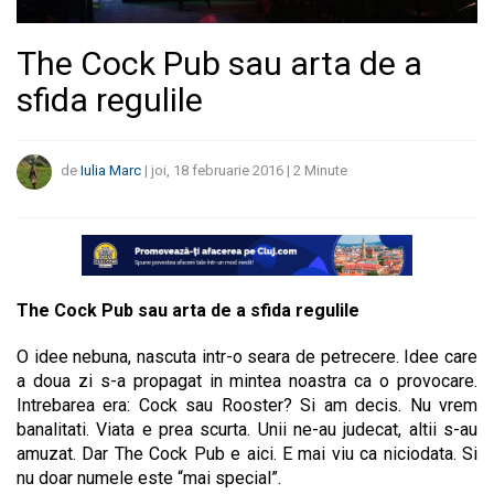
The Cock Pub sau arta de a
sfida regulile
de
Iulia Marc
|
joi, 18 februarie 2016
|
2
Minute
The Cock Pub sau arta de a sfida regulile
O idee nebuna, nascuta intr-o seara de petrecere. Idee care
a doua zi s-a propagat in mintea noastra ca o provocare.
Intrebarea era: Cock sau Rooster? Si am decis. Nu vrem
banalitati. Viata e prea scurta. Unii ne-au judecat, altii s-au
amuzat. Dar The Cock Pub e aici. E mai viu ca niciodata. Si
nu doar numele este “mai special”.