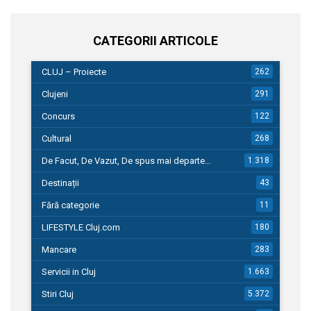
CATEGORII ARTICOLE
CLUJ – Proiecte
262
Clujeni
291
Concurs
122
Cultural
268
De Facut, De Vazut, De spus mai departe…
1.318
Destinații
43
Fără categorie
11
LIFESTYLE Cluj.com
180
Mancare
283
Servicii in Cluj
1.663
Stiri Cluj
5.372