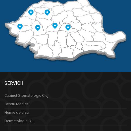
SERVICII
Cabinet Stomatologic Cluj
Centru Medical
Hernie de disc
Dermatologie Cluj