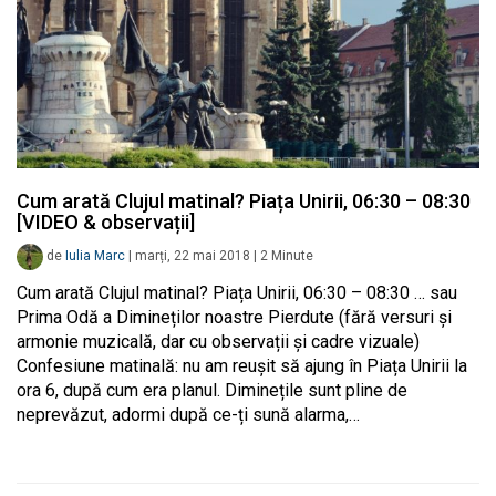
Cum arată Clujul matinal? Piața Unirii, 06:30 – 08:30
[VIDEO & observații]
de
Iulia Marc
|
marți, 22 mai 2018
|
2
Minute
Cum arată Clujul matinal? Piața Unirii, 06:30 – 08:30 … sau
Prima Odă a Dimineților noastre Pierdute (fără versuri și
armonie muzicală, dar cu observații și cadre vizuale)
Confesiune matinală: nu am reușit să ajung în Piața Unirii la
ora 6, după cum era planul. Diminețile sunt pline de
neprevăzut, adormi după ce-ți sună alarma,…