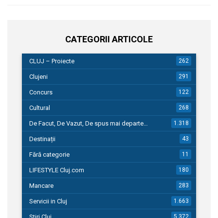
CATEGORII ARTICOLE
CLUJ – Proiecte
262
Clujeni
291
Concurs
122
Cultural
268
De Facut, De Vazut, De spus mai departe…
1.318
Destinații
43
Fără categorie
11
LIFESTYLE Cluj.com
180
Mancare
283
Servicii in Cluj
1.663
Stiri Cluj
5.372