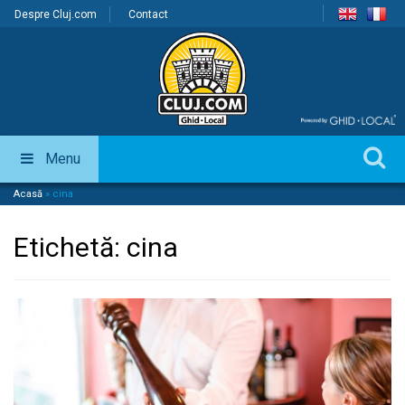
Despre Cluj.com
Contact
Menu
Acasă
»
cina
Etichetă:
cina