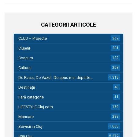
CATEGORII ARTICOLE
CLUJ – Proiecte
262
Clujeni
291
Concurs
122
Cultural
268
De Facut, De Vazut, De spus mai departe…
1.318
Destinații
43
Fără categorie
11
LIFESTYLE Cluj.com
180
Mancare
283
Servicii in Cluj
1.663
Stiri Cluj
5.372