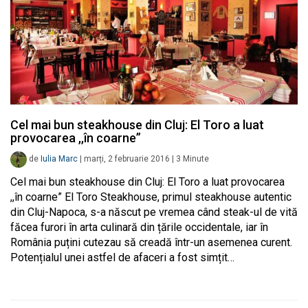
Cel mai bun steakhouse din Cluj: El Toro a luat
provocarea ,,în coarne”
de
Iulia Marc
|
marți, 2 februarie 2016
|
3
Minute
Cel mai bun steakhouse din Cluj: El Toro a luat provocarea
,,în coarne” El Toro Steakhouse, primul steakhouse autentic
din Cluj-Napoca, s-a născut pe vremea când steak-ul de vită
făcea furori în arta culinară din țările occidentale, iar în
România puțini cutezau să creadă într-un asemenea curent.
Potențialul unei astfel de afaceri a fost simțit…