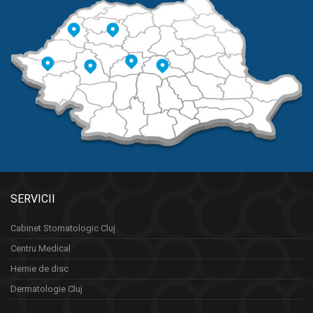
SERVICII
Cabinet Stomatologic Cluj
Centru Medical
Hernie de disc
Dermatologie Cluj