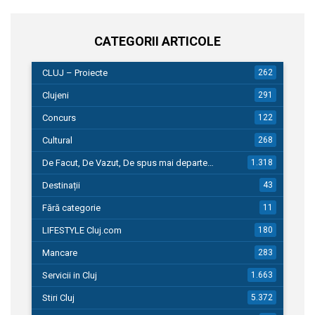
CATEGORII ARTICOLE
CLUJ – Proiecte
262
Clujeni
291
Concurs
122
Cultural
268
De Facut, De Vazut, De spus mai departe…
1.318
Destinații
43
Fără categorie
11
LIFESTYLE Cluj.com
180
Mancare
283
Servicii in Cluj
1.663
Stiri Cluj
5.372