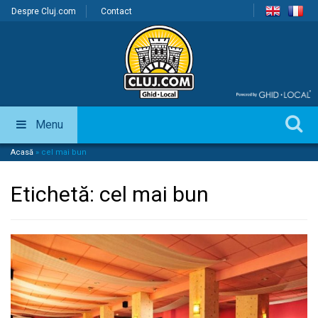
Despre Cluj.com
Contact
Menu
Acasă
»
cel mai bun
Etichetă:
cel mai bun