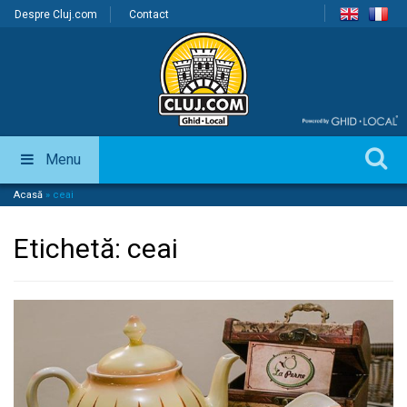
Despre Cluj.com
Contact
Menu
Acasă
»
ceai
Etichetă:
ceai