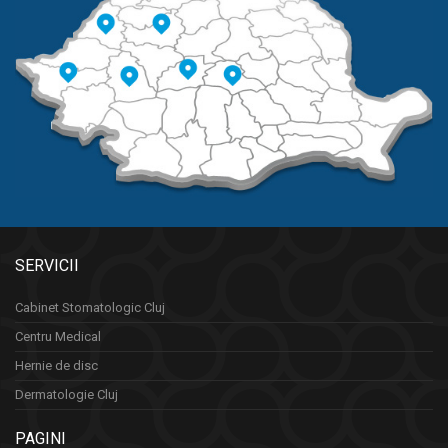
SERVICII
Cabinet Stomatologic Cluj
Centru Medical
Hernie de disc
Dermatologie Cluj
PAGINI