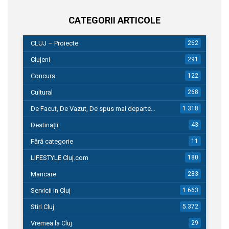
CATEGORII ARTICOLE
CLUJ – Proiecte
262
Clujeni
291
Concurs
122
Cultural
268
De Facut, De Vazut, De spus mai departe…
1.318
Destinații
43
Fără categorie
11
LIFESTYLE Cluj.com
180
Mancare
283
Servicii in Cluj
1.663
Stiri Cluj
5.372
Vremea la Cluj
29