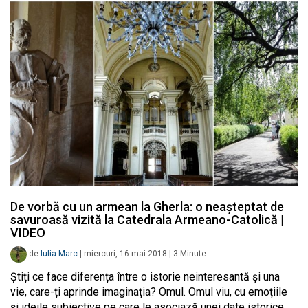
De vorbă cu un armean la Gherla: o neașteptat de
savuroasă vizită la Catedrala Armeano-Catolică |
VIDEO
de
Iulia Marc
|
miercuri, 16 mai 2018
|
3
Minute
Știți ce face diferența între o istorie neinteresantă și una
vie, care-ți aprinde imaginația? Omul. Omul viu, cu emoțiile
și ideile subiective pe care le asociază unei date istorice,