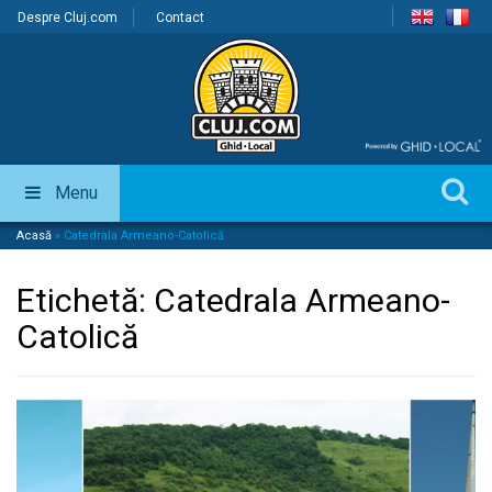
Despre Cluj.com
Contact
Menu
Acasă
»
Catedrala Armeano-Catolică
Etichetă:
Catedrala Armeano-
Catolică