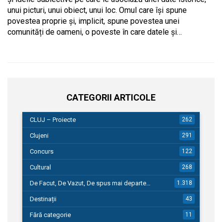
unui picturi, unui obiect, unui loc. Omul care își spune
povestea proprie și, implicit, spune povestea unei
comunități de oameni, o poveste în care datele și…
CATEGORII ARTICOLE
CLUJ – Proiecte
262
Clujeni
291
Concurs
122
Cultural
268
De Facut, De Vazut, De spus mai departe…
1.318
Destinații
43
Fără categorie
11