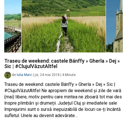
Traseu de weekend: castele Bánffy » Gherla » Dej »
Sic | #ClujulVăzutAltfel
de
Iulia Marc
|
joi, 24 mai 2018
|
4
Minute
Traseu de weekend: castele Bánffy » Gherla » Dej » Sic |
#ClujulVăzutAltfel Ne apropiem de weekend și zile de vară
(mai) libere, motiv pentru care mintea ne zboară tot mai des
înspre plimbări și drumeții. Județul Cluj și imediatele sale
împrejurimi sunt o sursă inepuizabilă de locuri ce-ți încântă
sufletul. Unele au devenit adevărate…