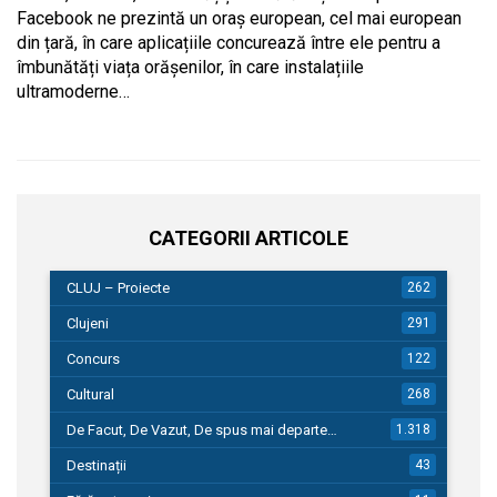
Facebook ne prezintă un oraș european, cel mai european
din țară, în care aplicațiile concurează între ele pentru a
îmbunătăți viața orășenilor, în care instalațiile
ultramoderne…
CATEGORII ARTICOLE
CLUJ – Proiecte
262
Clujeni
291
Concurs
122
Cultural
268
De Facut, De Vazut, De spus mai departe…
1.318
Destinații
43