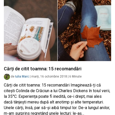
Cărți de citit toamna: 15 recomandări
de
Iulia Marc
|
marți, 16 octombrie 2018
|
6
Minute
Cărți de citit toamna: 15 recomandări Imaginează-ți că
citești Colinda de Crăciun a lui Charles Dickens în toiul verii,
la 35°C. Experiența poate fi inedită, ce-i drept, mai ales
dacă tânjești mereu după alt anotimp și alte temperaturi.
Unele cărți, însă, par să-și aibă timpul lor. De-a lungul anilor,
m-am surprins regretând unele lecturi: le-aș…