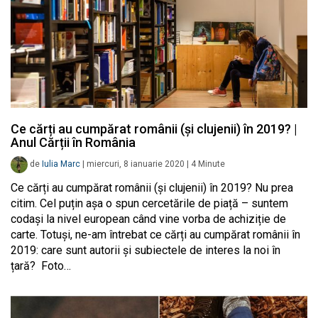
Ce cărți au cumpărat românii (și clujenii) în 2019? |
Anul Cărții în România
de
Iulia Marc
|
miercuri, 8 ianuarie 2020
|
4
Minute
Ce cărți au cumpărat românii (și clujenii) în 2019? Nu prea
citim. Cel puțin așa o spun cercetările de piață – suntem
codași la nivel european când vine vorba de achiziție de
carte. Totuși, ne-am întrebat ce cărți au cumpărat românii în
2019: care sunt autorii și subiectele de interes la noi în
țară? Foto…