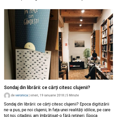
Sondaj din librării: ce cărți citesc clujenii?
de
veronica
|
vineri, 19 ianuarie 2018
|
5
Minute
Sondaj din librării: ce cărți citesc clujenii? Epoca digitizării
ne-a pus, pe noi clujenii, în fața unei realități idilice, pe care
tot noi, citadinii, am îmbrățișat-o fără rețineri. Epoca