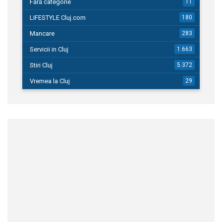
Fără categorie
11
LIFESTYLE Cluj.com
180
Mancare
283
Servicii in Cluj
1.663
Stiri Cluj
5.372
Vremea la Cluj
29