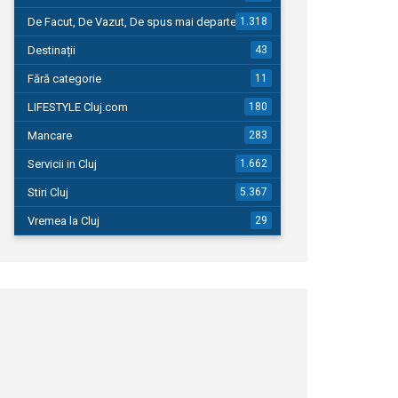
De Facut, De Vazut, De spus mai departe…
1.318
Destinații
43
Fără categorie
11
LIFESTYLE Cluj.com
180
Mancare
283
Servicii in Cluj
1.662
Stiri Cluj
5.367
Vremea la Cluj
29