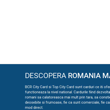
DESCOPERA
ROMANIA M
BCR City Card si Top City Card sunt carduri ce iti ofe
functioneaza la nivel national. Cardurile fiind dezvolt
romani sa calatoreasca mai mult prin tara, sa const
deosebite si frumoase, fie ca sunt comerciale, fie ca 
mod direct.