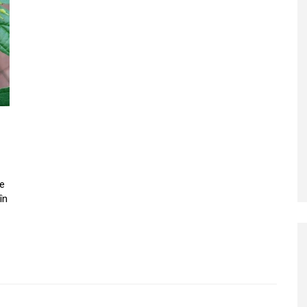
ne
în