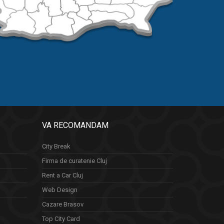
VA RECOMANDAM
City Break
Firma de curatenie Cluj
Rent a Car Cluj
Web Design
Cazare Brasov
Top City Card