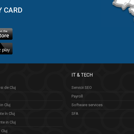
Y CARD
IT & TECH
si de Cluj
Servicii SEO
Payroll
in Cluj
Software services
e în Cluj
SFA
te in Cluj
n Cluj