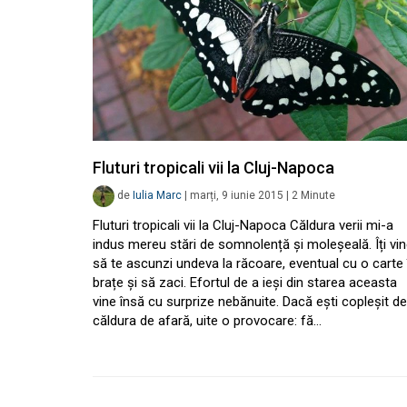
Fluturi tropicali vii la Cluj-Napoca
de
Iulia Marc
|
marți, 9 iunie 2015
|
2
Minute
Fluturi tropicali vii la Cluj-Napoca Căldura verii mi-a
indus mereu stări de somnolență și moleșeală. Îți vi
să te ascunzi undeva la răcoare, eventual cu o carte 
brațe și să zaci. Efortul de a ieși din starea aceasta
vine însă cu surprize nebănuite. Dacă ești copleșit de
căldura de afară, uite o provocare: fă…