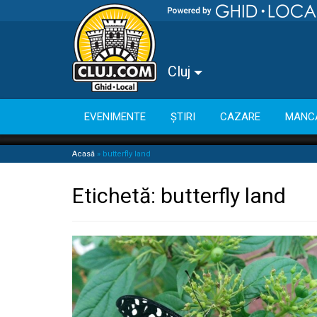
Cluj
EVENIMENTE
ȘTIRI
CAZARE
MANC
Acasă
»
butterfly land
Etichetă:
butterfly land