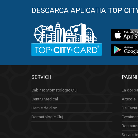
DESCARCA APLICATIA
TOP CIT
SERVICII
PAGINI
Cabinet Stomatologic Cluj
La doi pa
Centru Medical
Articole
Hernie de disc
De Facut 
Dermatologie Cluj
Eveniment
Restauran
Servicii i