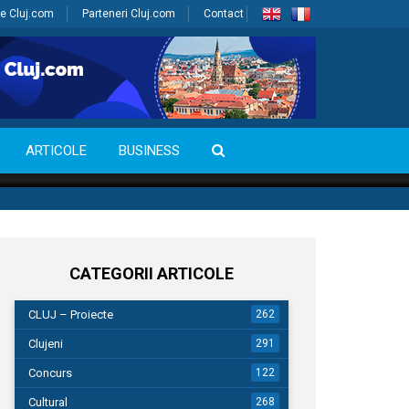
e Cluj.com
Parteneri Cluj.com
Contact
ARTICOLE
BUSINESS
CATEGORII ARTICOLE
CLUJ – Proiecte
262
Clujeni
291
Concurs
122
Cultural
268