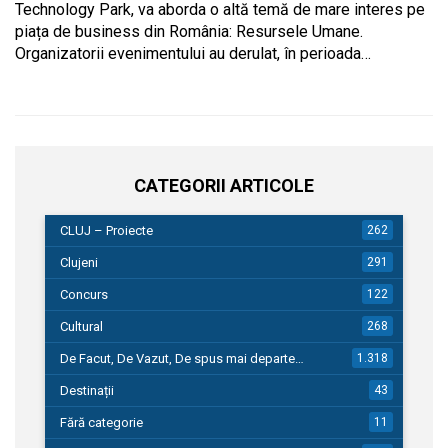
Technology Park, va aborda o altă temă de mare interes pe
piața de business din România: Resursele Umane.
Organizatorii evenimentului au derulat, în perioada…
CATEGORII ARTICOLE
CLUJ – Proiecte
262
Clujeni
291
Concurs
122
Cultural
268
De Facut, De Vazut, De spus mai departe…
1.318
Destinații
43
Fără categorie
11