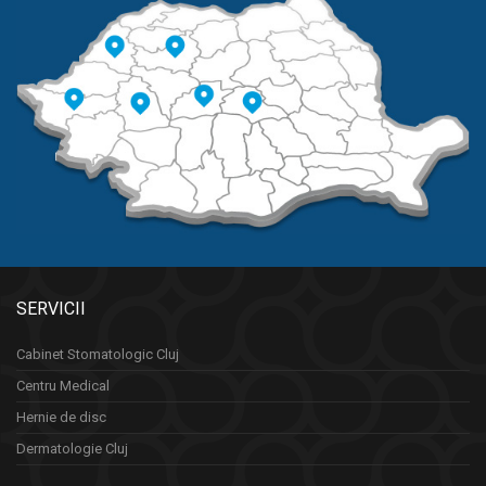
SERVICII
Cabinet Stomatologic Cluj
Centru Medical
Hernie de disc
Dermatologie Cluj