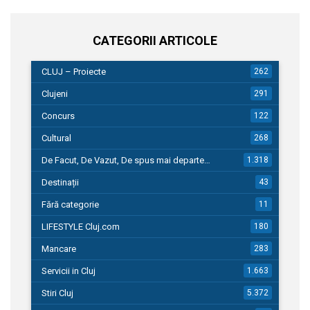
CATEGORII ARTICOLE
CLUJ – Proiecte
262
Clujeni
291
Concurs
122
Cultural
268
De Facut, De Vazut, De spus mai departe…
1.318
Destinații
43
Fără categorie
11
LIFESTYLE Cluj.com
180
Mancare
283
Servicii in Cluj
1.663
Stiri Cluj
5.372