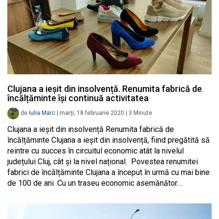
Clujana a ieșit din insolvență. Renumita fabrică de
încălțăminte își continuă activitatea
de
Iulia Marc
|
marți, 18 februarie 2020
|
3
Minute
Clujana a ieșit din insolvență Renumita fabrică de
încălțăminte Clujana a ieșit din insolvență, fiind pregătită să
reintre cu succes în circuitul economic atât la nivelul
județului Cluj, cât și la nivel național. Povestea renumitei
fabrici de încălțăminte Clujana a început în urmă cu mai bine
de 100 de ani. Cu un traseu economic asemănător…