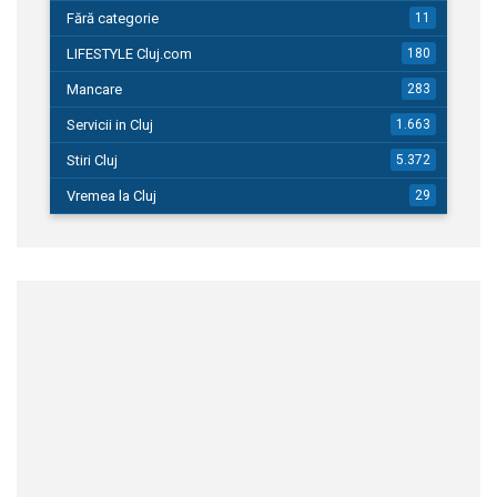
Fără categorie
11
LIFESTYLE Cluj.com
180
Mancare
283
Servicii in Cluj
1.663
Stiri Cluj
5.372
Vremea la Cluj
29