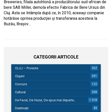
Breweries, filiala autohtonă a produ­cătorului sud-african de
bere SAB Miller, demola efectiv Fabrica de Bere Ursus din
Cluj. Asta se întâmpla după ce, în 2010, aceeași companie
hotărâse oprirea producţiei şi transferarea acesteia la
Buzău, Braşov…
CATEGORII ARTICOLE
CLUJ – Proiecte
262
Clujeni
291
Concurs
122
Cultural
268
De Facut, De Vazut, De spus mai departe…
1.318
Destinații
43