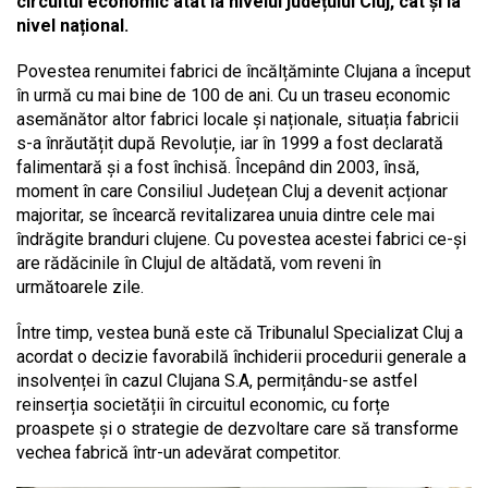
circuitul economic atât la nivelul județului Cluj, cât și la
nivel național.
Povestea renumitei fabrici de încălțăminte Clujana a început
în urmă cu mai bine de 100 de ani. Cu un traseu economic
asemănător altor fabrici locale și naționale, situația fabricii
s-a înrăutățit după Revoluție, iar în 1999 a fost declarată
falimentară și a fost închisă. Începând din 2003, însă,
moment în care Consiliul Județean Cluj a devenit acționar
majoritar, se încearcă revitalizarea unuia dintre cele mai
îndrăgite branduri clujene. Cu povestea acestei fabrici ce-și
are rădăcinile în Clujul de altădată, vom reveni în
următoarele zile.
Între timp, vestea bună este că Tribunalul Specializat Cluj a
acordat o decizie favorabilă închiderii procedurii generale a
insolvenței în cazul Clujana S.A, permițându-se astfel
reinserția societății în circuitul economic, cu forțe
proaspete și o strategie de dezvoltare care să transforme
vechea fabrică într-un adevărat competitor.