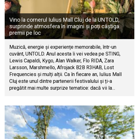
Vino la cornerul Iulius Mall Cluj de la UNTOLD,
surprinde atmosfera în imagini și poți câștiga
premii pe loc
Muzică, energie și experiențe memorabile, într-un
cuvânt, UNTOLD. Anul acesta îi vei vedea pe STING,
Lewis Capaldi, Kygo, Alan Walker, Flo RIDA, Zara
Larsson, Marshmello, Afrojack B2B R3HAB, Lost
Frequencies și mulți alții. Ca în fiecare an, Iulius Mall
Cluj este unul dintre partenerii festivalului și ți-a
pregătit mai multe surprize tematice: dacă vii la…