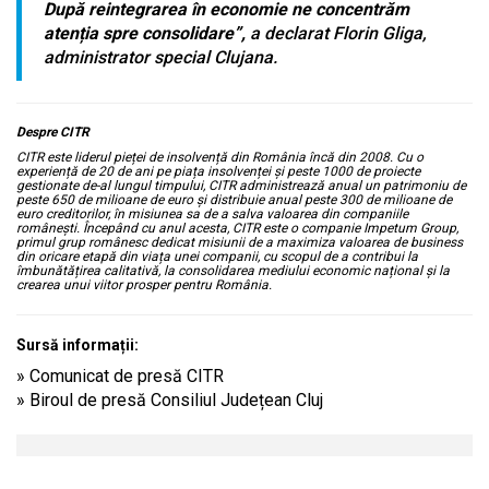
După reintegrarea în economie ne concentrăm
atenția spre consolidare”,
a declarat Florin Gliga,
administrator special Clujana.
Despre CITR
CITR este liderul pieței de insolvență din România încă din 2008. Cu o
experiență de 20 de ani pe piața insolvenței și peste 1000 de proiecte
gestionate de-al lungul timpului, CITR administrează anual un patrimoniu de
peste 650 de milioane de euro și distribuie anual peste 300 de milioane de
euro creditorilor, în misiunea sa de a salva valoarea din companiile
românești.
Începând cu anul acesta, CITR este o companie Impetum Group,
primul grup românesc dedicat misiunii de a maximiza valoarea de business
din oricare etapă din viața unei companii, cu scopul de a contribui la
îmbunătățirea calitativă, la consolidarea mediului economic național și la
crearea unui viitor prosper pentru România.
Sursă informații:
» Comunicat de presă CITR
» Biroul de presă Consiliul Județean Cluj