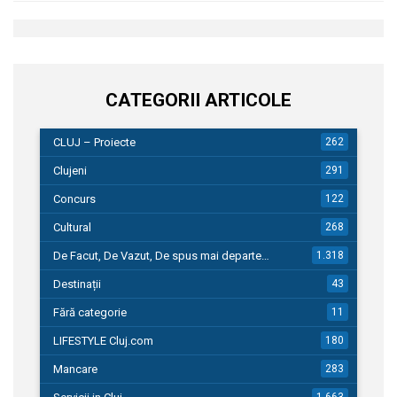
CATEGORII ARTICOLE
CLUJ – Proiecte
262
Clujeni
291
Concurs
122
Cultural
268
De Facut, De Vazut, De spus mai departe…
1.318
Destinații
43
Fără categorie
11
LIFESTYLE Cluj.com
180
Mancare
283