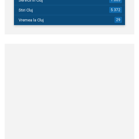
Servicii in Cluj
1.663
Stiri Cluj
5.372
Vremea la Cluj
29