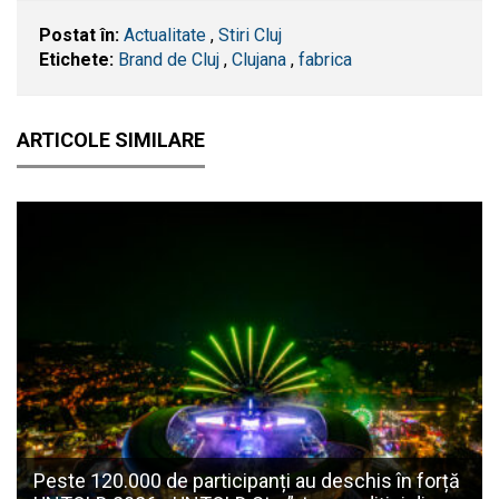
Postat în:
Actualitate
,
Stiri Cluj
Etichete:
Brand de Cluj
,
Clujana
,
fabrica
ARTICOLE SIMILARE
Peste 120.000 de participanți au deschis în forță