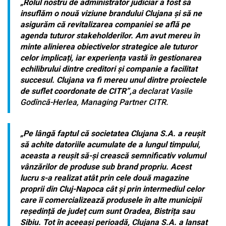
„Rolul nostru de administrator judiciar a fost să
insuflăm o nouă viziune brandului Clujana și să ne
asigurăm că revitalizarea companiei se află pe
agenda tuturor stakeholderilor. Am avut mereu în
minte alinierea obiectivelor strategice ale tuturor
celor implicați, iar experiența vastă în gestionarea
echilibrului dintre creditori și companie a facilitat
succesul. Clujana va fi mereu unul dintre proiectele
de suflet coordonate de CITR”,
a declarat Vasile
Godîncă-Herlea, Managing Partner CITR.
„Pe lângă faptul că societatea Clujana S.A. a reușit
să achite datoriile acumulate de a lungul timpului,
aceasta a reușit să-și crească semnificativ volumul
vânzărilor de produse sub brand propriu. Acest
lucru s-a realizat atât prin cele două magazine
proprii din Cluj-Napoca cât și prin intermediul celor
care îi comercializează produsele în alte municipii
reședință de județ cum sunt Oradea, Bistrița sau
Sibiu. Tot în aceeași perioadă, Clujana S.A. a lansat