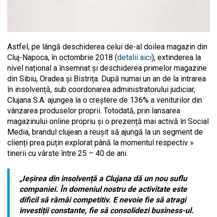
Astfel, pe lângă deschiderea celui de-al doilea magazin din
Cluj-Napoca, în octombrie 2018 (
detalii aici
), extinderea la
nivel național a însemnat și deschiderea primelor magazine
din Sibiu, Oradea și Bistrița. După numai un an de la intrarea
în insolvență, sub coordonarea administratorului judiciar,
Clujana S.A. ajungea la o creștere de 136% a veniturilor din
vânzarea produselor proprii. Totodată, prin lansarea
magazinului online propriu și o prezență mai activă în Social
Media, brandul clujean a reușit să ajungă la un segment de
clienți prea puțin explorat până la momentul respectiv »
tinerii cu vârste între 25 – 40 de ani.
„Ieșirea din insolvență a Clujana dă un nou suflu
companiei. În domeniul nostru de activitate este
dificil să rămâi competitiv. E nevoie fie să atragi
investiții constante, fie să consolidezi business-ul.