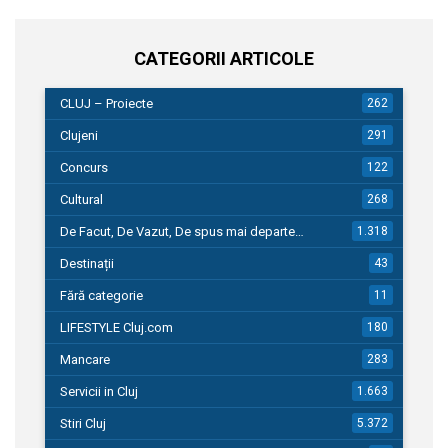
CATEGORII ARTICOLE
CLUJ – Proiecte
262
Clujeni
291
Concurs
122
Cultural
268
De Facut, De Vazut, De spus mai departe…
1.318
Destinații
43
Fără categorie
11
LIFESTYLE Cluj.com
180
Mancare
283
Servicii in Cluj
1.663
Stiri Cluj
5.372