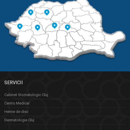
SERVICII
Cabinet Stomatologic Cluj
Centru Medical
Hernie de disc
Dermatologie Cluj