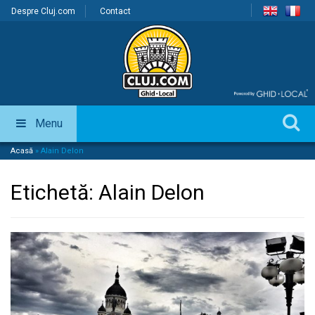
Despre Cluj.com
Contact
Menu
Acasă
»
Alain Delon
Etichetă:
Alain Delon