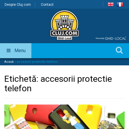
Despre Cluj.com
Contact
Menu
Acasă
»
accesorii protectie telefon
Etichetă:
accesorii protectie
telefon