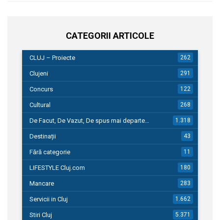
CATEGORII ARTICOLE
CLUJ – Proiecte
262
Clujeni
291
Concurs
122
Cultural
268
De Facut, De Vazut, De spus mai departe…
1.318
Destinații
43
Fără categorie
11
LIFESTYLE Cluj.com
180
Mancare
283
Servicii in Cluj
1.662
Stiri Cluj
5.371