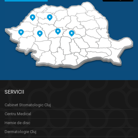
SERVICII
Cabinet Stomatologic Cluj
Centru Medical
Hernie de disc
Dermatologie Cluj