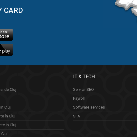
Y CARD
IT & TECH
si de Cluj
Servicii SEO
Payroll
in Cluj
Software services
e în Cluj
SFA
te in Cluj
n Cluj