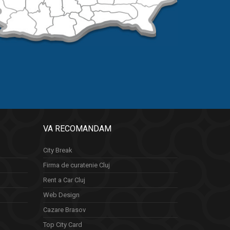
VA RECOMANDAM
City Break
Firma de curatenie Cluj
Rent a Car Cluj
Web Design
Cazare Brasov
Top City Card