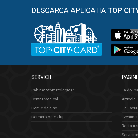
DESCARCA APLICATIA
TOP CIT
SERVICII
PAGINI
Cabinet Stomatologic Cluj
La doi pa
Centru Medical
Articole
Hernie de disc
De Facut 
Dermatologie Cluj
Eveniment
Restauran
Servicii i