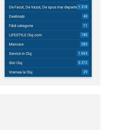
De Facut, De Vazut, De spus mai departe…
1.318
Destinații
43
Fără categorie
11
LIFESTYLE Cluj.com
180
Mancare
283
Servicii in Cluj
1.663
Stiri Cluj
5.372
Vremea la Cluj
29