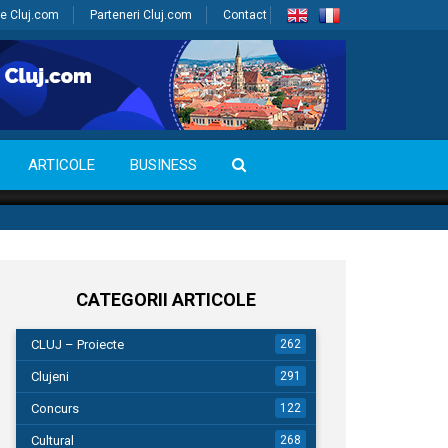
e Cluj.com
Parteneri Cluj.com
Contact
ARTICOLE
BUSINESS
CATEGORII ARTICOLE
CLUJ – Proiecte
262
Clujeni
291
Concurs
122
Cultural
268