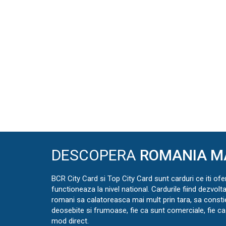
DESCOPERA
ROMANIA M
BCR City Card si Top City Card sunt carduri ce iti ofe
functioneaza la nivel national. Cardurile fiind dezvolt
romani sa calatoreasca mai mult prin tara, sa const
deosebite si frumoase, fie ca sunt comerciale, fie ca 
mod direct.