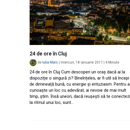
24 de ore în Cluj
de
Iulia Marc
|
miercuri, 18 ianuarie 2017
|
4
Minute
24 de ore în Cluj Cum descoperi un oraș dacă ai la
dispoziție o singură zi? Bineînțeles, ar fi util să începi
de dimineață bună, cu energie și entuziasm. Pentru a
cunoaște un loc cu adevărat, ai nevoie de mai mult
timp, știm. Însă uneori, dacă reușești să te conectez
la ritmul unui loc, sunt…