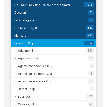
De Facut, De Vazut, De spus mai departe…
1.318
Destinații
43
Fără categorie
11
LIFESTYLE Cluj.com
180
Mancare
283
Servicii in Cluj
1.662
Advertorial
367
Agentie turism
72
Agentii matrimoniale Cluj
2
Amenajari exterioare Cluj
18
Amenajari interioare Cluj
65
Barber Shop
9
Business
407
Cazare in Cluj
49