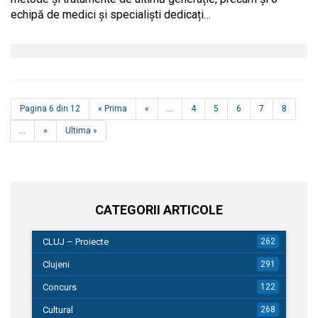
echipă de medici și specialiști dedicați…
Pagina 6 din 12
« Prima
«
...
4
5
6
7
8
...
»
Ultima »
CATEGORII ARTICOLE
CLUJ – Proiecte
262
Clujeni
291
Concurs
122
Cultural
268