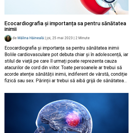
Ecocardiografia și importanța sa pentru sănătatea
inimii
de
Mălina Hăineală
|
joi, 25 mai 2023
|
2
Minute
Ecocardiografia și importanța sa pentru sănătatea inimii
Bolile cardiovasculare pot debuta chiar și în adolescență, iar
stilul de viață pe care îl urmați poate reprezenta cauza
atacurilor de cord din viitor. Toate persoanele ar trebui să
acorde atenție sănătății inimii, indiferent de vârstă, condiție
fizică sau sex. Părinții ar trebui să aibă grijă de sănătatea…