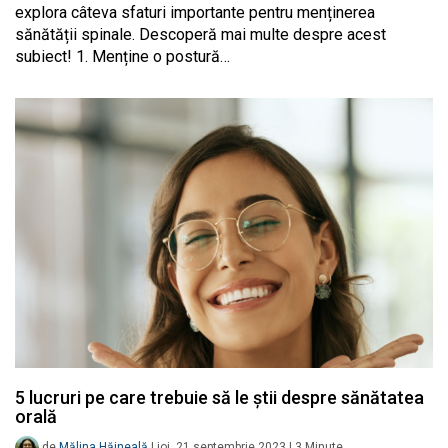
explora câteva sfaturi importante pentru menținerea
sănătății spinale. Descoperă mai multe despre acest
subiect! 1. Menține o postură…
5 lucruri pe care trebuie să le știi despre sănătatea
orală
de
Mălina Hăineală
|
joi, 21 septembrie 2023
|
3
Minute