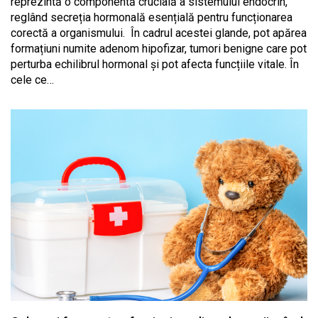
reprezintă o componentă crucială a sistemului endocrin,
reglând secreția hormonală esențială pentru funcționarea
corectă a organismului. În cadrul acestei glande, pot apărea
formațiuni numite adenom hipofizar, tumori benigne care pot
perturba echilibrul hormonal și pot afecta funcțiile vitale. În
cele ce…