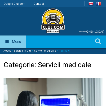
Despre Cluj.com
Contact
Menu
Acasă
»
Servicii in Cluj
»
Servicii medicale
»
Pagina 6
Categorie:
Servicii medicale