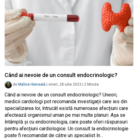
Când ai nevoie de un consult endocrinologic?
de
Mălina Hăineală
|
vineri, 28 iulie 2023
|
2
Minute
Când ai nevoie de un consult endocrinologic? Uneori,
medicii cardiologi pot recomanda investigații care ies din
specializarea lor, întrucât există numeroase afecțiuni care
afectează organismul uman pe mai multe planuri. Așa se
întâmplă și cu endocrinologia, care poate oferi răspunsuri
pentru afecțiuni cardiologice. Un consult la endocrinologie
poate fi recomandat de către un specialist în…