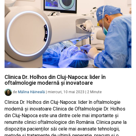
Clinica Dr. Holhos din Cluj-Napoca: lider în
oftalmologie modernă și inovatoare
de
Mălina Hăineală
|
miercuri, 10 mai 2023
|
2
Minute
Clinica Dr. Holhos din Cluj-Napoca: lider în oftalmologie
modernă și inovatoare Clinica de Oftalmologie Dr. Holhos
din Cluj-Napoca este una dintre cele mai importante și
renumite clinici oftalmologice din România. Clinica pune la
dispoziția pacienților săi cele mai avansate tehnologii,
metode și tratamente de ultimă generație, precum și o