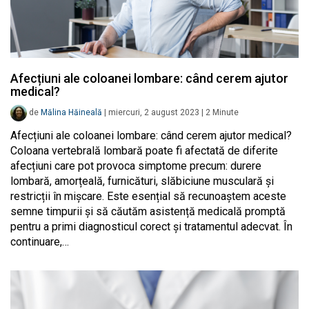
Afecțiuni ale coloanei lombare: când cerem ajutor
medical?
de
Mălina Hăineală
|
miercuri, 2 august 2023
|
2
Minute
Afecțiuni ale coloanei lombare: când cerem ajutor medical?
Coloana vertebrală lombară poate fi afectată de diferite
afecțiuni care pot provoca simptome precum: durere
lombară, amorțeală, furnicături, slăbiciune musculară și
restricții în mișcare. Este esențial să recunoaștem aceste
semne timpurii și să căutăm asistență medicală promptă
pentru a primi diagnosticul corect și tratamentul adecvat. În
continuare,…