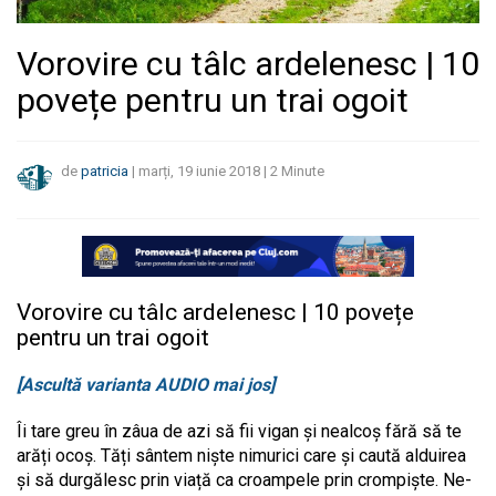
Vorovire cu tâlc ardelenesc | 10
povețe pentru un trai ogoit
de
patricia
|
marți, 19 iunie 2018
|
2
Minute
Vorovire cu tâlc ardelenesc | 10 povețe
pentru un trai ogoit
[Ascultă varianta AUDIO mai jos]
Îi tare greu în zâua de azi să fii vigan și nealcoș fără să te
arăți ocoș. Tăți sântem niște nimurici care și caută alduirea
și să durgălesc prin viață ca croampele prin crompiște. Ne-