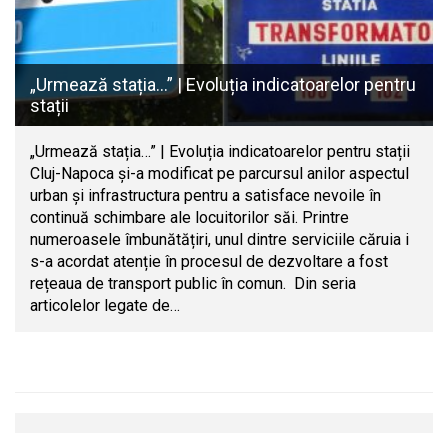
„Urmează stația…” | Evoluția indicatoarelor pentru
stații
„Urmează stația…” | Evoluția indicatoarelor pentru stații
Cluj-Napoca și-a modificat pe parcursul anilor aspectul
urban și infrastructura pentru a satisface nevoile în
continuă schimbare ale locuitorilor săi. Printre
numeroasele îmbunătățiri, unul dintre serviciile căruia i
s-a acordat atenție în procesul de dezvoltare a fost
rețeaua de transport public în comun. Din seria
articolelor legate de…