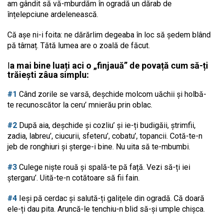
am gândit să vă-mburdăm în ogradă un dărab de
înțelepciune ardelenească.
Că așe ni-i foita: ne dărărlim degeaba în loc să ședem blând
pă târnaț. Tătă lumea are o zoală de făcut.
I
a mai bine luați aci o „finjauă” de povață cum să-ți
trăiești zâua simplu:
#1
Când zorile se varsă, deșchide molcom uăchii și holbă-
te recunoscător la ceru’ mnierău prin oblac.
#2
După aia, deșchide și cozliu’ și ie-ți budigăii, ștrimfii,
zadia, labreu’, ciucurii, sfeteru’, cobatu’, topancii. Cotă-te-n
jeb de ronghiuri și șterge-i bine. Nu uita să te-mbumbi.
#3
Culege niște rouă și spală-te pă față. Vezi să-ți iei
ștergaru’. Uită-te-n cotătoare să fii fain.
#4
Ieși pă cerdac și salută-ți galițele din ogradă. Că doară
ele-ți dau pita. Aruncă-le tenchiu-n blid să-și umple chișca.