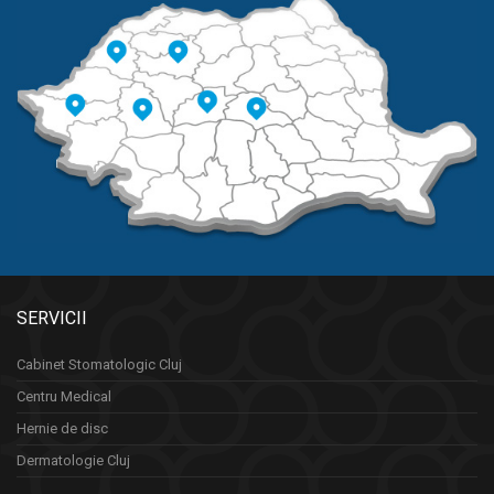
SERVICII
Cabinet Stomatologic Cluj
Centru Medical
Hernie de disc
Dermatologie Cluj