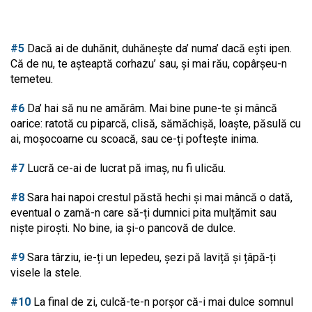
#5
Dacă ai de duhănit, duhănește da’ numa’ dacă ești ipen.
Că de nu, te așteaptă corhazu’ sau, și mai rău, copârșeu-n
temeteu.
#6
Da’ hai să nu ne amărâm. Mai bine pune-te și mâncă
oarice: ratotă cu piparcă, clisă, sămăchișă, loaște, păsulă cu
ai, moșocoarne cu scoacă, sau ce-ți poftește inima.
#7
Lucră ce-ai de lucrat pă imaș, nu fi ulicău.
#8
Sara hai napoi crestul păstă hechi și mai mâncă o dată,
eventual o zamă-n care să-ți dumnici pita mulțămit sau
niște piroști. No bine, ia și-o pancovă de dulce.
#9
Sara târziu, ie-ți un lepedeu, șezi pă laviță și țâpă-ți
visele la stele.
#10
La final de zi, culcă-te-n porșor că-i mai dulce somnul