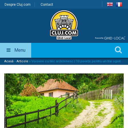
Despre Cluj.com
Contact
Menu
Acasă
»
Articole
»
Vorovire cu tâlc ardelenesc | 10 povețe pentru un trai ogoit