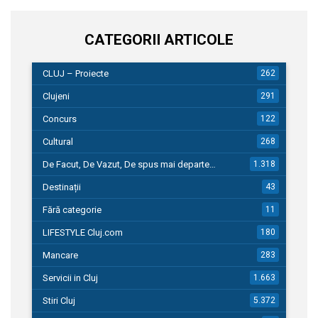
CATEGORII ARTICOLE
CLUJ – Proiecte
262
Clujeni
291
Concurs
122
Cultural
268
De Facut, De Vazut, De spus mai departe…
1.318
Destinații
43
Fără categorie
11
LIFESTYLE Cluj.com
180
Mancare
283
Servicii in Cluj
1.663
Stiri Cluj
5.372