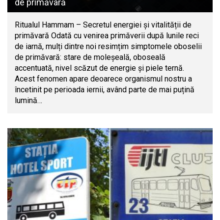
de primăvară
Ritualul Hammam – Secretul energiei și vitalității de
primăvară Odată cu venirea primăverii după lunile reci
de iarnă, mulți dintre noi resimțim simptomele oboselii
de primăvară: stare de moleșeală, oboseală
accentuată, nivel scăzut de energie și piele ternă.
Acest fenomen apare deoarece organismul nostru a
încetinit pe perioada iernii, având parte de mai puțină
lumină…