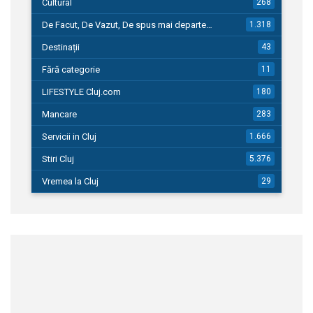
Cultural
268
De Facut, De Vazut, De spus mai departe…
1.318
Destinații
43
Fără categorie
11
LIFESTYLE Cluj.com
180
Mancare
283
Servicii in Cluj
1.666
Stiri Cluj
5.376
Vremea la Cluj
29