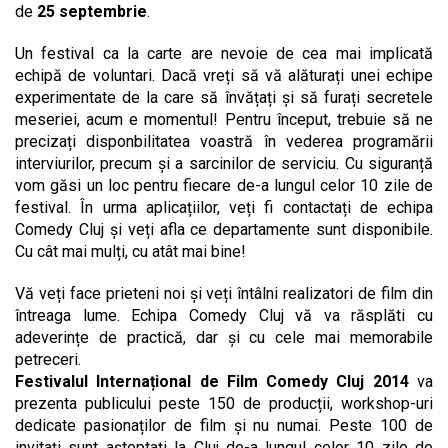
de
25 septembrie
.
Un festival ca la carte are nevoie de cea mai implicată
echipă de voluntari. Dacă vreți să vă alăturați unei echipe
experimentate de la care să învățați și să furați secretele
meseriei, acum e momentul! Pentru început, trebuie să ne
precizați disponbilitatea voastră în vederea programării
interviurilor, precum și a sarcinilor de serviciu. Cu siguranță
vom găsi un loc pentru fiecare de-a lungul celor 10 zile de
festival. În urma aplicațiilor, veți fi contactați de echipa
Comedy Cluj și veți afla ce departamente sunt disponibile.
Cu cât mai mulți, cu atât mai bine!
Vă veți face prieteni noi și veți întâlni realizatori de film din
întreaga lume. Echipa Comedy Cluj vă va răsplăti cu
adeverințe de practică, dar și cu cele mai memorabile
petreceri.
Festivalul Internațional de Film Comedy Cluj 2014
va
prezenta publicului peste 150 de producții, workshop-uri
dedicate pasionaților de film și nu numai. Peste 100 de
invitați sunt așteptați la Cluj de-a lungul celor 10 zile de