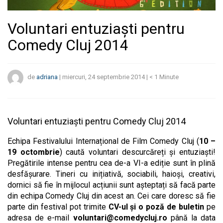
Voluntari entuziaști pentru
Comedy Cluj 2014
de
adriana
|
miercuri, 24 septembrie 2014
|
< 1
Minute
Voluntari entuziaști pentru Comedy Cluj 2014
Echipa Festivalului Internațional de Film Comedy Cluj (
10 –
19 octombrie
) caută voluntari descurcăreți și entuziaști!
Pregătirile intense pentru cea de-a VI-a ediție sunt în plină
desfășurare. Tineri cu inițiativă, sociabili, haioși, creativi,
dornici să fie în mijlocul acțiunii sunt așteptați să facă parte
din echipa Comedy Cluj din acest an. Cei care doresc să fie
parte din festival pot trimite
CV-ul și o poză de buletin
pe
adresa de e-mail
voluntari@comedycluj.ro
până la data