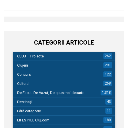
CATEGORII ARTICOLE
CLUJ – Proiecte
262
Clujeni
291
Concurs
122
Cultural
268
De Facut, De Vazut, De spus mai departe…
1.318
Destinații
43
Fără categorie
11
LIFESTYLE Cluj.com
180