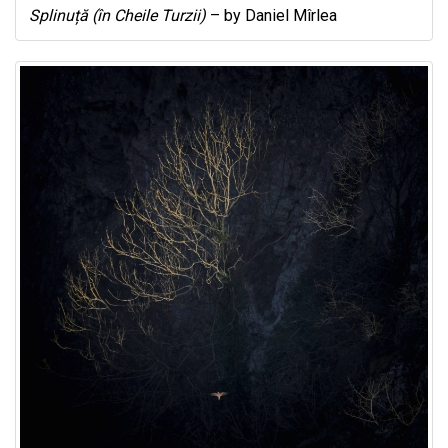
Splinuță (în Cheile Turzii)
– by Daniel Mîrlea