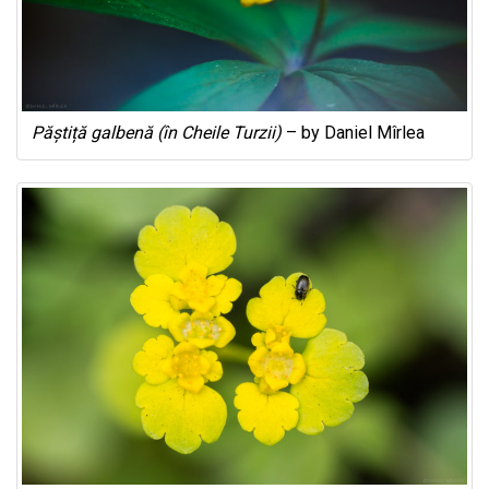
Păștiță galbenă (în Cheile Turzii)
– by Daniel Mîrlea