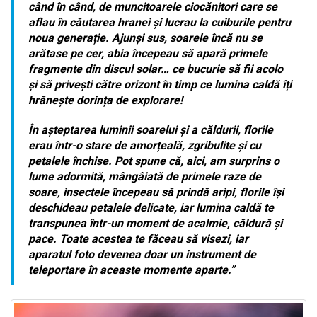
când în când, de muncitoarele ciocănitori care se
aflau în căutarea hranei și lucrau la cuiburile pentru
noua generație. Ajunși sus, soarele încă nu se
arătase pe cer, abia începeau să apară primele
fragmente din discul solar… ce bucurie să fii acolo
și să privești către orizont în timp ce lumina caldă îți
hrănește dorința de explorare!
În așteptarea luminii soarelui și a căldurii, florile
erau într-o stare de amorțeală, zgribulite și cu
petalele închise. Pot spune că, aici, am surprins o
lume adormită, mângâiată de primele raze de
soare, insectele începeau să prindă aripi, florile își
deschideau petalele delicate, iar lumina caldă te
transpunea într-un moment de acalmie, căldură și
pace. Toate acestea te făceau să visezi, iar
aparatul foto devenea doar un instrument de
teleportare în aceaste momente aparte.”