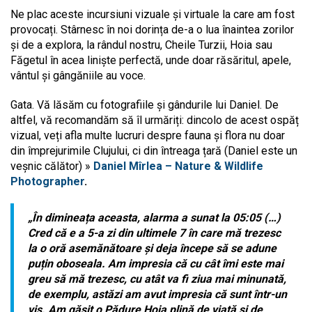
Ne plac aceste incursiuni vizuale și virtuale la care am fost
provocați. Stârnesc în noi dorința de-a o lua înaintea zorilor
și de a explora, la rândul nostru, Cheile Turzii, Hoia sau
Făgetul în acea liniște perfectă, unde doar răsăritul, apele,
vântul și gângăniile au voce.
Gata. Vă lăsăm cu fotografiile și gândurile lui Daniel. De
altfel, vă recomandăm să îl urmăriți: dincolo de acest ospăț
vizual, veți afla multe lucruri despre fauna și flora nu doar
din împrejurimile Clujului, ci din întreaga țară (Daniel este un
veșnic călător) »
Daniel Mîrlea – Nature & Wildlife
Photographer
.
„În dimineața aceasta, alarma a sunat la 05:05 (…)
Cred că e a 5-a zi din ultimele 7 în care mă trezesc
la o oră asemănătoare și deja începe să se adune
puțin oboseala. Am impresia că cu cât îmi este mai
greu să mă trezesc, cu atât va fi ziua mai minunată,
de exemplu,
astăzi am avut impresia că sunt într-un
vis. Am găsit o Pădure Hoia plină de viață și de