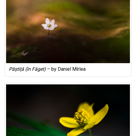
Păștiță (în Făget)
– by Daniel Mîrlea