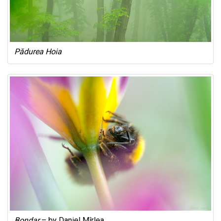
Pădurea Hoia
Bondar
– by Daniel Mîrlea