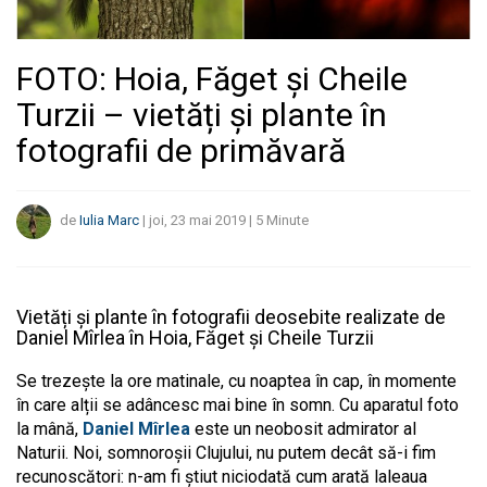
FOTO: Hoia, Făget și Cheile
Turzii – vietăți și plante în
fotografii de primăvară
de
Iulia Marc
|
joi, 23 mai 2019
|
5
Minute
Vietăți și plante în fotografii deosebite realizate de
Daniel Mîrlea în Hoia, Făget și Cheile Turzii
Se trezește la ore matinale, cu noaptea în cap, în momente
în care alții se adâncesc mai bine în somn. Cu aparatul foto
la mână,
Daniel Mîrlea
este un neobosit admirator al
Naturii. Noi, somnoroșii Clujului, nu putem decât să-i fim
recunoscători: n-am fi știut niciodată cum arată laleaua