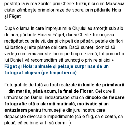
pestriță la ivirea zorilor, prin Cheile Turzii, nici cum Măseaua
ciutei zâmbește primelor raze de soare, prin pădurile Hoia
și Făget.
După o iarnă în care împrejurimile Clujului au amorțit sub alb
de nea, pădurile Hoia și Făget, dar și Cheile Turzii și-au
recăpătat culorile vii, dar și ciripeli de păsări, petale de flori
sălbatice și alte plante delicate. Dacă sunteți dornici să
vedeți cum erau aceste locuri pe timp de iarnă, tot prin ochii
lui Daniel, vă recomandăm să aruncați o privire și aici »
Făget și Hoia: animale și peisaje surprinse de un
fotograf clujean (pe timpul iernii)
.
Fotografiile de față au fost realizate
în lunile de primăvară
– din martie, până acum, la final de Florar
. Cei care îl
urmăresc pe Daniel îndeaproape știu că
dincolo de fiecare
fotografie stă o alarmă matinală, motivație și un
entuziasm
pentru frumusețile din jurul nostru care
depășește diversele impedimente (că e frig, că e ceață, că
plouă, că ce bine-ar fi să dormi…).