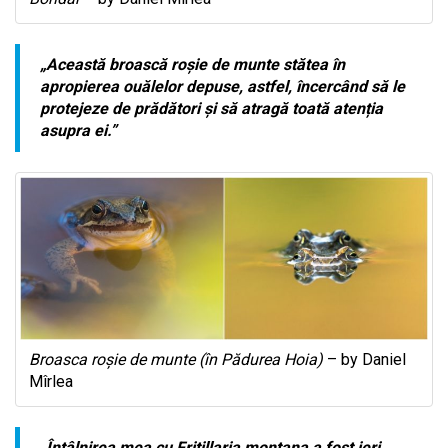
„Această broască roșie de munte stătea în
apropierea ouălelor depuse, astfel, încercând să le
protejeze de prădători și să atragă toată atenția
asupra ei.”
Broasca roșie de munte (în Pădurea Hoia)
– by Daniel
Mîrlea
„Întâlnirea mea cu Fritillaria montana a fost ieri