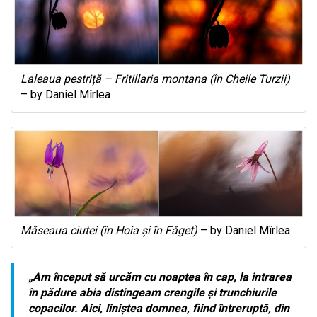
Laleaua pestriță – Fritillaria montana (în Cheile Turzii)
– by Daniel Mîrlea
Măseaua ciutei (în Hoia și în Făget)
– by Daniel Mîrlea
„Am început să urcăm cu noaptea în cap, la intrarea
în pădure abia distingeam crengile și trunchiurile
copacilor. Aici, liniștea domnea, fiind întreruptă, din