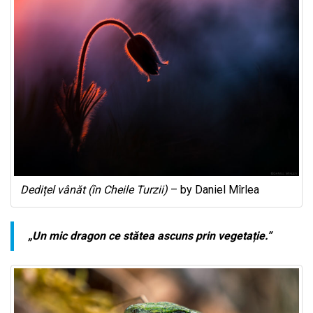
Dedițel vânăt (în Cheile Turzii)
– by Daniel Mîrlea
„Un mic dragon ce stătea ascuns prin vegetație.”