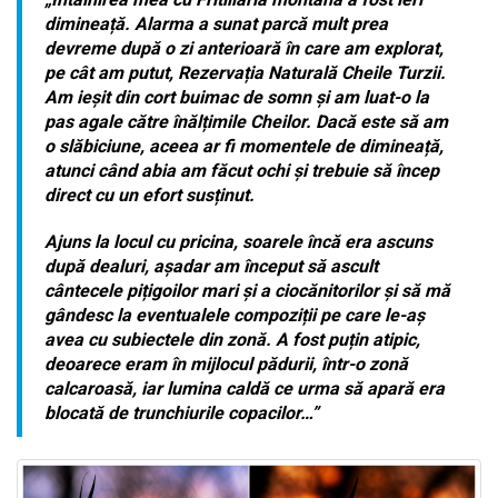
dimineață. Alarma a sunat parcă mult prea
devreme după o zi anterioară în care am explorat,
pe cât am putut, Rezervația Naturală Cheile Turzii.
Am ieșit din cort buimac de somn și am luat-o la
pas agale către înălțimile Cheilor. Dacă este să am
o slăbiciune, aceea ar fi momentele de dimineață,
atunci când abia am făcut ochi și trebuie să încep
direct cu un efort susținut.
Ajuns la locul cu pricina, soarele încă era ascuns
după dealuri, așadar am început să ascult
cântecele pițigoilor mari și a ciocănitorilor și să mă
gândesc la eventualele compoziții pe care le-aș
avea cu subiectele din zonă. A fost puțin atipic,
deoarece eram în mijlocul pădurii, într-o zonă
calcaroasă, iar lumina caldă ce urma să apară era
blocată de trunchiurile copacilor…”