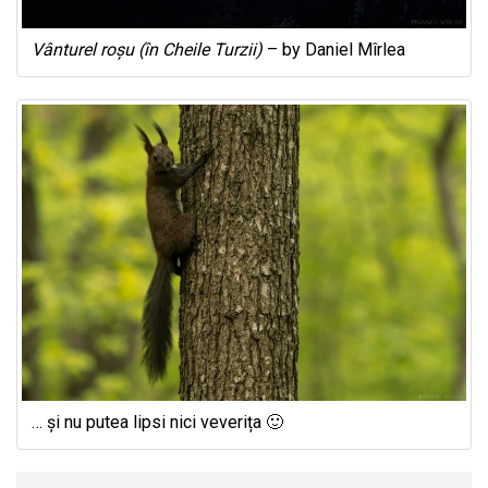
Vânturel roșu (în Cheile Turzii)
– by Daniel Mîrlea
… și nu putea lipsi nici veverița 🙂