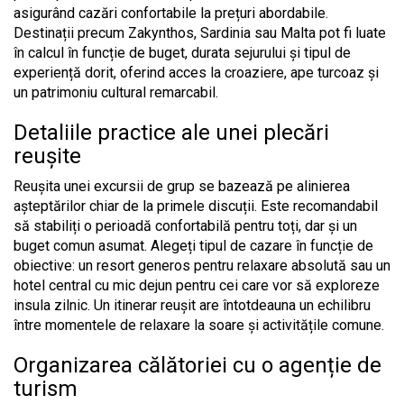
asigurând cazări confortabile la prețuri abordabile.
Destinații precum Zakynthos, Sardinia sau Malta pot fi luate
în calcul în funcție de buget, durata sejurului și tipul de
experiență dorit, oferind acces la croaziere, ape turcoaz și
un patrimoniu cultural remarcabil.
Detaliile practice ale unei plecări
reușite
Reușita unei excursii de grup se bazează pe alinierea
așteptărilor chiar de la primele discuții. Este recomandabil
să stabiliți o perioadă confortabilă pentru toți, dar și un
buget comun asumat. Alegeți tipul de cazare în funcție de
obiective: un resort generos pentru relaxare absolută sau un
hotel central cu mic dejun pentru cei care vor să exploreze
insula zilnic. Un itinerar reușit are întotdeauna un echilibru
între momentele de relaxare la soare și activitățile comune.
Organizarea călătoriei cu o agenție de
turism