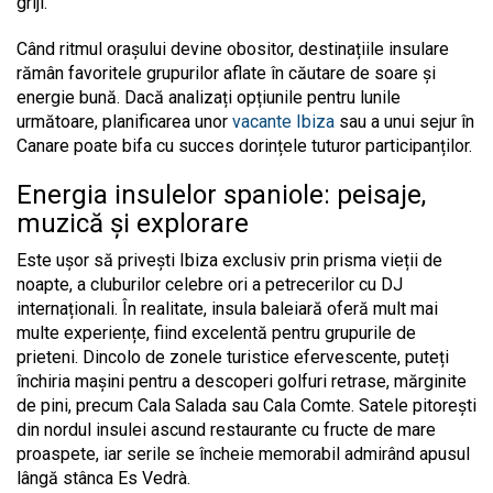
griji.
Când ritmul orașului devine obositor, destinațiile insulare
rămân favoritele grupurilor aflate în căutare de soare și
energie bună. Dacă analizați opțiunile pentru lunile
următoare, planificarea unor
vacante Ibiza
sau a unui sejur în
Canare poate bifa cu succes dorințele tuturor participanților.
Energia insulelor spaniole: peisaje,
muzică și explorare
Este ușor să privești Ibiza exclusiv prin prisma vieții de
noapte, a cluburilor celebre ori a petrecerilor cu DJ
internaționali. În realitate, insula baleiară oferă mult mai
multe experiențe, fiind excelentă pentru grupurile de
prieteni. Dincolo de zonele turistice efervescente, puteți
închiria mașini pentru a descoperi golfuri retrase, mărginite
de pini, precum Cala Salada sau Cala Comte. Satele pitorești
din nordul insulei ascund restaurante cu fructe de mare
proaspete, iar serile se încheie memorabil admirând apusul
lângă stânca Es Vedrà.