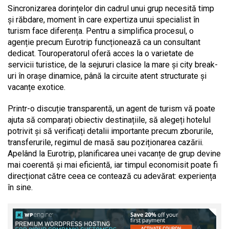
Sincronizarea dorințelor din cadrul unui grup necesită timp
și răbdare, moment în care expertiza unui specialist în
turism face diferența. Pentru a simplifica procesul, o
agenție precum Eurotrip funcționează ca un consultant
dedicat. Touroperatorul oferă acces la o varietate de
servicii turistice, de la sejururi clasice la mare și city break-
uri în orașe dinamice, până la circuite atent structurate și
vacanțe exotice.
Printr-o discuție transparentă, un agent de turism vă poate
ajuta să comparați obiectiv destinațiile, să alegeți hotelul
potrivit și să verificați detalii importante precum zborurile,
transferurile, regimul de masă sau poziționarea cazării.
Apelând la Eurotrip, planificarea unei vacanțe de grup devine
mai coerentă și mai eficientă, iar timpul economisit poate fi
direcționat către ceea ce contează cu adevărat: experiența
în sine.