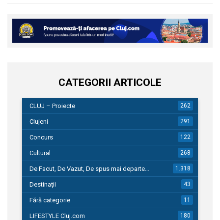
CATEGORII ARTICOLE
CLUJ – Proiecte
262
Clujeni
291
Concurs
122
Cultural
268
De Facut, De Vazut, De spus mai departe…
1.318
Destinații
43
Fără categorie
11
LIFESTYLE Cluj.com
180