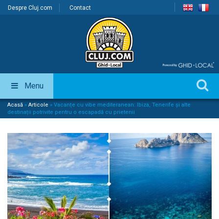
Despre Cluj.com
Contact
Menu
Acasă
»
Articole
»
Vacanțe cu vibe mediteranean: Ibiza, Tenerife și alte
destinații potrivite pentru o escapadă cu prietenii