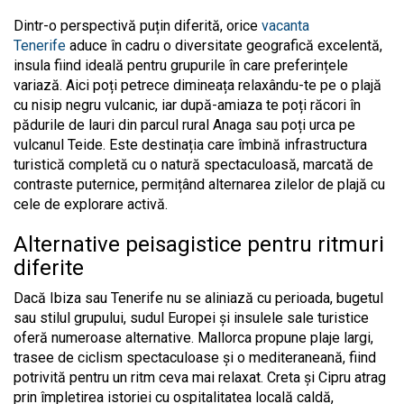
Dintr-o perspectivă puțin diferită, orice
vacanta
Tenerife
aduce în cadru o diversitate geografică excelentă,
insula fiind ideală pentru grupurile în care preferințele
variază. Aici poți petrece dimineața relaxându-te pe o plajă
cu nisip negru vulcanic, iar după-amiaza te poți răcori în
pădurile de lauri din parcul rural Anaga sau poți urca pe
vulcanul Teide. Este destinația care îmbină infrastructura
turistică completă cu o natură spectaculoasă, marcată de
contraste puternice, permițând alternarea zilelor de plajă cu
cele de explorare activă.
Alternative peisagistice pentru ritmuri
diferite
Dacă Ibiza sau Tenerife nu se aliniază cu perioada, bugetul
sau stilul grupului, sudul Europei și insulele sale turistice
oferă numeroase alternative. Mallorca propune plaje largi,
trasee de ciclism spectaculoase și o mediteraneană, fiind
potrivită pentru un ritm ceva mai relaxat. Creta și Cipru atrag
prin împletirea istoriei cu ospitalitatea locală caldă,