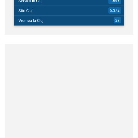
Servicii in Cluj
1.663
Stiri Cluj
5.372
Vremea la Cluj
29