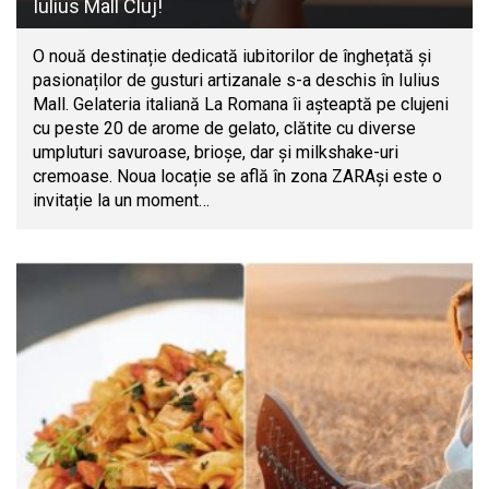
Iulius Mall Cluj!
O nouă destinație dedicată iubitorilor de înghețată și
pasionaților de gusturi artizanale s-a deschis în Iulius
Mall. Gelateria italiană La Romana îi așteaptă pe clujeni
cu peste 20 de arome de gelato, clătite cu diverse
umpluturi savuroase, brioșe, dar și milkshake-uri
cremoase. Noua locație se află în zona ZARAși este o
invitație la un moment…