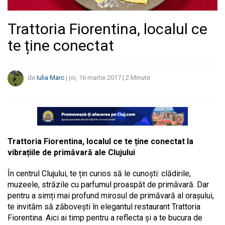
Trattoria Fiorentina, localul ce
te ține conectat
de
Iulia Marc
|
joi, 16 martie 2017
|
2
Minute
Trattoria Fiorentina, localul ce te ține conectat la
vibrațiile de primăvară ale Clujului
În centrul Clujului, te țin curios să le cunoști: clădirile,
muzeele, străzile cu parfumul proaspăt de primăvară. Dar
pentru a simți mai profund mirosul de primăvară al orașului,
te invităm să zăbovești în elegantul restaurant Trattoria
Fiorentina. Aici ai timp pentru a reflecta și a te bucura de