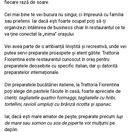
fiecare rază de soare.
Cel mai bine te vei bucura nu singur, ci împreună cu familia
sau prietenii. Iar dacă ești foarte ocupat poți să-ți
organizezi întâlnirea de business chiar în restaurantul ce te
va ține conectat la „inima” orașului.
Vei avea parte de o ambianță liniștită și recreativă, unde vei
putea servi preparate proaspete și atent gătite. Trattoria
Fiorentina este restaurantul cunoscut în oraș pentru
preparatele deosebite cu specific italian, dar și datorită
preparatelor internaționale.
Din preparatele bucătăriei italiene, la Trattoria Fiorentina
poți alege din pastele făcute în casă, foarte apreciate de
clienți:
tagliatelle quattro formaggi, tagliatelle cu hribi,
tortellini, ravioli umpluți cu brânză ricotta și spanac.
Iar, dacă ești mare amator de pește, preparate precum
lup
de mare sau somon cu sos de piper
te vor mulțumi pe
deplin.