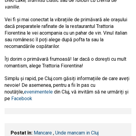
oreo cake, tiramisu clasic
sau de
rulouri cu cremă de
vanilie.
Vei fi și mai conectat la vibrațiile de primăvară ale orașului
dacă preparatele rafinate de la restaurantul Trattoria
Fiorentina le vei acompania cu un pahar de vin. Vinul italian
sau românesc îl poți alege după pofta ta sau la
recomandările ospătarilor.
Îți dorim o primăvară frumoasă! Iar dacă o dorești cu mult
romantism, alege Trattoria Fiorentina!
Simplu și rapid, pe Cluj.com găsiți informațiile de care aveți
nevoie! De asemenea, pentru a fii în pas cu
noutățile,
evenimentele
din Cluj, vă invităm să ne urmăriți și
pe
Facebook
Postat în:
Mancare
,
Unde mancam in Cluj