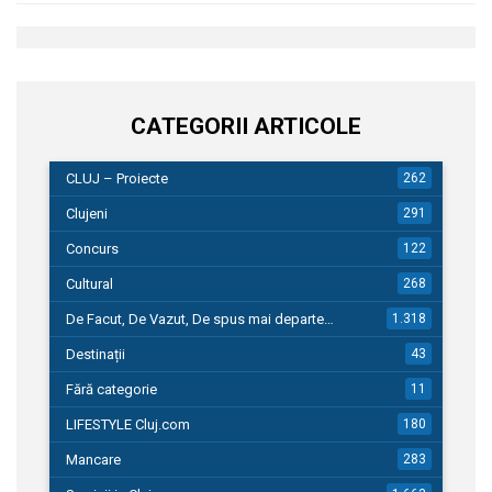
CATEGORII ARTICOLE
CLUJ – Proiecte
262
Clujeni
291
Concurs
122
Cultural
268
De Facut, De Vazut, De spus mai departe…
1.318
Destinații
43
Fără categorie
11
LIFESTYLE Cluj.com
180
Mancare
283