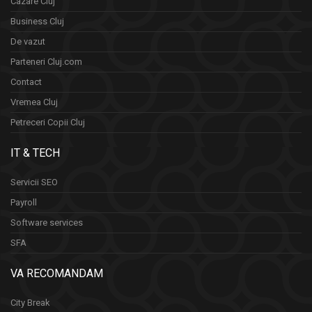
Cazare Cluj
Business Cluj
De vazut
Parteneri Cluj.com
Contact
Vremea Cluj
Petreceri Copii Cluj
IT & TECH
Servicii SEO
Payroll
Software services
SFA
VA RECOMANDAM
City Break