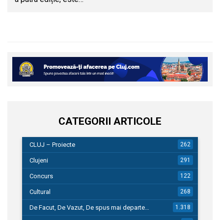
CATEGORII ARTICOLE
CLUJ – Proiecte
262
Clujeni
291
Concurs
122
Cultural
268
De Facut, De Vazut, De spus mai departe…
1.318