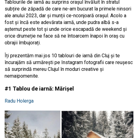
Tablourile de iarnă au surprins orașul învăluit în stratul
subțire de zăpadă de care ne-am bucurat la primele ninsori
ale anului 2023, dar și munții ce-nconjoară orașul. Acolo a
fost și încă este adevărata iarnă, unde pudra albă s-a
așternut peste tot și unde orice escapadă de weekend și
orice drumeție ne face să ne întoarcem înapoi în oraș cu
obrajii îmbujorați.
Îți prezentăm mai jos 10 tablouri de iarnă din Cluj și te
încurajăm să urmărești pe Instagram fotografii care reușesc
să surprindă mereu Clujul în moduri creative și
nemaipomenite.
#1 Tablou de iarnă: Mărișel
Radu Holerga