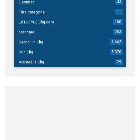
Destinații
43
Fără categorie
11
LIFESTYLE Cluj.com
180
Mancare
283
Servicii in Cluj
1.662
Stiri Cluj
5.370
Vremea la Cluj
29