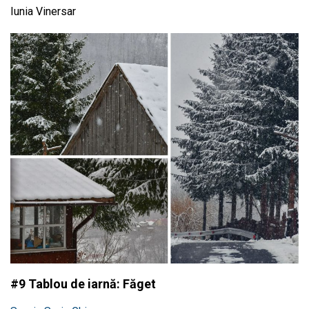
Iunia Vinersar
#9 Tablou de iarnă: Făget