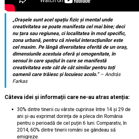
„Orașele sunt acel spațiu fizic și mental unde
creativitatea se poate manifesta cel mai bine; deci
nu țara sau regiunea, ci localitatea în mod specific,
zona urbană, pentru că nivelul interacțiunilor este
cel maxim. Pe lângă diversitatea oferită de un oraș,
dimensiunile acestuia oferă și omogenitate, în
sensul în care spațiul în care se manifestă
creativitatea este cât de cât similar pentru toți
oamenii care trăiesc și locuiesc acolo.”
– András
Farkas
Câteva idei și informații care ne-au atras atenția:
30% dintre tinerii cu vârste cuprinse între 14 și 29 de
ani și-au exprimat dorința de a pleca din România
pentru o perioadă de cel puțin 6 luni. Comparativ, în
2014, 60% dintre tinerii români se gândeau să
emigreze.