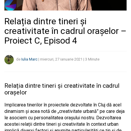
Relația dintre tineri și
creativitate în cadrul orașelor –
Proiect C, Episod 4
de
Iulia Marc
|
miercuri, 27 ianuarie 2021
|
3
Minute
Relația dintre tineri și creativitate în cadrul
orașelor
Implicarea tinerilor în proiectele dezvoltate în Cluj dă acel
dinamism și acea notă de „creativitate urbană” pe care deja
le asociem cu personalitatea orașului nostru. Dezvoltarea
acestei relații dintre tineri și creativitate în context urban
implică diverși factori și anumite particularități ce țin și de