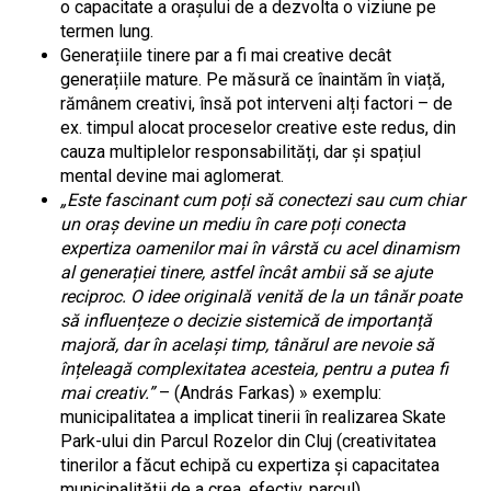
o capacitate a orașului de a dezvolta o viziune pe
termen lung.
Generațiile tinere par a fi mai creative decât
generațiile mature. Pe măsură ce înaintăm în viață,
rămânem creativi, însă pot interveni alți factori – de
ex. timpul alocat proceselor creative este redus, din
cauza multiplelor responsabilități, dar și spațiul
mental devine mai aglomerat.
„Este fascinant cum poți să conectezi sau cum chiar
un oraș devine un mediu în care poți conecta
expertiza oamenilor mai în vârstă cu acel dinamism
al generației tinere, astfel încât ambii să se ajute
reciproc. O idee originală venită de la un tânăr poate
să influențeze o decizie sistemică de importanță
majoră, dar în același timp, tânărul are nevoie să
înțeleagă complexitatea acesteia, pentru a putea fi
mai creativ.”
– (András Farkas) » exemplu:
municipalitatea a implicat tinerii în realizarea Skate
Park-ului din Parcul Rozelor din Cluj (creativitatea
tinerilor a făcut echipă cu expertiza și capacitatea
municipalității de a crea, efectiv, parcul).