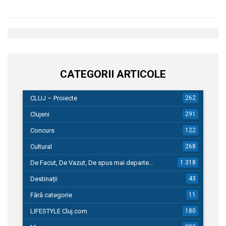
CATEGORII ARTICOLE
CLUJ – Proiecte
262
Clujeni
291
Concurs
122
Cultural
268
De Facut, De Vazut, De spus mai departe…
1.318
Destinații
43
Fără categorie
11
LIFESTYLE Cluj.com
180