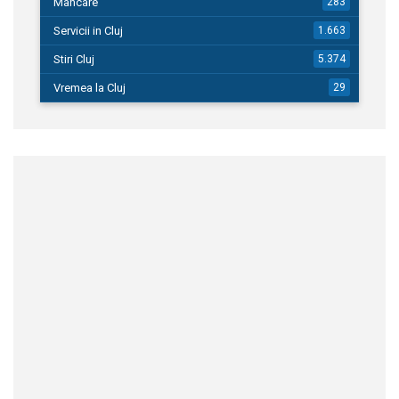
Mancare
283
Servicii in Cluj
1.663
Stiri Cluj
5.374
Vremea la Cluj
29