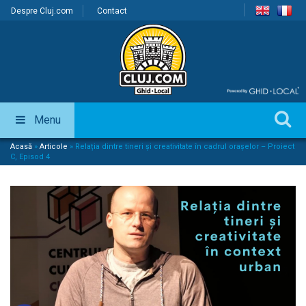
Despre Cluj.com
Contact
Menu
Acasă
»
Articole
»
Relația dintre tineri și creativitate în cadrul orașelor – Proiect
C, Episod 4