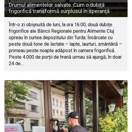
Drumul alimentelor salvate. Cum o dubiță
frigorifică transformă surplusul în speranță
Într-o zi obișnuită de luni, la ora 16:00, două dubițe
frigorifice ale Băncii Regionale pentru Alimente Cluj
opreau în curtea depozitului din Turda. Încărcate cu
peste două tone de lactate – lapte, iaurturi, smântână –
primeau peste noapte adăpost în camera frigorifică.
Peste 4.000 de porții de hrană urmau să ajungă, în doar
24 de…