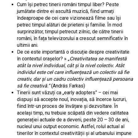
Cum își petrec tinerii români timpul liber? Peste
jumătate dintre ei ascultă muzică, fiind urmați
îndeaproape de cei care vizionează filme sau își
petrec timpul alături de prieteni și familie. În mod
surprinzător, timpul petrecut zilnic, de către tinerii
români, în fața televizorului a crescut semnificativ în
ultimii ani.
De ce este importantă o discuție despre creativitate
în contextul orașelor? »
„Creativitatea se manifestă
atât la nivel individual, cât și la nivel colectiv. Atât
individul este cel care influențează un colectiv să fie
creativ, dar și un cadru colectiv influențează persoana
să fie creativă.”
(András Farkas)
Tinerii sunt văzuți ca „early adopters” – cei mai
dispuși să accepte noul, inovația, să încerce lucruri,
fiind într-un proces de învățare și dezvoltare. În
același timp, nu trebuie scăpată din vedere calitatea
generației actuale de a deveni, peste 20 – 30 de ani,
nucleul unui output economic. Astfel, rolul actual al
tinerilor în contextul creativității și al urbanului impune