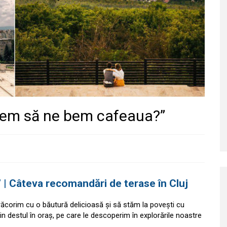
rgem să ne bem cafeaua?”
| Câteva recomandări de terase în Cluj
răcorim cu o băutură delicioasă și să stăm la povești cu
din destul în oraș, pe care le descoperim în explorările noastre