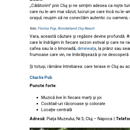
,,Călătorim” prin Cluj și ne simțim adesea ca niște tu
care nu le-am mai văzut, lucruri pe care încă nu le-
orașul, reușim să ne conectăm autentic cu oamenii, cu 
foto:
Florina Pop,
Wonderland Cluj Resort
Vara, această căutare și regăsire devine profundă. 
care le îndrăgim în fiecare sezon estival și care ne r
cafea sau la o limonadă,
dimineața
, la prânz sau se
frumoase care vin, ne îmbrățișează și ne descoperă Cl
Și totuși, rămâne întrebarea: care terase in Cluj au 
Charlie Pub
Puncte forte
:
Muzică live în fiecare marți și joi
Cocktail-uri răcoroase și colorate
Locație centrală
Adresă:
Piața Muzeului, Nr.3, Cluj – Napoca |
Telefo