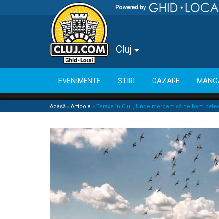
Cluj
EVENIMENTE
ȘTIRI
CAZARE
MANC
Acasă
»
Articole
»
Terase în Cluj ,,Unde mergem să ne bem cafe