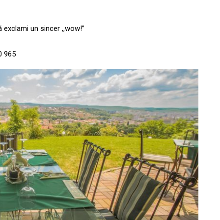
ă exclami un sincer ,,wow!”
0 965