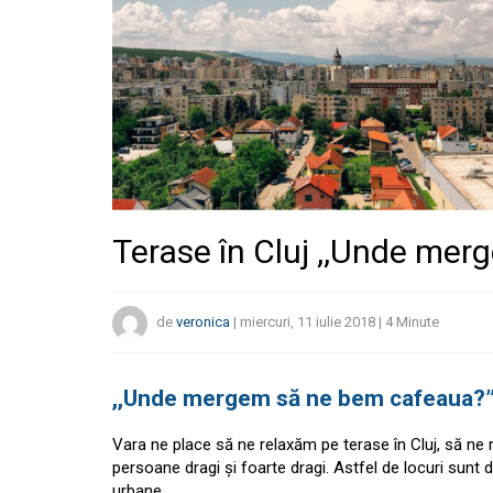
Terase în Cluj ,,Unde me
de
veronica
|
miercuri, 11 iulie 2018
|
4
Minute
,,Unde mergem să ne bem cafeaua?” 
Vara ne place să ne relaxăm pe terase în Cluj, să ne 
persoane dragi și foarte dragi. Astfel de locuri sunt 
urbane.