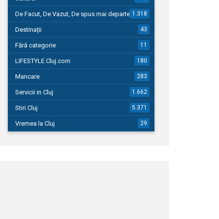
De Facut, De Vazut, De spus mai departe…
1.318
Destinații
43
Fără categorie
11
LIFESTYLE Cluj.com
180
Mancare
283
Servicii in Cluj
1.662
Stiri Cluj
5.371
Vremea la Cluj
29