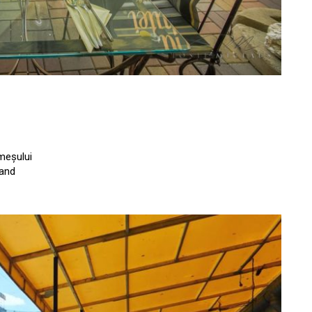
meșului
mand