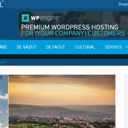
Despr
ARE
DE VAZUT
DE FACUT
CULTURAL
SERVICII
aua?”