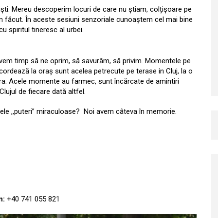
riști. Mereu descoperim locuri de care nu știam, colțișoare pe
am făcut. În aceste sesiuni senzoriale cunoaștem cel mai bine
spiritul tineresc al urbei.
Avem timp să ne oprim, să savurăm, să privim. Momentele pe
acordează la oraș sunt acelea petrecute pe terase in Cluj, la o
ara. Acele momente au farmec, sunt încărcate de amintiri
ujul de fiecare dată altfel.
acele ,,puteri” miraculoase? Noi avem câteva în memorie.
n:
+40 741 055 821