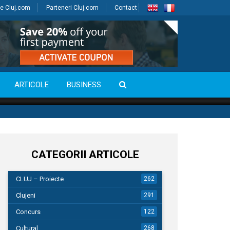
e Cluj.com
Parteneri Cluj.com
Contact
ARTICOLE
BUSINESS
CATEGORII ARTICOLE
CLUJ – Proiecte
262
Clujeni
291
Concurs
122
Cultural
268