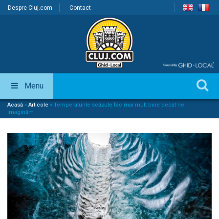
Despre Cluj.com
Contact
Menu
Acasă
»
Articole
»
Temperaturile scăzute fac mai mult bine decât ne
imaginăm