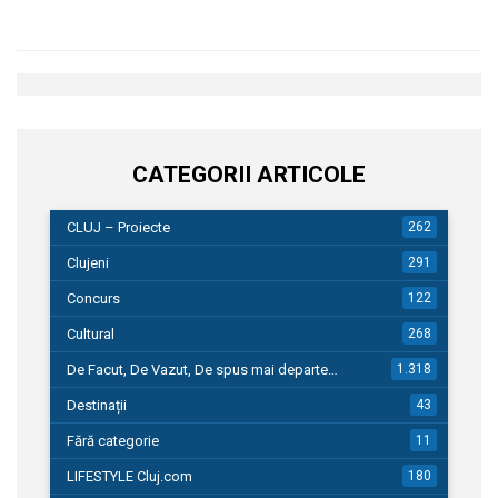
CATEGORII ARTICOLE
CLUJ – Proiecte
262
Clujeni
291
Concurs
122
Cultural
268
De Facut, De Vazut, De spus mai departe…
1.318
Destinații
43
Fără categorie
11
LIFESTYLE Cluj.com
180