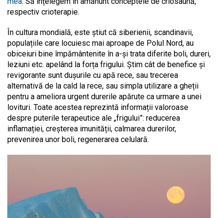
mea
. Să înțelegem în amănunt conceptele de criosaună,
respectiv crioterapie.
În cultura mondială, este știut că siberienii, scandinavii,
populațiile care locuiesc mai aproape de Polul Nord, au
obiceiuri bine împământenite în a-și trata diferite boli, dureri,
leziuni etc. apelând la forța frigului. Știm cât de benefice și
revigorante sunt dușurile cu apă rece, sau trecerea
alternativă de la cald la rece, sau simpla utilizare a gheții
pentru a ameliora urgent durerile apărute ca urmare a unei
lovituri. Toate acestea reprezintă informații valoroase
despre puterile terapeutice ale „frigului”: reducerea
inflamației, creșterea imunității, calmarea durerilor,
prevenirea unor boli, regenerarea celulară.