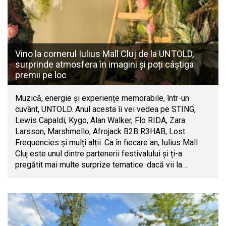
Vino la cornerul Iulius Mall Cluj de la UNTOLD,
surprinde atmosfera în imagini și poți câștiga
premii pe loc
Muzică, energie și experiențe memorabile, într-un
cuvânt, UNTOLD. Anul acesta îi vei vedea pe STING,
Lewis Capaldi, Kygo, Alan Walker, Flo RIDA, Zara
Larsson, Marshmello, Afrojack B2B R3HAB, Lost
Frequencies și mulți alții. Ca în fiecare an, Iulius Mall
Cluj este unul dintre partenerii festivalului și ți-a
pregătit mai multe surprize tematice: dacă vii la…