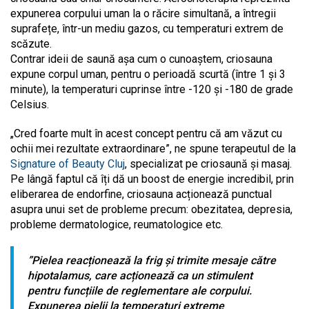
expunerea corpului uman la o răcire simultană, a întregii
suprafețe, într-un mediu gazos, cu temperaturi extrem de
scăzute.
Contrar ideii de saună așa cum o cunoaștem, criosauna
expune corpul uman, pentru o perioadă scurtă (între 1 și 3
minute), la temperaturi cuprinse între -120 și -180 de grade
Celsius.
„Cred foarte mult în acest concept pentru că am văzut cu
ochii mei rezultate extraordinare”, ne spune terapeutul de la
Signature of Beauty Cluj
, specializat pe criosaună și masaj.
Pe lângă faptul că îți dă un boost de energie incredibil, prin
eliberarea de endorfine, criosauna acționează punctual
asupra unui set de probleme precum: obezitatea, depresia,
probleme dermatologice, reumatologice etc.
”Pielea reacționează la frig și trimite mesaje către
hipotalamus, care acționează ca un stimulent
pentru funcțiile de reglementare ale corpului.
Expunerea pielii la temperaturi extreme