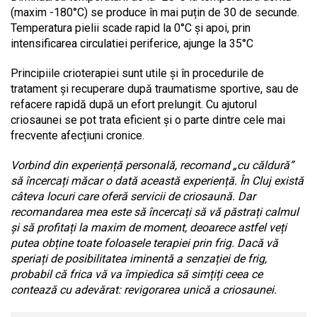
(maxim -180°C) se produce în mai puțin de 30 de secunde.
Temperatura pielii scade rapid la 0°C și apoi, prin
intensificarea circulatiei periferice, ajunge la 35°C
Principiile crioterapiei sunt utile și în procedurile de
tratament și recuperare după traumatisme sportive, sau de
refacere rapidă după un efort prelungit. Cu ajutorul
criosaunei se pot trata eficient și o parte dintre cele mai
frecvente afecțiuni cronice.
Vorbind din experiență personală, recomand „cu căldură”
să încercați măcar o dată această experiență. În Cluj există
câteva locuri care oferă servicii de criosaună. Dar
recomandarea mea este să încercați să vă păstrați calmul
și să profitați la maxim de moment, deoarece astfel veți
putea obține toate foloasele terapiei prin frig. Dacă vă
speriați de posibilitatea iminentă a senzației de frig,
probabil că frica vă va împiedica să simțiți ceea ce
contează cu adevărat: revigorarea unică a criosaunei.