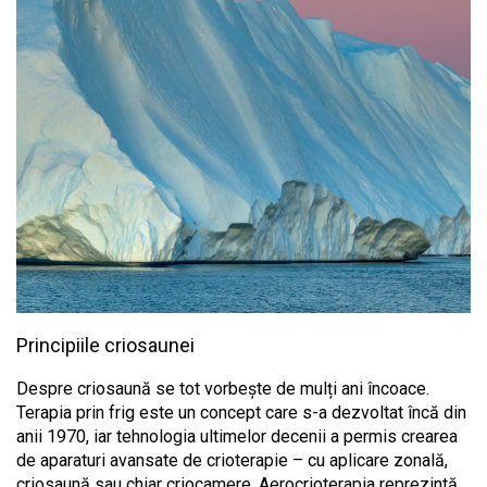
Principiile criosaunei
Despre criosaună se tot vorbește de mulți ani încoace.
Terapia prin frig este un concept care s-a dezvoltat încă din
anii 1970, iar tehnologia ultimelor decenii a permis crearea
de aparaturi avansate de crioterapie – cu aplicare zonală,
criosaună sau chiar criocamere. Aerocrioterapia reprezintă