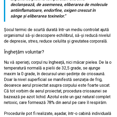
declanșează, de asemenea, eliberarea de molecule
antiinflamatoare, endorfine, oxigen crescut în
sânge și eliberarea toxinelor.”
Șocul termic de scurtă durată într-un mediu controlat ajută
organismul să-și descopere echilibrul, să-și reducă nivelul
de depresie, stres, reduce celulita și greutatea corporală.
Înghețăm voluntar?
Nu vă speriați, corpul nu îngheață, nici măcar pielea. De la o
temperatură normală a pielii de 32,5 grade, se ajunge
maxim la 0 grade, în decursul unei ședințe de criosaună.
Doar la nivel superficial se manifestă senzația de frig,
deoarece aerul proiectat asupra corpului este foarte uscat.
Că tot vorbim de aerul proiectat, procedura criosaunei se
bazează pe azot lichid. Azotul este un gaz natural complet
netoxic, care formează 78% din aerul pe care îl respirăm.
Procedurile pot fi realizate, așadar, într-o cabină individuală