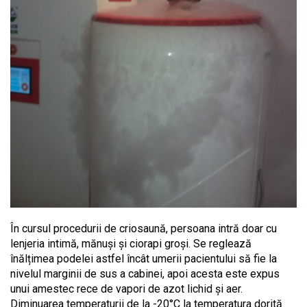
În cursul procedurii de criosaună, persoana intră doar cu
lenjeria intimă, mănuși și ciorapi groși. Se reglează
înălțimea podelei astfel încât umerii pacientului să fie la
nivelul marginii de sus a cabinei, apoi acesta este expus
unui amestec rece de vapori de azot lichid și aer.
Diminuarea temperaturii de la -20°C la temperatura dorită