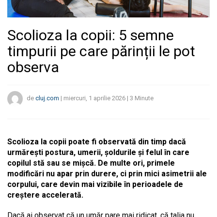
Scolioza la copii: 5 semne
timpurii pe care părinții le pot
observa
de
cluj.com
|
miercuri, 1 aprilie 2026
|
3
Minute
Scolioza la copii poate fi observată din timp dacă
urmărești postura, umerii, șoldurile și felul în care
copilul stă sau se mișcă. De multe ori, primele
modificări nu apar prin durere, ci prin mici asimetrii ale
corpului, care devin mai vizibile în perioadele de
creștere accelerată.
Dacă ai observat că un umăr pare mai ridicat, că talia nu