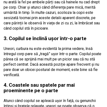
nu arată la fel pe ambele părți sau că hainele nu cad drept
pe corp. Chiar și atunci când diferența pare mică, merită
urmărită în timp. În multe cazuri, scolioza la copii este
sesizată tocmai prin aceste detalii aparent discrete, pe
care părinții le observă în viața de zi cu zi, la îmbrăcat sau
când copilul stă în picioare.
3. Copilul se înclină ușor într-o parte
Uneori, curbura nu este evidentă la prima vedere, însă
întregul corp pare să „tragă” ușor într-o parte. Copilul poate
părea că se sprijină mai mult pe un picior sau că nu stă
perfect centrat. Dacă această poziție apare frecvent și nu
pare doar un obicei postural de moment, este bine să fie
verificată.
4. Coastele sau spatele par mai
proeminente pe o parte
Atunci când copilul se apleacă ușor în față, cu genunchii
întinși și brațele relaxate, uneori se poate observa că o