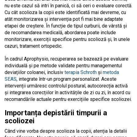
nu este cazul să intri în panică, ci să ceri o evaluare corectă.
Cu cât scolioza la copii este identificată mai devreme, cu
atât monitorizarea și intervenția pot fi mai bine adaptate
etapei de creștere. În funcție de tipul curburii, de vârstă și
de recomandarea medicală, abordarea poate include
monitorizare, exerciții specifice pentru scolioză și, în unele
cazuri, tratament ortopedic.
În cadrul Aprophysio, recuperarea se bazează pe evaluare
individuală și pe metode validate pentru managementul
deviațiilor coloanei, inclusiv
terapia Schroth
și
metoda
SEAS
, integrate într-un program personalizat. Aceste
intervenții urmăresc controlul postural, autocorecția activă
și integrarea corecțiilor în activitățile de zi cu zi, în acord cu
recomandările actuale pentru exercițiile specifice scoliozei.
Importanța depistării timpurii a
scoliozei
Când vine vorba despre scolioza la copii, atenția la detalii