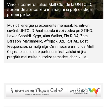
Vino la cornerul Iulius Mall Cluj de la UNTOLD,
surprinde atmosfera în imagini și poți câștiga
premii pe loc
Muzică, energie și experiențe memorabile, într-un
cuvânt, UNTOLD. Anul acesta îi vei vedea pe STING,
Lewis Capaldi, Kygo, Alan Walker, Flo RIDA, Zara
Larsson, Marshmello, Afrojack B2B R3HAB, Lost
Frequencies și mulți alții. Ca în fiecare an, Iulius Mall
Cluj este unul dintre partenerii festivalului și ți-a
pregătit mai multe surprize tematice: dacă vii la…