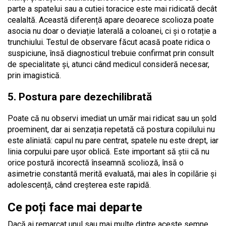
parte a spatelui sau a cutiei toracice este mai ridicată decât
cealaltă. Această diferență apare deoarece scolioza poate
asocia nu doar o deviație laterală a coloanei, ci și o rotație a
trunchiului. Testul de observare făcut acasă poate ridica o
suspiciune, însă diagnosticul trebuie confirmat prin consult
de specialitate și, atunci când medicul consideră necesar,
prin imagistică.
5. Postura pare dezechilibrată
Poate că nu observi imediat un umăr mai ridicat sau un șold
proeminent, dar ai senzația repetată că postura copilului nu
este aliniată: capul nu pare centrat, spatele nu este drept, iar
linia corpului pare ușor oblică. Este important să știi că nu
orice postură incorectă înseamnă scolioză, însă o
asimetrie constantă merită evaluată, mai ales în copilărie și
adolescență, când creșterea este rapidă.
Ce poți face mai departe
Dacă ai remarcat unul sau mai multe dintre aceste semne,