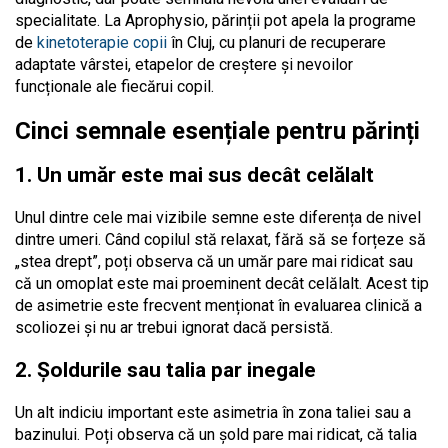
specialitate. La Aprophysio, părinții pot apela la programe
de
kinetoterapie copii
în Cluj, cu planuri de recuperare
adaptate vârstei, etapelor de creștere și nevoilor
funcționale ale fiecărui copil.
Cinci semnale esențiale pentru părinți
1. Un umăr este mai sus decât celălalt
Unul dintre cele mai vizibile semne este diferența de nivel
dintre umeri. Când copilul stă relaxat, fără să se forțeze să
„stea drept”, poți observa că un umăr pare mai ridicat sau
că un omoplat este mai proeminent decât celălalt. Acest tip
de asimetrie este frecvent menționat în evaluarea clinică a
scoliozei și nu ar trebui ignorat dacă persistă.
2. Șoldurile sau talia par inegale
Un alt indiciu important este asimetria în zona taliei sau a
bazinului. Poți observa că un șold pare mai ridicat, că talia