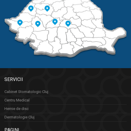
SERVICII
Cabinet Stomatologic Cluj
Centru Medical
Hernie de disc
Dermatologie Cluj
PAGINI