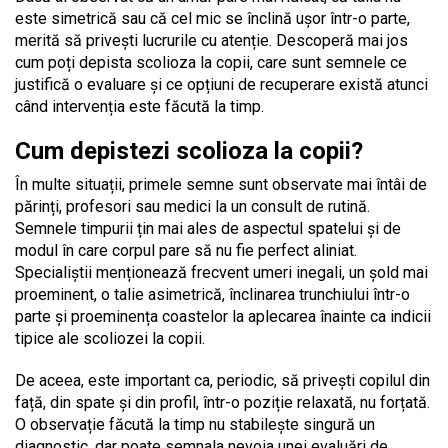
este simetrică sau că cel mic se înclină ușor într-o parte,
merită să privești lucrurile cu atenție. Descoperă mai jos
cum poți depista scolioza la copii, care sunt semnele ce
justifică o evaluare și ce opțiuni de recuperare există atunci
când intervenția este făcută la timp.
Cum depistezi scolioza la copii?
În multe situații, primele semne sunt observate mai întâi de
părinți, profesori sau medici la un consult de rutină.
Semnele timpurii țin mai ales de aspectul spatelui și de
modul în care corpul pare să nu fie perfect aliniat.
Specialiștii menționează frecvent umeri inegali, un șold mai
proeminent, o talie asimetrică, înclinarea trunchiului într-o
parte și proeminența coastelor la aplecarea înainte ca indicii
tipice ale scoliozei la copii.
De aceea, este important ca, periodic, să privești copilul din
față, din spate și din profil, într-o poziție relaxată, nu forțată.
O observație făcută la timp nu stabilește singură un
diagnostic, dar poate semnala nevoia unei evaluări de