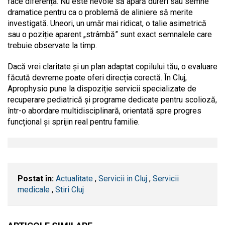
face diferența. Nu este nevoie să apară dureri sau semne
dramatice pentru ca o problemă de aliniere să merite
investigată. Uneori, un umăr mai ridicat, o talie asimetrică
sau o poziție aparent „strâmbă” sunt exact semnalele care
trebuie observate la timp.
Dacă vrei claritate și un plan adaptat copilului tău, o evaluare
făcută devreme poate oferi direcția corectă. În Cluj,
Aprophysio pune la dispoziție servicii specializate de
recuperare pediatrică și programe dedicate pentru scolioză,
într-o abordare multidisciplinară, orientată spre progres
funcțional și sprijin real pentru familie.
Postat în:
Actualitate
,
Servicii in Cluj
,
Servicii
medicale
,
Stiri Cluj