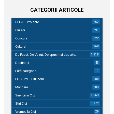
CATEGORII ARTICOLE
CLUJ – Proiecte
262
Clujeni
291
Concurs
122
Cultural
268
De Facut, De Vazut, De spus mai departe…
1.318
Destinații
43
Fără categorie
11
LIFESTYLE Cluj.com
180
Mancare
283
Servicii in Cluj
1.663
Stiri Cluj
5.372
Vremea la Cluj
29