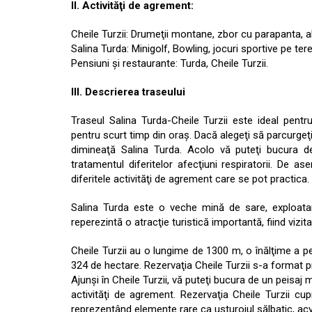
II. Activităţi de agrement:
Cheile Turzii: Drumeţii montane, zbor cu parapanta, a
Salina Turda: Minigolf, Bowling, jocuri sportive pe ter
Pensiuni şi restaurante: Turda, Cheile Turzii.
III. Descrierea traseului
Traseul Salina Turda-Cheile Turzii este ideal pent
pentru scurt timp din oraş. Dacă alegeţi să parcurgeţ
dimineaţă Salina Turda. Acolo vă puteţi bucura de b
tratamentul diferitelor afecţiuni respiratorii. De a
diferitele activităţi de agrement care se pot practica.
Salina Turda este o veche mină de sare, exploatare
reperezintă o atracţie turistică importantă, fiind vizita
Cheile Turzii au o lungime de 1300 m, o înălţime a p
324 de hectare. Rezervaţia Cheile Turzii s-a format p
Ajunşi în Cheile Turzii, vă puteţi bucura de un peisaj 
activităţi de agrement. Rezervaţia Cheile Turzii cup
reprezentând elemente rare ca usturoiul sălbatic, acv