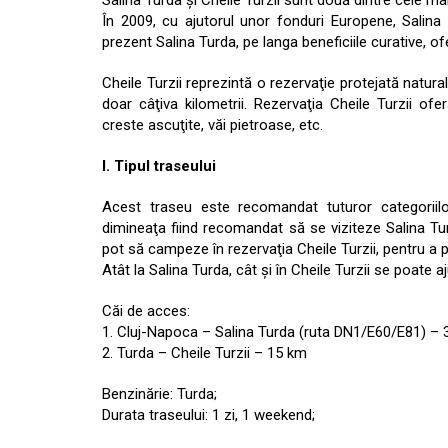
Salina Turda şi Cheile Turzii sunt două dintre cele mai 
În 2009, cu ajutorul unor fonduri Europene, Salin
prezent Salina Turda, pe langa beneficiile curative, 
Cheile Turzii reprezintă o rezervaţie protejată natural
doar câţiva kilometrii. Rezervaţia Cheile Turzii ofer
creste ascuţite, văi pietroase, etc.
I. Tipul traseului
Acest traseu este recomandat tuturor categoriilo
dimineaţa fiind recomandat să se viziteze Salina Tur
pot să campeze în rezervaţia Cheile Turzii, pentru a 
Atât la Salina Turda, cât şi în Cheile Turzii se poate
Căi de acces:
1. Cluj-Napoca – Salina Turda (ruta DN1/E60/E81) –
2. Turda – Cheile Turzii – 15 km
Benzinărie: Turda;
Durata traseului: 1 zi, 1 weekend;