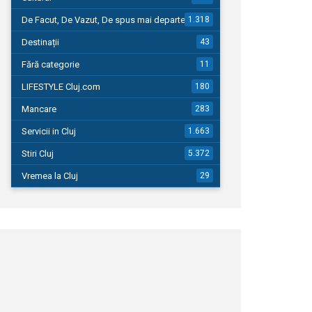
De Facut, De Vazut, De spus mai departe…
1.318
Destinații
43
Fără categorie
11
LIFESTYLE Cluj.com
180
Mancare
283
Servicii in Cluj
1.663
Stiri Cluj
5.372
Vremea la Cluj
29