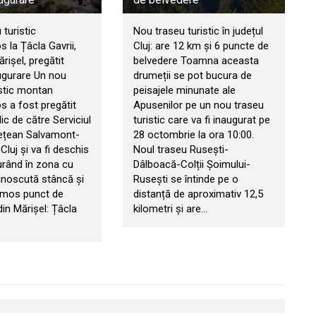
turistic
Nou traseu turistic în județul
 la Țâcla Gavrii,
Cluj: are 12 km și 6 puncte de
ișel, pregătit
belvedere Toamna aceasta
ugurare Un nou
drumeții se pot bucura de
istic montan
peisajele minunate ale
s a fost pregătit
Apusenilor pe un nou traseu
ic de către Serviciul
turistic care va fi inaugurat pe
ețean Salvamont-
28 octombrie la ora 10:00.
luj și va fi deschis
Noul traseu Rusești-
curând în zona cu
Dâlboacă-Colții Șoimului-
noscută stâncă și
Rusești se întinde pe o
umos punct de
distanță de aproximativ 12,5
in Mărișel: Țâcla
kilometri și are…