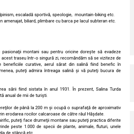
lpinism, escaladă sportivă, speologie, mountain-biking etc.
en amenajat, biliard, plimbare cu barca pe lacul subteran etc.
ru pasionaţii montani sau pentru oricine doreşte să evadeze
i acest traseu într-o singură zi, recomăndăm să se viziteze de
eneficiile curative, aerul sărat din salină fiind benefic în
semenea, puteţi admira întreaga salină şi vă puteţi bucura de
a sării fiind sistata în anul 1931. În prezent, Salina Turda
tă anual de mii de turişti.
ereţilor de până la 200 m şi ocupă o suprafaţă de aproximativ
rin erodarea rocilor calcaroase de către râul Hăşdate.
mirific, puteţi face drumeţii montane sau puteţi practica diferite
rinde peste 1.000 de specii de plante, animale, fluturi, unele
ila de stâncă etc.