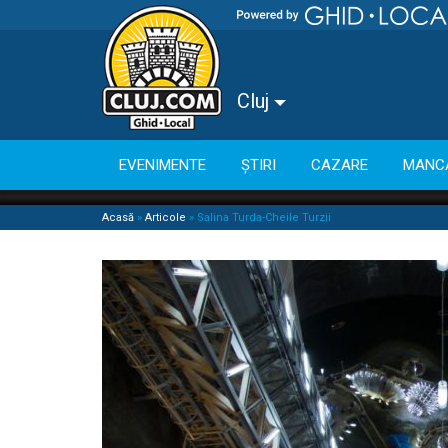
Cluj
EVENIMENTE
ȘTIRI
CAZARE
MANC
Acasă
»
Articole
»
Salina Turda-Cheile Turzii