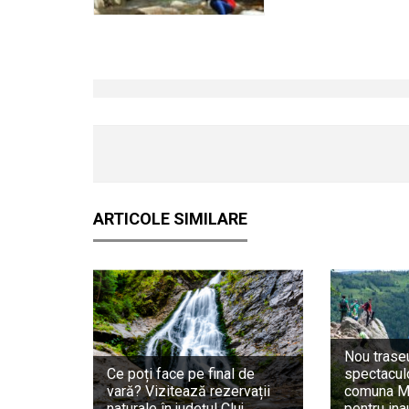
ARTICOLE SIMILARE
Nou traseu
Ce poți face pe final de
spectaculo
vară? Vizitează rezervații
comuna Mă
naturale în județul Cluj
pentru ina