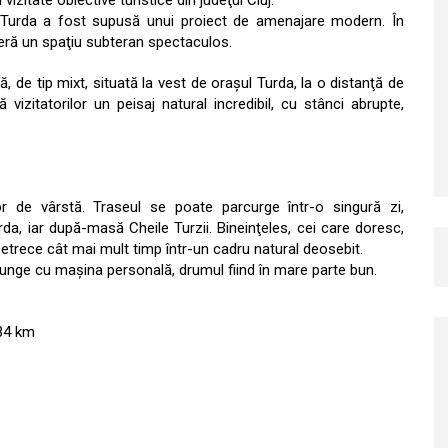
vizitate obiective turistice din judeţul Cluj.
a Turda a fost supusă unui proiect de amenajare modern. În
oferă un spaţiu subteran spectaculos.
ă, de tip mixt, situată la vest de oraşul Turda, la o distanţă de
ă vizitatorilor un peisaj natural incredibil, cu stânci abrupte,
r de vârstă. Traseul se poate parcurge într-o singură zi,
da, iar după-masă Cheile Turzii. Bineinţeles, cei care doresc,
petrece cât mai mult timp într-un cadru natural deosebit.
 ajunge cu maşina personală, drumul fiind în mare parte bun.
 34 km