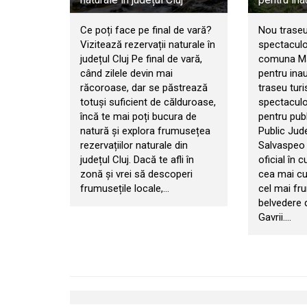
Ce poți face pe final de vară?
Nou traseu 
Vizitează rezervații naturale în
spectaculos
județul Cluj Pe final de vară,
comuna Măr
când zilele devin mai
pentru ina
răcoroase, dar se păstrează
traseu tur
totuși suficient de călduroase,
spectaculo
încă te mai poți bucura de
pentru publ
natură și explora frumusețea
Public Jud
rezervațiilor naturale din
Salvaspeo C
județul Cluj. Dacă te afli în
oficial în 
zonă și vrei să descoperi
cea mai cu
frumusețile locale,…
cel mai fr
belvedere d
Gavrii.…