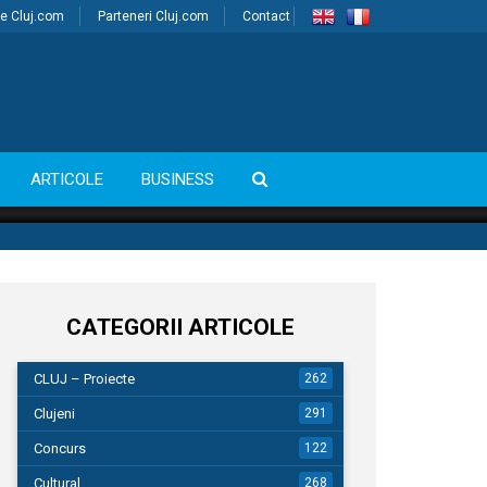
e Cluj.com
Parteneri Cluj.com
Contact
ARTICOLE
BUSINESS
CATEGORII ARTICOLE
CLUJ – Proiecte
262
Clujeni
291
Concurs
122
Cultural
268