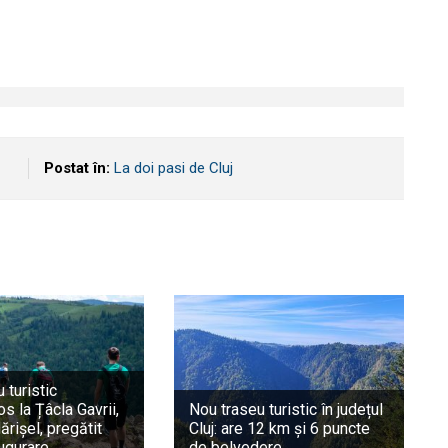
Postat în:
La doi pasi de Cluj
 turistic
s la Țâcla Gavrii,
Nou traseu turistic în județul
rișel, pregătit
Cluj: are 12 km și 6 puncte
ugurare
de belvedere