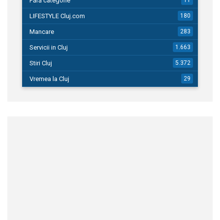
Fără categorie
11
LIFESTYLE Cluj.com
180
Mancare
283
Servicii in Cluj
1.663
Stiri Cluj
5.372
Vremea la Cluj
29