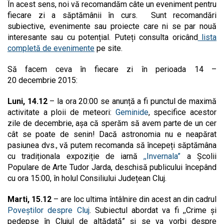
În acest sens, noi vă recomandăm câte un eveniment pentru
fiecare zi a săptămânii în curs. Sunt recomandări
subiective, evenimente sau proiecte care ni se par nouă
interesante sau cu potențial. Puteți consulta oricând
lista
completă de evenimente
pe site.
Să facem ceva în fiecare zi în perioada 14 –
20 decembrie 2015:
Luni, 14.12
– la ora 20:00 se anunță a fi punctul de maximă
activitate a ploii de meteori:
Geminide
, specifice acestor
zile de decembrie, așa că sperăm să avem parte de un cer
cât se poate de senin! Dacă astronomia nu e neapărat
pasiunea dvs., vă putem recomanda să începeți săptămâna
cu tradiționala expoziție de iarnă
,,Invernala”
a Școlii
Populare de Arte Tudor Jarda, deschisă publicului începând
cu ora 15:00, în holul Consiliului Județean Cluj.
Marti, 15.12
– are loc ultima întâlnire din acest an din cadrul
Poveștilor despre Cluj
. Subiectul abordat va fi ,,Crime și
pedepse în Clujul de altădată” și se va vorbi despre