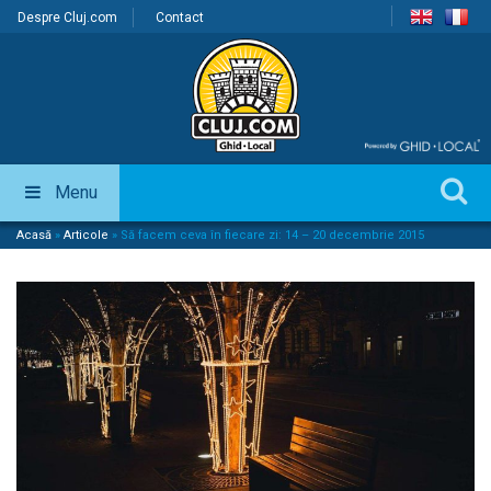
Despre Cluj.com
Contact
Menu
Acasă
»
Articole
»
Să facem ceva în fiecare zi: 14 – 20 decembrie 2015