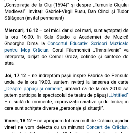
„Conspirația de la Cluj (1594)” și despre „Turnurile Clujului
Medieval”. Invitați: Gabriel-Virgil Rusu, Dan Clinci și Tudor
Sălăgean (invitat permanent)
Miercuri, 16.12
– cei mici, dar și cei mari, sunt așteptați de
la ora 16:00, în Sala Studio a Academiei de Muzică
Gheorghe Dima, la
Concertul Educativ: Scrisori Muzicale
pentru Moș Crăciun
. Corul Filarmonicii ,,Transilvania” va
interpreta, dirijat de Cornel Groza, colinde și cântece de
stea.
Joi, 17.12
– ne îndreptăm pașii înspre Fabrica de Pensule
unde, de la ora 19:00, suntem invitați la lansarea de carte
,,Despre păpuși și oameni”
, urmând ca de la ora 20:00 să
putem participa la spectacolul de teatru de păpuși
,,Untitled”
– o suită de momente, improvizații narative și de limbaj, în
care sunt schițate diverse „personaje și situații”.
Vineri, 18.12
– ne apropiem tot mai mult de Crăciun, așadar
vineri ne vom delecta cu un minunat
Concert de Crăciun
,