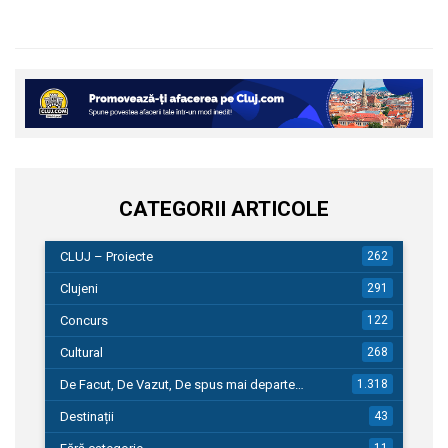
CATEGORII ARTICOLE
CLUJ – Proiecte
262
Clujeni
291
Concurs
122
Cultural
268
De Facut, De Vazut, De spus mai departe…
1.318
Destinații
43