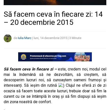
Să facem ceva în fiecare zi: 14
– 20 decembrie 2015
de
Iulia Marc
|
luni, 14 decembrie 2015
|
3
Minute
Să facem ceva în fiecare zi –
este, credem noi, modul cel
mai la îndemână să ne dezvoltăm, să creștem, să
descoperim lucruri noi, să cunoaștem oameni frumoși și
interesanți. Să ieșim din rutină
Clujul ne oferă zi de zi
ocazia să facem toate aceste lucruri, trebuie doar să fim la
curent cu ce se întâmplă în oraș și să fim dispuși să ieșim
din zona noastră de confort.