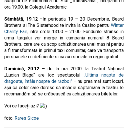
susținut de Filarmonica de Stat ,,Transilvania”, începând cu
ora 19:00, la Colegiul Academic.
Sâmbătă, 19.12
–In perioada 19 – 20 Decembrie, Beard
Brothers si The Sisterhood te invita la Casino pentru
Winter
Charity Fair
, între orele 13:00 – 21:00. Fondurile stranse in
urma targului vor merge in campania numarul 8 Beard
Brothers, care are ca scop achizitionarea unei masini pentru
a fi transformata in primul taxi comunitar, care va transporta
persoanele cu deficiente si cazuri sociale in regim gratuit.
Duminică, 20.12 –
de la ora 20:00, la Teatrul Național
,,Lucian Blaga” are loc spectacolul
,,Ultima noapte de
dragoste, întâia noapte de război”
– nu prea mai sunt locuri,
așa că celor care doresc să încheie săptămâna la teatru, le
recomandăm să se grăbească cu achiziționarea biletelor.
Voi ce faceți azi?
foto:
Rares Sicoe