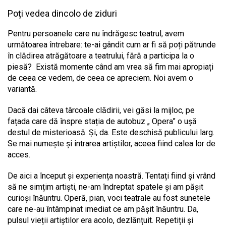
Poți vedea dincolo de ziduri
Pentru persoanele care nu îndrăgesc teatrul, avem
următoarea întrebare: te-ai gândit cum ar fi să poți pătrunde
în clădirea atrăgătoare a teatrului, fără a participa la o
piesă? Există momente când am vrea să fim mai apropiați
de ceea ce vedem, de ceea ce apreciem. Noi avem o
variantă.
Dacă dai câteva târcoale clădirii, vei găsi la mijloc, pe
fațada care dă înspre stația de autobuz „ Opera” o ușă
destul de misterioasă. Și, da. Este deschisă publicului larg.
Se mai numește și intrarea artiștilor, aceea fiind calea lor de
acces.
De aici a început și experiența noastră. Tentați fiind și vrând
să ne simțim artiști, ne-am îndreptat spatele și am pășit
curioși înăuntru. Operă, pian, voci teatrale au fost sunetele
care ne-au întâmpinat imediat ce am pășit înăuntru. Da,
pulsul vieții artiștilor era acolo, dezlănțuit. Repetiții și