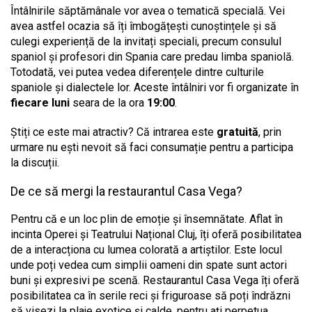
Întâlnirile săptămânale vor avea o tematică specială. Vei
avea astfel ocazia să îți îmbogățești cunoștințele și să
culegi experiență de la invitați speciali, precum consulul
spaniol și profesori din Spania care predau limba spaniolă.
Totodată, vei putea vedea diferențele dintre culturile
spaniole și dialectele lor. Aceste întâlniri vor fi organizate în
fiecare luni
seara de la ora
19:00
.
Știți ce este mai atractiv? Că intrarea este
gratuită
, prin
urmare nu ești nevoit să faci consumație pentru a participa
la discuții.
De ce să mergi la restaurantul Casa Vega?
Pentru că e un loc plin de emoție și însemnătate. Aflat în
incinta Operei și Teatrului Național Cluj, îți oferă posibilitatea
de a interacționa cu lumea colorată a artiștilor. Este locul
unde poți vedea cum simplii oameni din spate sunt actori
buni și expresivi pe scenă. Restaurantul Casa Vega îți oferă
posibilitatea ca în serile reci și friguroase să poți îndrăzni
să visezi la plaje exotice și calde, pentru ați perpetua