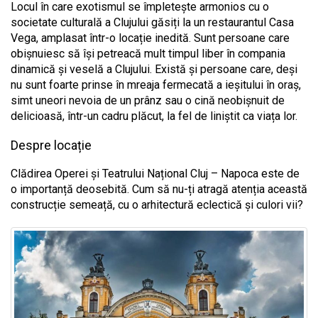
Locul în care exotismul se împletește armonios cu o
societate culturală a Clujului găsiți la un restaurantul Casa
Vega, amplasat într-o locație inedită. Sunt persoane care
obișnuiesc să își petreacă mult timpul liber în compania
dinamică și veselă a Clujului. Există și persoane care, deși
nu sunt foarte prinse în mreaja fermecată a ieșitului în oraș,
simt uneori nevoia de un prânz sau o cină neobișnuit de
delicioasă, într-un cadru plăcut, la fel de liniștit ca viața lor.
Despre locație
Clădirea Operei și Teatrului Național Cluj – Napoca este de
o importanță deosebită. Cum să nu-ți atragă atenția această
construcție semeață, cu o arhitectură eclectică și culori vii?