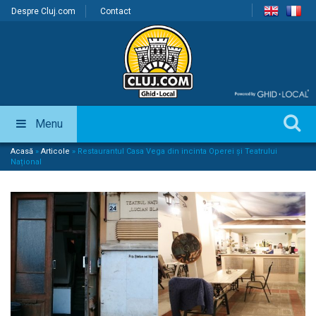
Despre Cluj.com
Contact
Menu
Acasă
»
Articole
»
Restaurantul Casa Vega din incinta Operei și Teatrului
Național