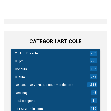
CATEGORII ARTICOLE
CLUJ – Proiecte
262
Clujeni
291
Concurs
122
Cultural
268
De Facut, De Vazut, De spus mai departe…
1.318
Destinații
43
Fără categorie
11
LIFESTYLE Cluj.com
180