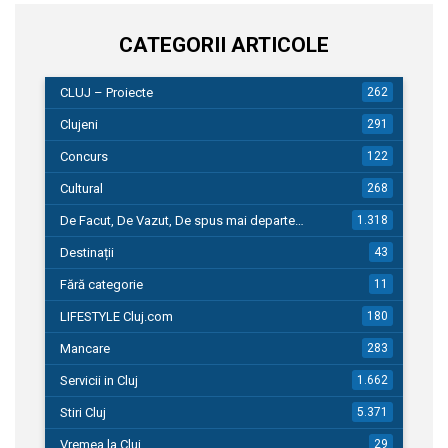
CATEGORII ARTICOLE
CLUJ – Proiecte
262
Clujeni
291
Concurs
122
Cultural
268
De Facut, De Vazut, De spus mai departe…
1.318
Destinații
43
Fără categorie
11
LIFESTYLE Cluj.com
180
Mancare
283
Servicii in Cluj
1.662
Stiri Cluj
5.371
Vremea la Cluj
29