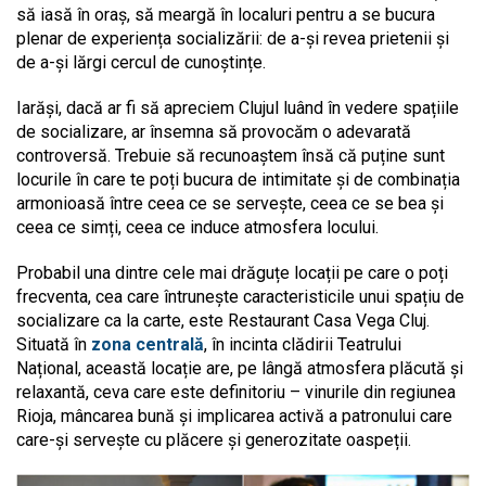
să iasă în oraș, să meargă în localuri pentru a se bucura
plenar de experiența socializării: de a-și revea prietenii și
de a-și lărgi cercul de cunoștințe.
Iarăși, dacă ar fi să apreciem Clujul luând în vedere spațiile
de socializare, ar însemna să provocăm o adevarată
controversă. Trebuie să recunoaștem însă că puține sunt
locurile în care te poți bucura de intimitate și de combinația
armonioasă între ceea ce se servește, ceea ce se bea și
ceea ce simți, ceea ce induce atmosfera locului.
Probabil una dintre cele mai drăguțe locații pe care o poți
frecventa, cea care întrunește caracteristicile unui spațiu de
socializare ca la carte, este Restaurant Casa Vega Cluj.
Situată în
zona centrală
, în incinta clădirii Teatrului
Național, această locație are, pe lângă atmosfera plăcută și
relaxantă, ceva care este definitoriu – vinurile din regiunea
Rioja, mâncarea bună și implicarea activă a patronului care
care-și servește cu plăcere și generozitate oaspeții.