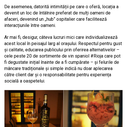
De asemenea, datorită intimității pe care o oferă, locația a
devenit un loc de întâlnire preferat de mulți oameni de
afaceri, devenind un ,,hub” ospitalier care facilitează
interacțiunile între oameni.
Ar mai fi, desigur, câteva lucruri mici care individualizează
acest local în peisajul larg al orașului. Respectul pentru gust
și calitate, educarea publicului prin oferirea alternativelor –
cele peste 20 de sortimente de vin spaniol #Rioja care pot
fi degustate inițial înainte de a fi cumpărate – și felurile de
mâncare tradiționale și simple indică nu doar aplecarea
către client dar și o responsabilitate pentru experiența
socială a oaspetelui.