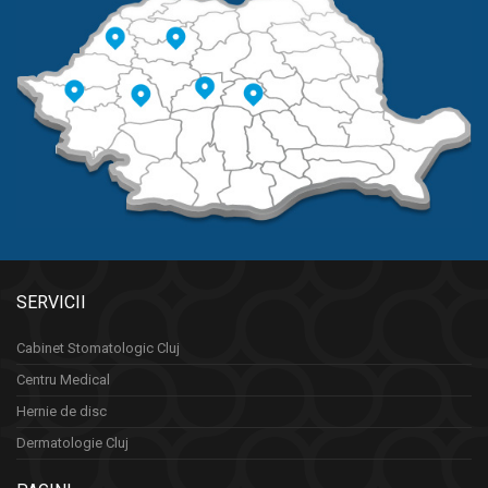
SERVICII
Cabinet Stomatologic Cluj
Centru Medical
Hernie de disc
Dermatologie Cluj