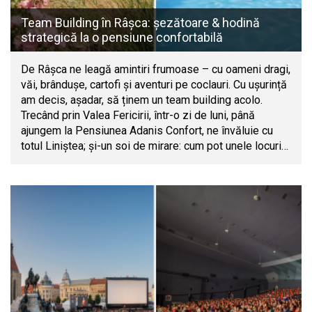
Team Building în Râșca: șezătoare & hodină
strategică la o pensiune confortabilă
De Râșca ne leagă amintiri frumoase – cu oameni dragi,
văi, brândușe, cartofi și aventuri pe coclauri. Cu ușurință
am decis, așadar, să ținem un team building acolo.
Trecând prin Valea Fericirii, într-o zi de luni, până
ajungem la Pensiunea Adanis Confort, ne învăluie cu
totul Liniștea; și-un soi de mirare: cum pot unele locuri…