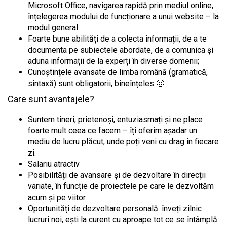
Microsoft Office, navigarea rapidă prin mediul online,
înțelegerea modului de funcționare a unui website – la
modul general.
Foarte bune abilități de a colecta informații, de a te
documenta pe subiectele abordate, de a comunica și
aduna informații de la experți în diverse domenii;
Cunoștințele avansate de limba română (gramatică,
sintaxă) sunt obligatorii, bineînțeles 🙂
Care sunt avantajele?
Suntem tineri, prietenoși, entuziasmați și ne place
foarte mult ceea ce facem – îți oferim așadar un
mediu de lucru plăcut, unde poți veni cu drag în fiecare
zi.
Salariu atractiv
Posibilități de avansare și de dezvoltare în direcții
variate, în funcție de proiectele pe care le dezvoltăm
acum și pe viitor.
Oportunități de dezvoltare personală: înveți zilnic
lucruri noi, ești la curent cu aproape tot ce se întâmplă