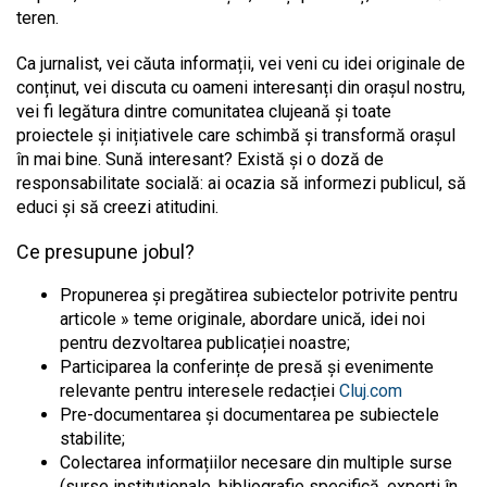
teren.
Ca jurnalist, vei căuta informații, vei veni cu idei originale de
conținut, vei discuta cu oameni interesanți din orașul nostru,
vei fi legătura dintre comunitatea clujeană și toate
proiectele și inițiativele care schimbă și transformă orașul
în mai bine. Sună interesant? Există și o doză de
responsabilitate socială: ai ocazia să informezi publicul, să
educi și să creezi atitudini.
Ce presupune jobul?
Propunerea și pregătirea subiectelor potrivite pentru
articole » teme originale, abordare unică, idei noi
pentru dezvoltarea publicației noastre;
Participarea la conferințe de presă și evenimente
relevante pentru interesele redacției
Cluj.com
Pre-documentarea și documentarea pe subiectele
stabilite;
Colectarea informațiilor necesare din multiple surse
(surse instituționale, bibliografie specifică, experți în