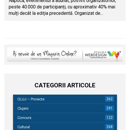
Napoca, evenimentul a adunat, potrivit organizatorilor,
peste 40.000 de participanți, cu aproximativ 40% mai
mulți decât la ediția precedentă. Organizat de…
CATEGORII ARTICOLE
CLUJ – Proiecte
262
Clujeni
291
Concurs
122
Cultural
268