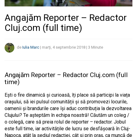
Angajăm Reporter – Redactor
Cluj.com (full time)
de
Iulia Marc
|
marți, 4 septembrie 2018
|
3
Minute
Angajăm Reporter – Redactor Cluj.com (full
time)
Ești o fire dinamică și curioasă, îți place să participi la viața
orașului, să iei pulsul comunității și să promovezi locurile,
oamenii și brandurile care își aduc contribuția la dezvoltarea
Clujului? Te așteptăm în echipa noastră! Căutăm un coleg /
o colegă, care să preia rolul de reporter – redactor. Jobul
este full time, iar activitățile de lucru se desfășoară în Cluj-
Napoca, atât la sediul redacției, cât și prin oraș, ca muncă de