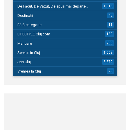
De Facut, De Vazut, De spus mai departe…
1.318
Destinații
43
Fără categorie
11
LIFESTYLE Cluj.com
180
Mancare
283
Servicii in Cluj
1.663
Stiri Cluj
5.372
Vremea la Cluj
29