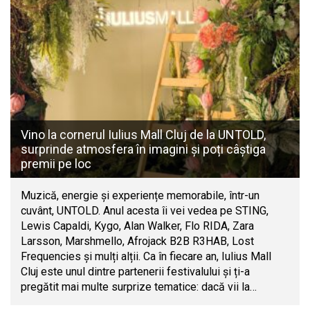
Vino la cornerul Iulius Mall Cluj de la UNTOLD,
surprinde atmosfera în imagini și poți câștiga
premii pe loc
Muzică, energie și experiențe memorabile, într-un
cuvânt, UNTOLD. Anul acesta îi vei vedea pe STING,
Lewis Capaldi, Kygo, Alan Walker, Flo RIDA, Zara
Larsson, Marshmello, Afrojack B2B R3HAB, Lost
Frequencies și mulți alții. Ca în fiecare an, Iulius Mall
Cluj este unul dintre partenerii festivalului și ți-a
pregătit mai multe surprize tematice: dacă vii la…