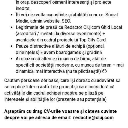
în oraș, descoperi oameni interesanți și proiecte
inedite.
Îți vei dezvolta cunoștințe și abilități conexe: Social
Media, admin website, SEO.
Legitimație de presă ca Redactor Cluj.com Ghid Local
(acreditări / invitații la diverse evenimente) +
avantajele din cadrul proiectului Top City Card.
Pauze distractive alături de echipă (opțional,
bineînțeles) » avem boardgames și grădină.
Ai ocazia să alternezi munca de birou, atât de
specifică societății moderne, cu munca de teren – mai
dinamică, mai interactivă (nu te plictisești!) 🙂
Căutăm persoane serioase, care își doresc cu adevărat să
se implice într-un astfel de proiect și care consideră că
activitățile din cadrul echipei noastre se pliază pe
interesele și abilitățile lor (prezente sau potențiale).
Așteptăm cu drag CV-urile voastre și câteva cuvinte
despre voi pe adresa de email:
redactie@cluj.com