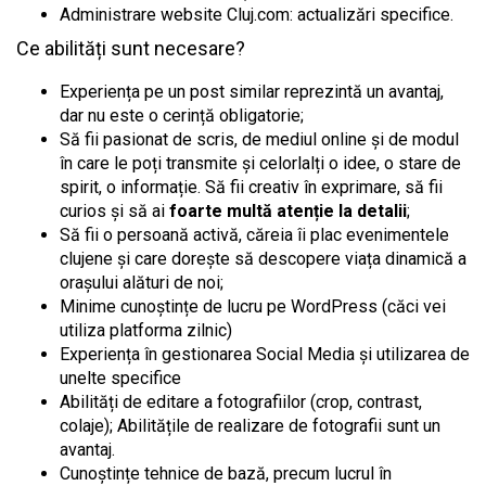
Administrare website Cluj.com: actualizări specifice.
Ce abilități sunt necesare?
Experiența pe un post similar reprezintă un avantaj,
dar nu este o cerință obligatorie;
Să fii pasionat de scris, de mediul online și de modul
în care le poți transmite și
celorlalți o idee, o stare de
spirit, o informație. Să fii
creativ în exprimare, să fii
curios și să ai
foarte multă atenție la detalii
;
Să fii o persoană activă, căreia îi plac evenimentele
clujene și care dorește să
descopere viața dinamică a
orașului alături de noi;
Minime cunoștințe de lucru pe WordPress (căci vei
utiliza platforma zilnic)
Experiența în gestionarea Social Media și utilizarea de
unelte specifice
Abilități de editare a fotografiilor (crop, contrast,
colaje); Abilitățile de realizare de fotografii sunt un
avantaj.
Cunoștințe tehnice de bază, precum lucrul în