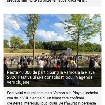
pregătit mai multe surprize tematice: dacă vii la…
Peste 40.000 de participanți la Vamos a la Playa
2026. Festivalul și-a consolidat locul în agenda
verii clujene
Festivalul cultural comunitar Vamos a la Playa a încheiat
cea de-a VIII-a ediție cu un bilanț care confirmă
creșterea interesului publicului. Desfășurat în perioada