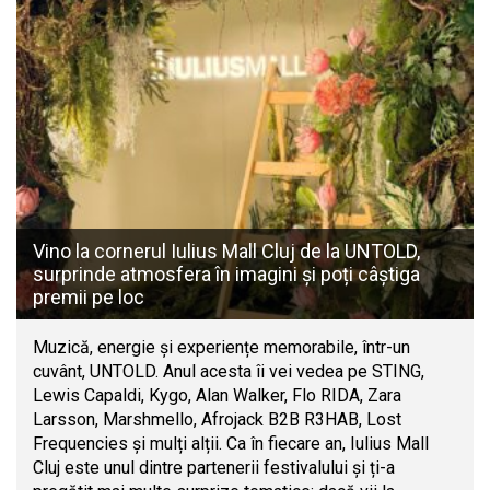
Vino la cornerul Iulius Mall Cluj de la UNTOLD,
surprinde atmosfera în imagini și poți câștiga
premii pe loc
Muzică, energie și experiențe memorabile, într-un
cuvânt, UNTOLD. Anul acesta îi vei vedea pe STING,
Lewis Capaldi, Kygo, Alan Walker, Flo RIDA, Zara
Larsson, Marshmello, Afrojack B2B R3HAB, Lost
Frequencies și mulți alții. Ca în fiecare an, Iulius Mall
Cluj este unul dintre partenerii festivalului și ți-a