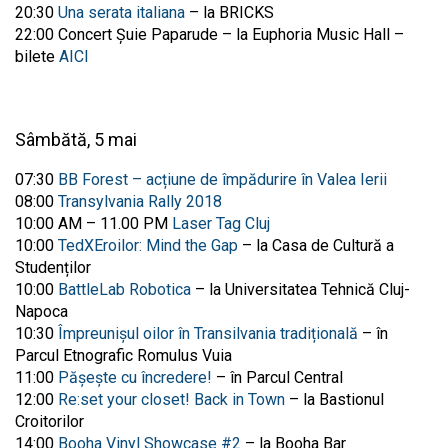
20:30
Una serata italiana
– la BRICKS
22:00 Concert Șuie Paparude – la Euphoria Music Hall –
bilete
AICI
Sâmbătă, 5 mai
07:30
BB Forest – acțiune de împădurire în Valea Ierii
08:00
Transylvania Rally 2018
10:00 AM – 11.00 PM
Laser Tag Cluj
10:00
TedXEroilor: Mind the Gap
– la Casa de Cultură a
Studenților
10:00
BattleLab Robotica
– la Universitatea Tehnică Cluj-
Napoca
10:30
Împreunișul oilor în Transilvania tradițională
– în
Parcul Etnografic Romulus Vuia
11:00
Pășește cu încredere!
– în Parcul Central
12:00
Re:set your closet! Back in Town
– la Bastionul
Croitorilor
14:00
Booha Vinyl Showcase #2
– la Booha Bar