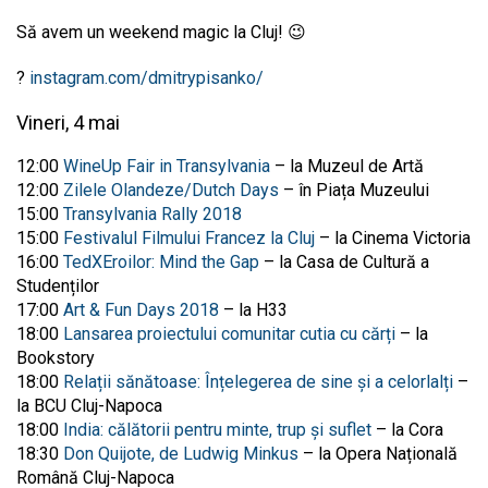
Să avem un weekend magic la Cluj! 😉
?
instagram.com/dmitrypisanko/
Vineri, 4 mai
12:00
WineUp Fair in Transylvania
– la Muzeul de Artă
12:00
Zilele Olandeze/Dutch Days
– în Piața Muzeului
15:00
Transylvania Rally 2018
15:00
Festivalul Filmului Francez la Cluj
– la Cinema Victoria
16:00
TedXEroilor: Mind the Gap
– la Casa de Cultură a
Studenților
17:00
Art & Fun Days 2018
– la H33
18:00
Lansarea proiectului comunitar cutia cu cărți
– la
Bookstory
18:00
Relații sănătoase: Înțelegerea de sine şi a celorlalți
–
la BCU Cluj-Napoca
18:00
India: călătorii pentru minte, trup și suflet
– la Cora
18:30
Don Quijote, de Ludwig Minkus
– la Opera Națională
Română Cluj-Napoca