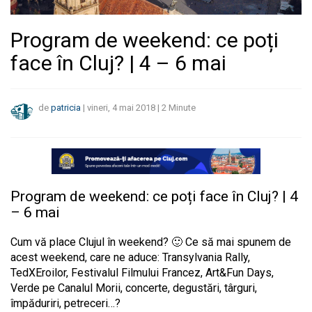
Program de weekend: ce poți
face în Cluj? | 4 – 6 mai
de
patricia
|
vineri, 4 mai 2018
|
2
Minute
Program de weekend: ce poți face în Cluj? | 4
– 6 mai
Cum vă place Clujul în weekend? 🙂 Ce să mai spunem de
acest weekend, care ne aduce: Transylvania Rally,
TedXEroilor, Festivalul Filmului Francez, Art&Fun Days,
Verde pe Canalul Morii, concerte, degustări, târguri,
împăduriri, petreceri…?