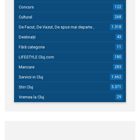
Concurs
122
Cultural
268
De Facut, De Vazut, De spus mai departe…
1.318
Destinații
43
Fără categorie
11
LIFESTYLE Cluj.com
180
Mancare
283
Servicii in Cluj
1.662
Stiri Cluj
5.371
Vremea la Cluj
29