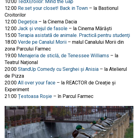
10:00
TedXEroilor: Mind the Gap
12:00
Re:set your closet! Back in Town
– la Bastionul
Croitorilor
12:00
Degețica
– la Cinema Dacia
12:00
Jack și vrejul de fasole
– la Cinema Mărăști
15:00
Terapia asistatã de animale. Practicã pentru studenţi
18:00
Verde pe Canalul Morii
– malul Canalului Morii din
zona Parcului Farmec
19:00
Menajeria de sticlă, de Tenessee Williams
– la
Teatrul Național
20:00
StandUp Comedy cu Serghei și Anisia
– la Atelierul
de Pizza
20:00
All over your face
– la REACTOR de Creație și
Experiment
21:00
Țestoasa Roșie
– în Parcul Farmec