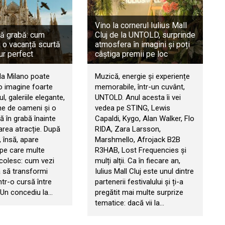
Vino la cornerul Iulius Mall
ră grabă: cum
Cluj de la UNTOLD, surprinde
 o vacanță scurtă
atmosfera în imagini și poți
jur perfect
câștiga premii pe loc
la Milano poate
Muzică, energie și experiențe
o imagine foarte
memorabile, într-un cuvânt,
l, galeriile elegante,
UNTOLD. Anul acesta îi vei
ine de oameni și o
vedea pe STING, Lewis
ă în grabă înainte
Capaldi, Kygo, Alan Walker, Flo
rea atracție. După
RIDA, Zara Larsson,
 însă, apare
Marshmello, Afrojack B2B
 pe care multe
R3HAB, Lost Frequencies și
ocolesc: cum vezi
mulți alții. Ca în fiecare an,
ă să transformi
Iulius Mall Cluj este unul dintre
într-o cursă între
partenerii festivalului și ți-a
 Un concediu la…
pregătit mai multe surprize
tematice: dacă vii la…