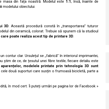
 pe masa din fața noastră. Modelul este
1:1
, însă, înainte de
ii
modelului obiectului.
ui 3D
. Această procedură constă în „transportarea” tuturor
odelul din ceramică, colorat. Trebuie să spunem că la studioul
care poate realiza acest tip de printare 3D
.
n contur clar. Ursulețul se ,,fabrică” în interiorul imprimantei,
 știm de ce, de țesutul unei fibre textile; fiecare detaliu este
 aparențelor, modelele printate prin tehnologia 3D sunt
 cele două suporturi care susțin o frumoasă bicicletă, parte a
dită, în mod cert. Îi puteți urmări pe pagina lor de Facebook »