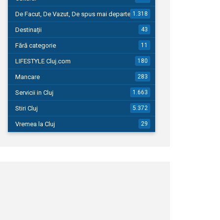
De Facut, De Vazut, De spus mai departe…
1.318
Destinații
43
Fără categorie
11
LIFESTYLE Cluj.com
180
Mancare
283
Servicii in Cluj
1.663
Stiri Cluj
5.372
Vremea la Cluj
29