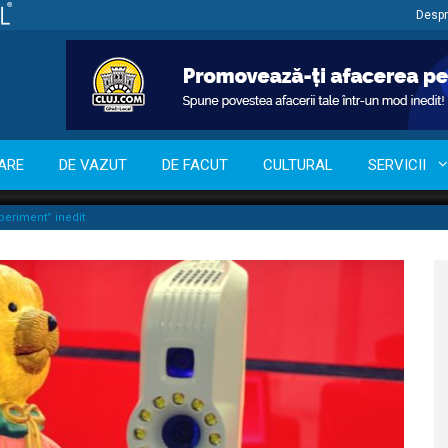
Despr
ARE
DE VAZUT
DE FACUT
CULTURAL
SERVICII
xperiment” inedit