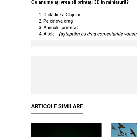
Ce anume ați vrea să printați 3D în miniatură?
O clădire a Clujului
Pe cineva drag
Animalul preferat
Altele…
(așteptăm cu drag comentariile voastr
ARTICOLE SIMILARE