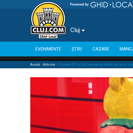
Cluj
EVENIMENTE
ȘTIRI
CAZARE
MANC
Acasă
»
Articole
»
Printare 3D în Cluj: secvențe video de la un „e