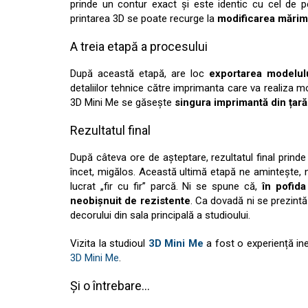
prinde un contur exact și este identic cu cel de
printarea 3D se poate recurge la
modificarea mărim
A treia etapă a procesului
După această etapă, are loc
exportarea modelul
detaliilor tehnice către imprimanta care va realiza m
3D Mini Me se găsește
singura
imprimantă din țară 
Rezultatul final
După câteva ore de așteptare, rezultatul final prinde u
încet, migălos. Această ultimă etapă ne amintește, nu
lucrat „fir cu fir” parcă. Ni se spune că,
în pofida
neobișnuit de rezistente
. Ca dovadă ni se prezintă
decorului din sala principală a studioului.
Vizita la studioul
3D Mini Me
a fost o experiență ine
3D Mini Me
.
Și o întrebare…