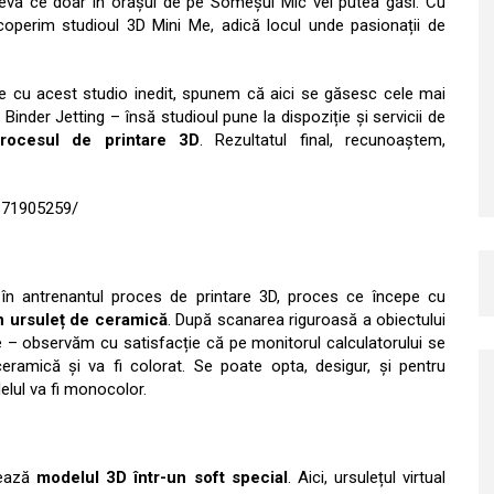
eva ce doar în orașul de pe Someșul Mic vei putea găsi. Cu
operim studioul 3D Mini Me, adică locul unde pasionații de
ze cu acest studio inedit, spunem că aici se găsesc cele mai
inder Jetting – însă studioul pune la dispoziție și servicii de
rocesul de printare 3D
. Rezultatul final, recunoaștem,
371905259/
i în antrenantul proces de printare 3D, proces ce începe cu
n ursuleț de ceramică
. După scanarea riguroasă a obiectului
oare – observăm cu satisfacție că pe monitorul calculatorului se
ceramică și va fi colorat. Se poate opta, desigur, și pentru
elul va fi monocolor.
eează
modelul 3D într-un soft special
. Aici, ursulețul virtual