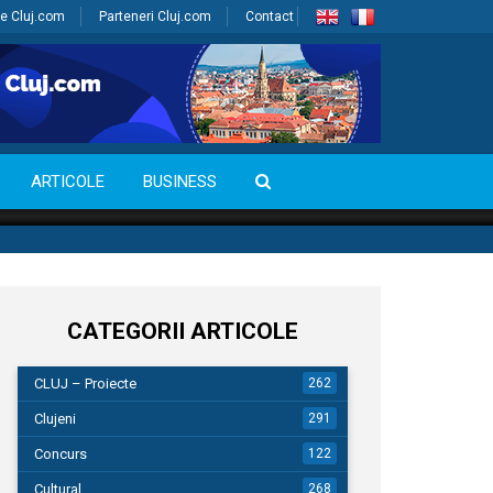
e Cluj.com
Parteneri Cluj.com
Contact
ARTICOLE
BUSINESS
CATEGORII ARTICOLE
CLUJ – Proiecte
262
Clujeni
291
Concurs
122
Cultural
268