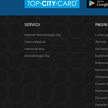
SERVICII
PAGINI
Cabinet Stomatologic Cluj
La doi pa
Centru Medical
Articole
Hernie de disc
De Facut 
Dermatologie Cluj
Eveniment
Restauran
Servicii i
Shopping
Cazare Cl
Business 
De vazut
Parteneri