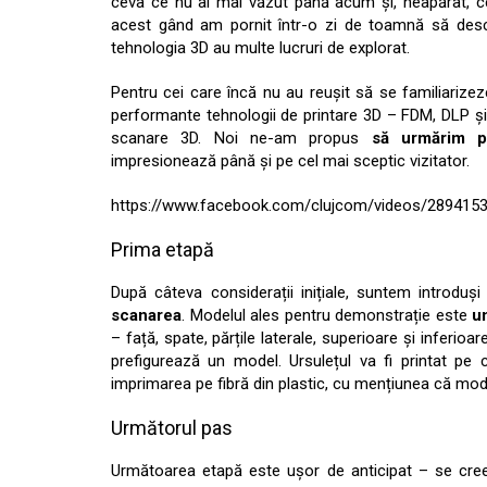
ceva ce nu ai mai văzut până acum și, neapărat, c
acest gând am pornit într-o zi de toamnă să desc
tehnologia 3D au multe lucruri de explorat.
Pentru cei care încă nu au reușit să se familiarize
performante tehnologii de printare 3D – FDM, DLP și B
scanare 3D. Noi ne-am propus
să urmărim p
impresionează până și pe cel mai sceptic vizitator.
https://www.facebook.com/clujcom/videos/289415
Prima etapă
După câteva considerații inițiale, suntem introduș
scanarea
. Modelul ales pentru demonstrație este
u
– față, spate, părțile laterale, superioare și inferi
prefigurează un model. Ursulețul va fi printat pe 
imprimarea pe fibră din plastic, cu mențiunea că mod
Următorul pas
Următoarea etapă este ușor de anticipat – se cr