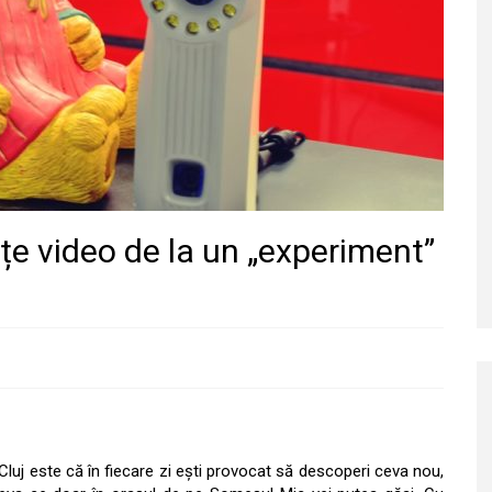
nțe video de la un „experiment”
n Cluj este că în fiecare zi ești provocat să descoperi ceva nou,