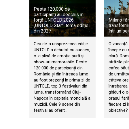
Peste 120.000 de
participanți au deschis în
forță UNTOLD 2026.
Milano fă
„UNTOLD Star”, tema ediției
transformi
din 2027
într-un se
Cea de-a unsprezecea ediție
O vacanță 
UNTOLD a debutat cu succes,
începe cu 
o zi plină de emoție pură și
clară: Domu
show-uri memorabile. Peste
străzile pl
120.000 de participanți din
cafea băut
România și din întreaga lume
de următoa
au fost prezenți în prima zi de
câteva ore,
UNTOLD, top 3 festivaluri din
întrebarea
lume, transformând Cluj-
ghiduri o 
Napoca în capitala mondială a
orașul făr
muzicii. Cele 9 scene din
fiecare zi 
festival au oferit…
obiective?