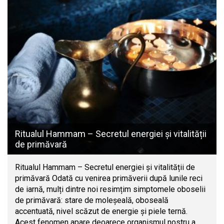
Ritualul Hammam – Secretul energiei și vitalității
de primăvară
Ritualul Hammam – Secretul energiei și vitalității de
primăvară Odată cu venirea primăverii după lunile reci
de iarnă, mulți dintre noi resimțim simptomele oboselii
de primăvară: stare de moleșeală, oboseală
accentuată, nivel scăzut de energie și piele ternă.
Acest fenomen apare deoarece organismul nostru a