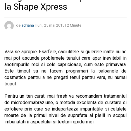
la Shape Xpress
de
adriana
|
luni, 25 mai 2015
|
2
Minute
Vara se apropie. Esarfele, caciulitele si gulerele inalte nu ne
mai pot ascunde problemele tenului care apar inevitabil in
anotimpurile reci si cele capricioase, cum este primavara.
Este timpul sa ne facem programari la saloanele de
cosmetica pentru a ne pregati tenul pentru vara, nu numai
trupul.
Pentru un ten curat, mai fresh va recomandam tratamentul
de microdermabraziune, o metoda excelenta de curatare si
exfoliere prin care se indeparteaza impuritatile si celulele
moarte de la primul nivel de suprafata al pielii in scopul
imbunatatirii aspectului si texturii epidermei.