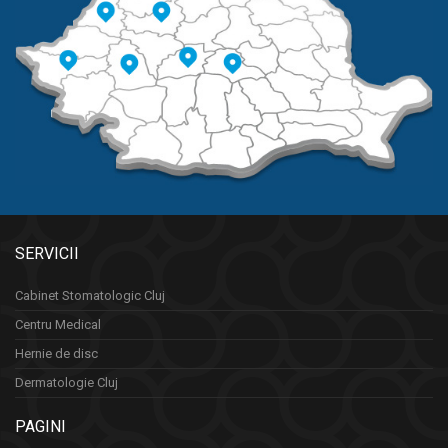
SERVICII
Cabinet Stomatologic Cluj
Centru Medical
Hernie de disc
Dermatologie Cluj
PAGINI