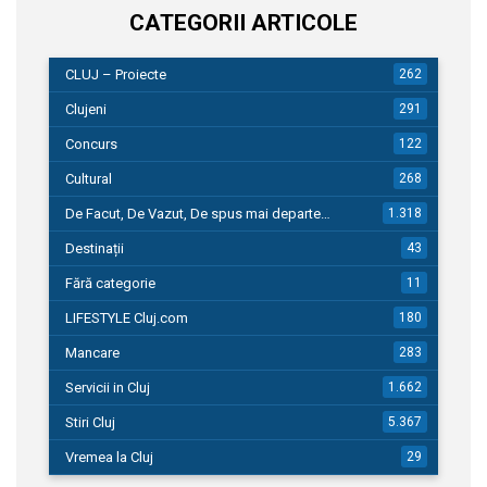
CATEGORII ARTICOLE
CLUJ – Proiecte
262
Clujeni
291
Concurs
122
Cultural
268
De Facut, De Vazut, De spus mai departe…
1.318
Destinații
43
Fără categorie
11
LIFESTYLE Cluj.com
180
Mancare
283
Servicii in Cluj
1.662
Stiri Cluj
5.367
Vremea la Cluj
29