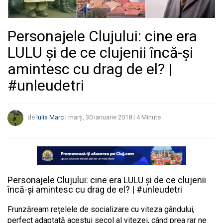
Personajele Clujului: cine era
LULU și de ce clujenii încă-și
amintesc cu drag de el? |
#unleudetri
de
Iulia Marc
|
marți, 30 ianuarie 2018
|
4
Minute
Personajele Clujului: cine era LULU și de ce clujenii
încă-și amintesc cu drag de el? | #unleudetri
Frunzăream rețelele de socializare cu viteza gândului,
perfect adaptată acestui secol al vitezei, când prea rar ne