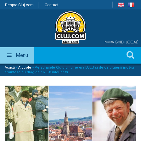
Despre Cluj.com
Contact
Menu
Acasă
»
Articole
»
Personajele Clujului: cine era LULU și de ce clujenii încă-și
amintesc cu drag de el? | #unleudetri