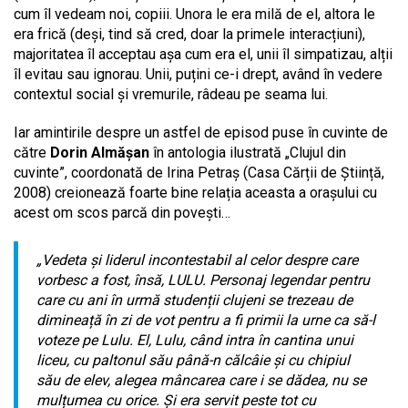
cum îl vedeam noi, copiii. Unora le era milă de el, altora le
era frică (deși, tind să cred, doar la primele interacțiuni),
majoritatea îl acceptau așa cum era el, unii îl simpatizau, alții
îl evitau sau ignorau. Unii, puțini ce-i drept, având în vedere
contextul social și vremurile, râdeau pe seama lui.
Iar amintirile despre un astfel de episod puse în cuvinte de
către
Dorin Almășan
în antologia ilustrată „Clujul din
cuvinte”, coordonată de Irina Petraș (Casa Cărții de Știință,
2008) creionează foarte bine relația aceasta a orașului cu
acest om scos parcă din povești…
„Vedeta și liderul incontestabil al celor despre care
vorbesc a fost, însă, LULU. Personaj legendar pentru
care cu ani în urmă studenții clujeni se trezeau de
dimineață în zi de vot pentru a fi primii la urne ca să-l
voteze pe Lulu. El, Lulu, când intra în cantina unui
liceu, cu paltonul său până-n călcâie și cu chipiul
său de elev, alegea mâncarea care i se dădea, nu se
mulțumea cu orice. Și era servit peste tot cu