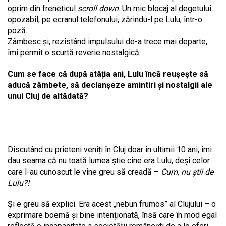
oprim din freneticul
scroll down
. Un mic blocaj al degetului
opozabil, pe ecranul telefonului, zărindu-l pe Lulu, într-o
poză.
Zâmbesc și, rezistând impulsului de-a trece mai departe,
îmi permit o scurtă reverie nostalgică.
Cum se face că după atâția ani, Lulu încă reușește să
aducă zâmbete, să declanșeze amintiri și nostalgii ale
unui Cluj de altădată?
Discutând cu prieteni veniți în Cluj doar în ultimii 10 ani, îmi
dau seama că nu toată lumea știe cine era Lulu, deși celor
care l-au cunoscut le vine greu să creadă –
Cum, nu știi de
Lulu?!
Și e greu să explici. Era acest „nebun frumos” al Clujului – o
exprimare boemă și bine intenționată, însă care în mod egal