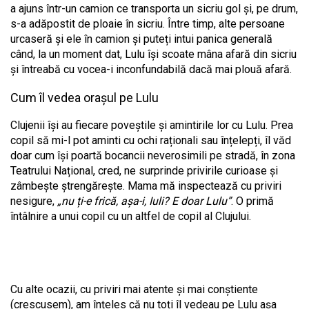
a ajuns într-un camion ce transporta un sicriu gol și, pe drum,
s-a adăpostit de ploaie în sicriu. Între timp, alte persoane
urcaseră și ele în camion și puteți intui panica generală
când, la un moment dat, Lulu își scoate mâna afară din sicriu
și întreabă cu vocea-i inconfundabilă dacă mai plouă afară.
Cum îl vedea orașul pe Lulu
Clujenii își au fiecare poveștile și amintirile lor cu Lulu. Prea
copil să mi-l pot aminti cu ochi raționali sau înțelepți, îl văd
doar cum își poartă bocancii neverosimili pe stradă, în zona
Teatrului Național, cred, ne surprinde privirile curioase și
zâmbește ștrengărește. Mama mă inspectează cu priviri
nesigure,
„nu ți-e frică, așa-i, Iuli? E doar Lulu”
. O primă
întâlnire a unui copil cu un altfel de copil al Clujului.
Cu alte ocazii, cu priviri mai atente și mai conștiente
(crescusem), am înțeles că nu toți îl vedeau pe Lulu așa