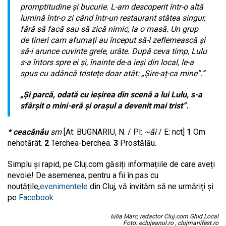
promptitudine și bucurie. L-am descoperit într-o altă
lumină într-o zi când într-un restaurant stătea singur,
fără să facă sau să zică nimic, la o masă. Un grup
de tineri cam afumați au început să-l zeflemească și
să-i arunce cuvinte grele, urâte. După ceva timp, Lulu
s-a întors spre ei și, înainte de-a ieși din local, le-a
spus cu adâncă tristețe doar atât: „Șire-aț-ca mine”.”
„Și parcă, odată cu ieșirea din scenă a lui Lulu, s-a
sfârșit o mini-eră și orașul a devenit mai trist”.
* ceacănắu
sm
[At: BUGNARIU, N. / Pl:
~ắi
/ E: nct]
1
Om
nehotărât.
2
Terchea-berchea.
3
Prostălău.
Simplu și rapid, pe Cluj.com găsiți informațiile de care aveți
nevoie! De asemenea, pentru a fii în pas cu
noutățile,
evenimentele
din Cluj, vă invităm să ne urmăriți și
pe
Facebook
Iulia Marc, redactor Cluj.com Ghid Local
Foto: eclujeanul.ro , clujmanifest.ro