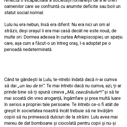
reflectă o incapacitate a societății românești de a le oferi
oamenilor care se confruntă cu anumite deficite sau boli un
statut social normal.
Lulu nu era nebun, însă era diferit. Nu era nici un om al
străzii, deși orașul îi era mai casă decât ne este nouă, de
multe ori. Dormea adesea în curtea Arhiepiscopiei, un spațiu
care, așa cum a făcut-o un întreg oraș, l-a adoptat pe o
perioadă nedeterminată.
Când te gândești la Lulu, te-ntrebi îndată dacă n-ai cumva
să dai
„un leu de tri”.
Te mai întrebi dacă nu cumva, azi, ți-ar
prinde bine să-ți spună cineva
„Mă, ceacănăule*!”
și să te
mai scoată din vreo aroganță, îngâmfare și prea multă luare
în serios a propriei tale persoane. Te întrebi ce-o fi atât de
greșit în societatea noastră încât trebuie să ne învățăm
copiii să nu primească dulciuri de la străini. Lulu avea mai
mereu de dat bomboane și ciocolată pentru copii și nu-și