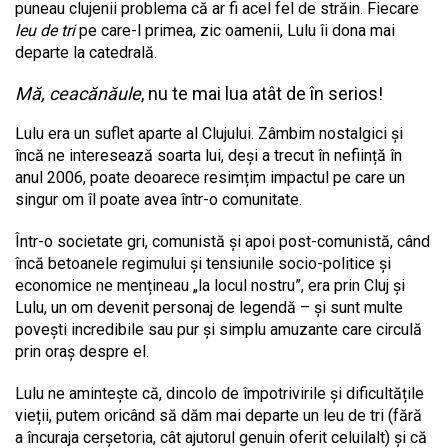
puneau clujenii problema că ar fi acel fel de străin. Fiecare
leu de tri
pe care-l primea, zic oamenii, Lulu îi dona mai
departe la catedrală.
Mă, ceacănăule
, nu te mai lua atât de în serios!
Lulu era un suflet aparte al Clujului. Zâmbim nostalgici și
încă ne interesează soarta lui, deși a trecut în neființă în
anul 2006, poate deoarece resimțim impactul pe care un
singur om îl poate avea într-o comunitate.
Într-o societate gri, comunistă și apoi post-comunistă, când
încă betoanele regimului și tensiunile socio-politice și
economice ne mențineau „la locul nostru”, era prin Cluj și
Lulu, un om devenit personaj de legendă – și sunt multe
povești incredibile sau pur și simplu amuzante care circulă
prin oraș despre el.
Lulu ne amintește că, dincolo de împotrivirile și dificultățile
vieții, putem oricând să dăm mai departe un leu de tri (fără
a încuraja cerșetoria, cât ajutorul genuin oferit celuilalt) și că