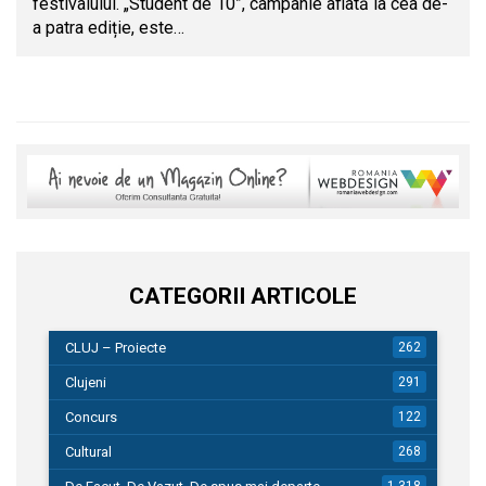
festivalului. „Student de 10”, campanie aflată la cea de-
a patra ediție, este…
CATEGORII ARTICOLE
CLUJ – Proiecte
262
Clujeni
291
Concurs
122
Cultural
268
1.318