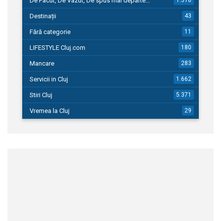
De Facut, De Vazut, De spus mai departe…
Destinații
43
Fără categorie
11
LIFESTYLE Cluj.com
180
Mancare
283
Servicii in Cluj
1.662
Stiri Cluj
5.371
Vremea la Cluj
29