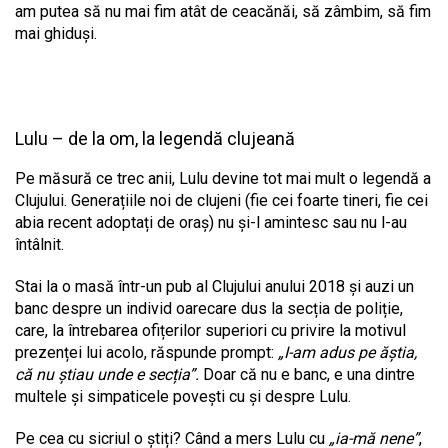
am putea să nu mai fim atât de ceacănăi, să zâmbim, să fim
mai ghiduși.
Lulu – de la om, la legendă clujeană
Pe măsură ce trec anii, Lulu devine tot mai mult o legendă a
Clujului. Generațiile noi de clujeni (fie cei foarte tineri, fie cei
abia recent adoptați de oraș) nu și-l amintesc sau nu l-au
întâlnit.
Stai la o masă într-un pub al Clujului anului 2018 și auzi un
banc despre un individ oarecare dus la secția de poliție,
care, la întrebarea ofițerilor superiori cu privire la motivul
prezenței lui acolo, răspunde prompt:
„I-am adus pe ăștia,
că nu știau unde e secția”.
Doar că nu e banc, e una dintre
multele și simpaticele povești cu și despre Lulu.
Pe cea cu sicriul o știți? Când a mers Lulu cu
„ia-mă nene”
,