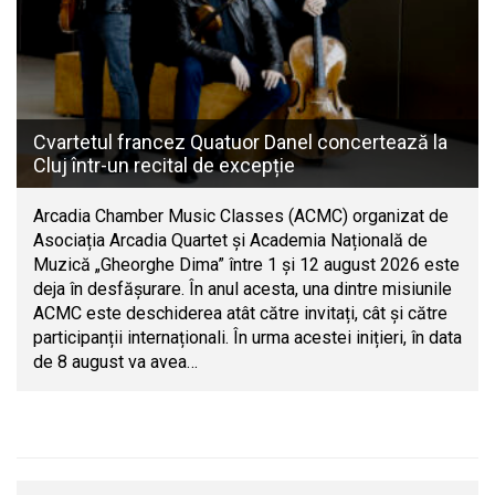
Cvartetul francez Quatuor Danel concertează la
Cluj într-un recital de excepție
Arcadia Chamber Music Classes (ACMC) organizat de
Asociația Arcadia Quartet și Academia Națională de
Muzică „Gheorghe Dima” între 1 și 12 august 2026 este
deja în desfășurare. În anul acesta, una dintre misiunile
ACMC este deschiderea atât către invitați, cât și către
participanții internaționali. În urma acestei inițieri, în data
de 8 august va avea…