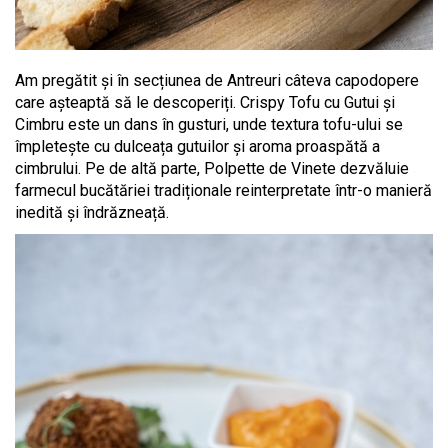
Am pregătit și în secțiunea de Antreuri câteva capodopere
care așteaptă să le descoperiți. Crispy Tofu cu Gutui și
Cimbru este un dans în gusturi, unde textura tofu-ului se
împletește cu dulceața gutuilor și aroma proaspătă a
cimbrului. Pe de altă parte, Polpette de Vinete dezvăluie
farmecul bucătăriei tradiționale reinterpretate într-o manieră
inedită și îndrăzneață.