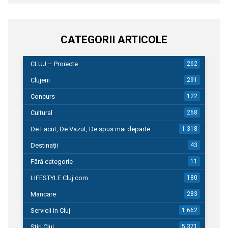
CATEGORII ARTICOLE
CLUJ – Proiecte
262
Clujeni
291
Concurs
122
Cultural
268
De Facut, De Vazut, De spus mai departe…
1.318
Destinații
43
Fără categorie
11
LIFESTYLE Cluj.com
180
Mancare
283
Servicii in Cluj
1.662
Stiri Cluj
5.371