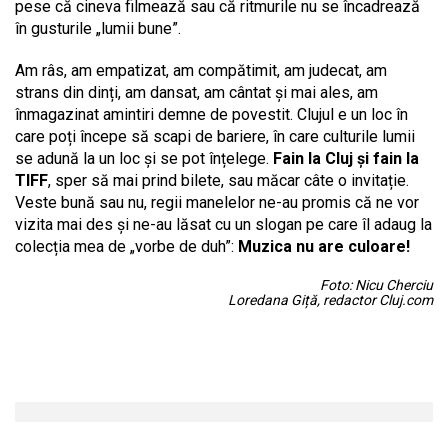
pese că cineva filmează sau că ritmurile nu se încadrează
în gusturile „lumii bune”.
Am râs, am empatizat, am compătimit, am judecat, am
strans din dinți, am dansat, am cântat și mai ales, am
înmagazinat amintiri demne de povestit. Clujul e un loc în
care poți începe să scapi de bariere, în care culturile lumii
se adună la un loc și se pot înțelege.
Fain la Cluj și fain la
TIFF
, sper să mai prind bilete, sau măcar câte o invitație.
Veste bună sau nu, regii manelelor ne-au promis că ne vor
vizita mai des și ne-au lăsat cu un slogan pe care îl adaug la
colecția mea de „vorbe de duh”:
Muzica nu are culoare!
Foto: Nicu Cherciu
Loredana Giță, redactor Cluj.com