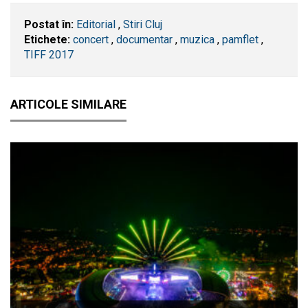
Postat în:
Editorial
,
Stiri Cluj
Etichete:
concert
,
documentar
,
muzica
,
pamflet
,
TIFF 2017
ARTICOLE SIMILARE