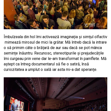
Îmbulzeala din hol îmi activează imaginația și simțul olfactiv
mimează mirosul de mici la grătar. Mă întreb dacă la intrare
o să primim câte o brățară de aur sau dacă se pot mânca
semințe înăuntru. Recunosc, stereotipurile și prejudecățile
îmi curgeau prin vene dar le-am transformat în pamflete. Mă
aștept ca întreg documentarul să fie o satiră, însă
curiozitatea a umplut o sală iar asta mi-a dat speranțe.