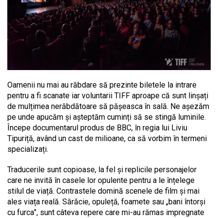
Oamenii nu mai au răbdare să prezinte biletele la intrare
pentru a fi scanate iar voluntarii TIFF aproape că sunt linșați
de mulțimea nerăbdătoare să pășeasca în sală. Ne așezăm
pe unde apucăm și așteptăm cuminți să se stingă luminile.
Începe documentarul produs de BBC, în regia lui Liviu
Tipuriță, având un cast de milioane, ca să vorbim în termeni
specializați.
Traducerile sunt copioase, la fel și replicile personajelor
care ne invită în casele lor opulente pentru a le înțelege
stilul de viață. Contrastele domină scenele de film și mai
ales viața reală. Sărăcie, opuleță, foamete sau „bani întorși
cu furca”, sunt câteva repere care mi-au rămas impregnate