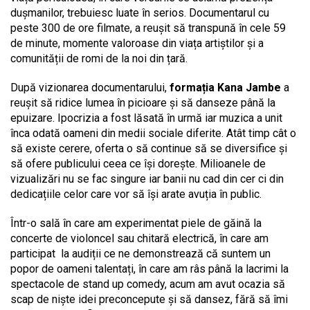
dușmanilor, trebuiesc luate în serios. Documentarul cu
peste 300 de ore filmate, a reușit să transpună în cele 59
de minute, momente valoroase din viața artiștilor și a
comunității de romi de la noi din țară.
După vizionarea documentarului,
formația Kana Jambe
a
reușit să ridice lumea în picioare și să danseze până la
epuizare. Ipocrizia a fost lăsată în urmă iar muzica a unit
înca odată oameni din medii sociale diferite. Atât timp cât o
să existe cerere, oferta o să continue să se diversifice și
să ofere publicului ceea ce își dorește. Milioanele de
vizualizări nu se fac singure iar banii nu cad din cer ci din
dedicațiile celor care vor să își arate avuția în public.
Într-o sală în care am experimentat piele de găină la
concerte de violoncel sau chitară electrică, în care am
participat la audiții ce ne demonstrează că suntem un
popor de oameni talentați, în care am râs până la lacrimi la
spectacole de stand up comedy, acum am avut ocazia să
scap de niște idei preconcepute și să dansez, fără să îmi