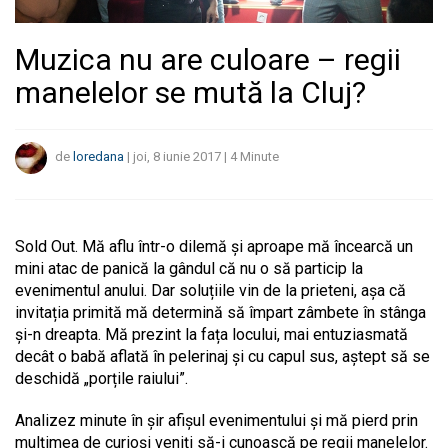
Muzica nu are culoare – regii
manelelor se mută la Cluj?
de
loredana
|
joi, 8 iunie 2017
|
4
Minute
Sold Out. Mă aflu într-o dilemă și aproape mă încearcă un
mini atac de panică la gândul că nu o să particip la
evenimentul anului. Dar soluțiile vin de la prieteni, așa că
invitația primită mă determină să împart zâmbete în stânga
și-n dreapta. Mă prezint la fața locului, mai entuziasmată
decât o babă aflată în pelerinaj și cu capul sus, aștept să se
deschidă „porțile raiului”.
Analizez minute în șir afișul evenimentului și mă pierd prin
mulțimea de curioși veniți să-i cunoască pe regii manelelor.