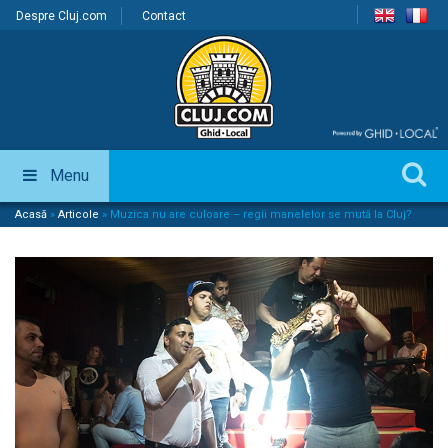
Despre Cluj.com
Contact
Menu
Acasă
»
Articole
»
Muzica nu are culoare – regii manelelor se mută la Cluj?