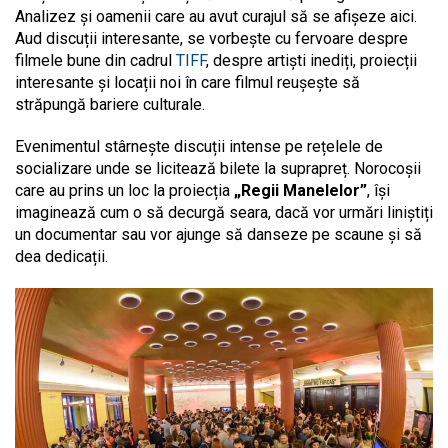
Analizez și oamenii care au avut curajul să se afișeze aici.
Aud discuții interesante, se vorbește cu fervoare despre
filmele bune din cadrul
TIFF
, despre artiști inediți, proiecții
interesante și locații noi în care filmul reușește să
străpungă bariere culturale.
Evenimentul stârnește discuții intense pe rețelele de
socializare unde se licitează bilete la suprapreț. Norocoșii
care au prins un loc la proiecția
„Regii Manelelor”
, își
imaginează cum o să decurgă seara, dacă vor urmări liniștiți
un documentar sau vor ajunge să danseze pe scaune și să
dea dedicații.