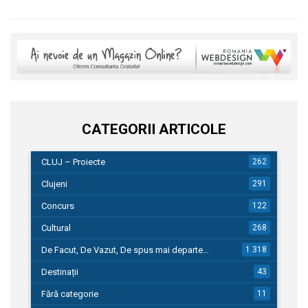
CATEGORII ARTICOLE
CLUJ – Proiecte
262
Clujeni
291
Concurs
122
Cultural
268
De Facut, De Vazut, De spus mai departe…
1.318
Destinații
43
Fără categorie
11