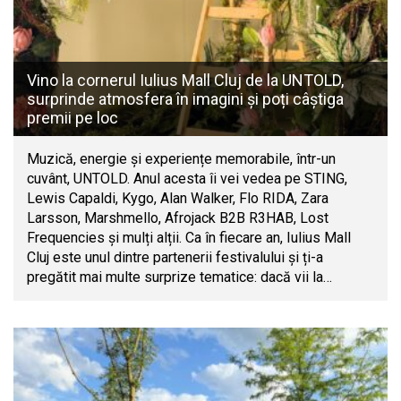
Vino la cornerul Iulius Mall Cluj de la UNTOLD,
surprinde atmosfera în imagini și poți câștiga
premii pe loc
Muzică, energie și experiențe memorabile, într-un
cuvânt, UNTOLD. Anul acesta îi vei vedea pe STING,
Lewis Capaldi, Kygo, Alan Walker, Flo RIDA, Zara
Larsson, Marshmello, Afrojack B2B R3HAB, Lost
Frequencies și mulți alții. Ca în fiecare an, Iulius Mall
Cluj este unul dintre partenerii festivalului și ți-a
pregătit mai multe surprize tematice: dacă vii la…