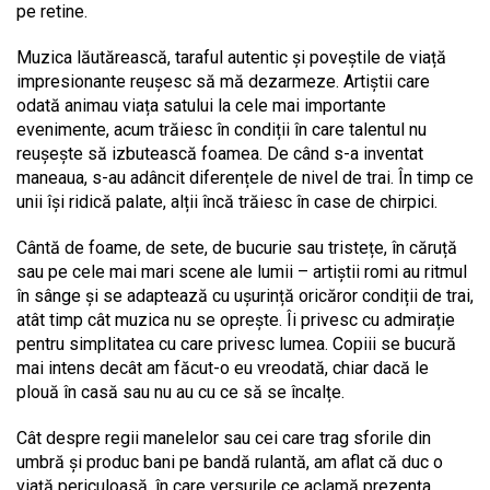
pe retine.
Muzica lăutărească, taraful autentic și poveștile de viață
impresionante reușesc să mă dezarmeze. Artiștii care
odată animau viața satului la cele mai importante
evenimente, acum trăiesc în condiții în care talentul nu
reușește să izbutească foamea. De când s-a inventat
maneaua, s-au adâncit diferențele de nivel de trai. În timp ce
unii își ridică palate, alții încă trăiesc în case de chirpici.
Cântă de foame, de sete, de bucurie sau tristețe, în căruță
sau pe cele mai mari scene ale lumii – artiștii romi au ritmul
în sânge și se adaptează cu ușurință oricăror condiții de trai,
atât timp cât muzica nu se oprește. Îi privesc cu admirație
pentru simplitatea cu care privesc lumea. Copiii se bucură
mai intens decât am făcut-o eu vreodată, chiar dacă le
plouă în casă sau nu au cu ce să se încalțe.
Cât despre regii manelelor sau cei care trag sforile din
umbră și produc bani pe bandă rulantă, am aflat că duc o
viață periculoasă, în care versurile ce aclamă prezența