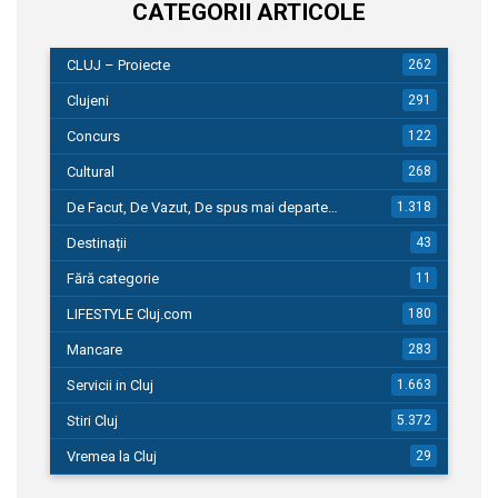
CATEGORII ARTICOLE
CLUJ – Proiecte
262
Clujeni
291
Concurs
122
Cultural
268
De Facut, De Vazut, De spus mai departe…
1.318
Destinații
43
Fără categorie
11
LIFESTYLE Cluj.com
180
Mancare
283
Servicii in Cluj
1.663
Stiri Cluj
5.372
Vremea la Cluj
29