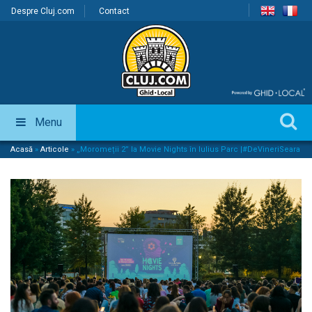
Despre Cluj.com
Contact
Menu
Acasă
»
Articole
»
„Moromeții 2” la Movie Nights în Iulius Parc |#DeVineriSeara