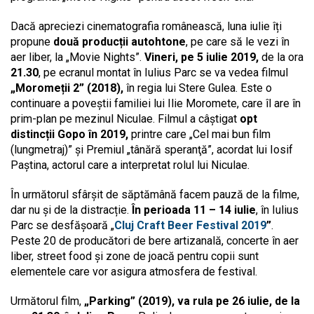
Dacă apreciezi cinematografia românească, luna iulie îți
propune
două producții autohtone
, pe care să le vezi în
aer liber, la „Movie Nights”.
Vineri, pe 5 iulie 2019,
de la ora
21.30
, pe ecranul montat în Iulius Parc se va vedea filmul
„Moromeții 2” (2018),
în regia lui Stere Gulea. Este o
continuare a poveștii familiei lui Ilie Moromete, care îl are în
prim-plan pe mezinul Niculae. Filmul a câștigat
opt
distincții Gopo în 2019,
printre care „Cel mai bun film
(lungmetraj)” și Premiul „tânără speranţă”, acordat lui Iosif
Paștina, actorul care a interpretat rolul lui Niculae.
În următorul sfârșit de săptămână facem pauză de la filme,
dar nu și de la distracție.
În perioada 11 – 14 iulie
, în Iulius
Parc se desfășoară „
Cluj Craft Beer Festival 2019
”
.
Peste 20 de producători de bere artizanală, concerte în aer
liber, street food și zone de joacă pentru copii sunt
elementele care vor asigura atmosfera de festival.
Următorul film,
„Parking” (2019), va rula pe 26 iulie, de la