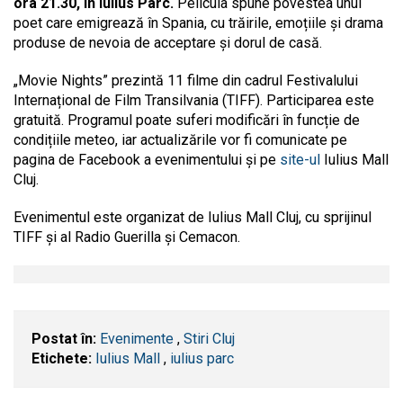
ora 21.30, în Iulius Parc.
Pelicula spune povestea unui
poet care emigrează în Spania, cu trăirile, emoțiile și drama
produse de nevoia de acceptare și dorul de casă.
„Movie Nights” prezintă 11 filme din cadrul Festivalului
Internațional de Film Transilvania (TIFF). Participarea este
gratuită. Programul poate suferi modificări în funcție de
condițiile meteo, iar actualizările vor fi comunicate pe
pagina de Facebook a evenimentului și pe
site-ul
Iulius Mall
Cluj.
Evenimentul este organizat de Iulius Mall Cluj, cu sprijinul
TIFF și al Radio Guerilla și Cemacon.
Postat în:
Evenimente
,
Stiri Cluj
Etichete:
Iulius Mall
,
iulius parc