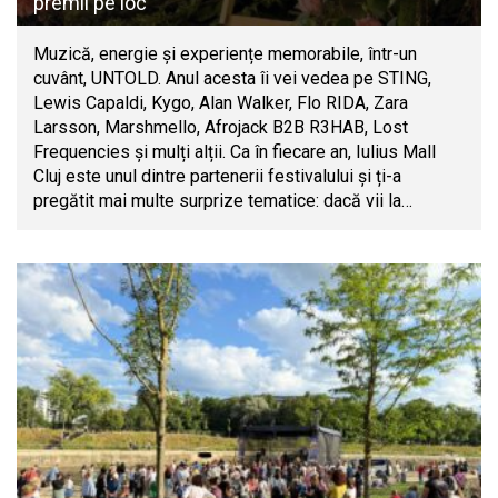
premii pe loc
Muzică, energie și experiențe memorabile, într-un
cuvânt, UNTOLD. Anul acesta îi vei vedea pe STING,
Lewis Capaldi, Kygo, Alan Walker, Flo RIDA, Zara
Larsson, Marshmello, Afrojack B2B R3HAB, Lost
Frequencies și mulți alții. Ca în fiecare an, Iulius Mall
Cluj este unul dintre partenerii festivalului și ți-a
pregătit mai multe surprize tematice: dacă vii la…