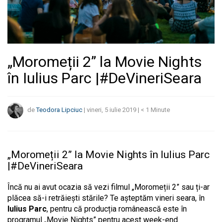
„Moromeții 2” la Movie Nights
în Iulius Parc |#DeVineriSeara
de
Teodora Lipciuc
|
vineri, 5 iulie 2019
|
< 1
Minute
„Moromeții 2” la Movie Nights în Iulius Parc
|#DeVineriSeara
Încă nu ai avut ocazia să vezi filmul „Moromeții 2” sau ți-ar
plăcea să-i retrăiești stările? Te așteptăm vineri seara, în
Iulius Parc
, pentru că producția românească este în
programul „Movie Nights” pentru acest week-end.