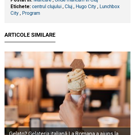
Etichete:
centrul clujului
,
​Cluj
,
Hugo City
,
Lunchbox
City
,
Program
ARTICOLE SIMILARE
Gelato? Gelateria italiană La Romana a ajuns la