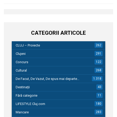
CATEGORII ARTICOLE
CLUJ – Proiecte
262
Clujeni
291
Concurs
122
Cultural
268
De Facut, De Vazut, De spus mai departe…
1.318
Destinații
43
Fără categorie
11
LIFESTYLE Cluj.com
180
Mancare
283