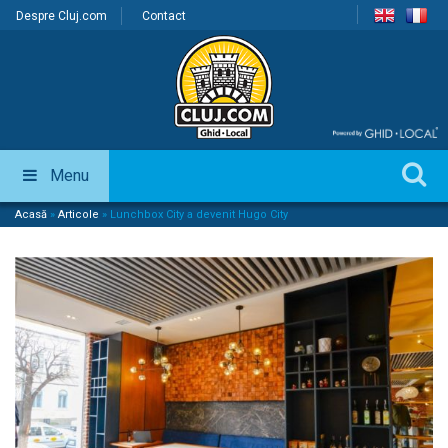
Despre Cluj.com
Contact
Menu
Acasă
»
Articole
»
Lunchbox City a devenit Hugo City