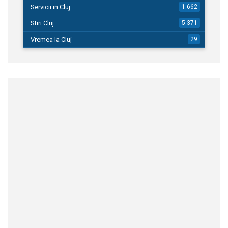
Servicii in Cluj
1.662
Stiri Cluj
5.371
Vremea la Cluj
29