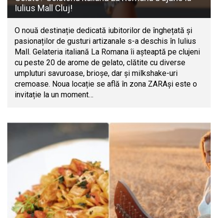
Iulius Mall Cluj!
O nouă destinație dedicată iubitorilor de înghețată și
pasionaților de gusturi artizanale s-a deschis în Iulius
Mall. Gelateria italiană La Romana îi așteaptă pe clujeni
cu peste 20 de arome de gelato, clătite cu diverse
umpluturi savuroase, brioșe, dar și milkshake-uri
cremoase. Noua locație se află în zona ZARAși este o
invitație la un moment…