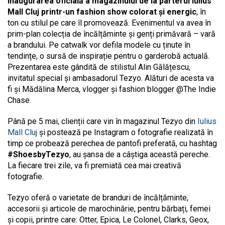
inaugurarea oficială a magazinului de la parterul Iulius
Mall Cluj printr-un fashion show colorat și energic
, în
ton cu stilul pe care îl promovează. Evenimentul va avea în
prim-plan colecția de încălțăminte și genți primăvară – vară
a brandului. Pe catwalk vor defila modele cu ținute în
tendințe, o sursă de inspirație pentru o garderobă actuală.
Prezentarea este gândită de stilistul Alin Gălățescu,
invitatul special și ambasadorul Tezyo. Alături de acesta va
fi și Mădălina Merca, vlogger și fashion blogger @The Indie
Chase.
Până pe 5 mai, clienții care vin în magazinul Tezyo din
Iulius
Mall Cluj
și postează pe Instagram o fotografie realizată în
timp ce probează perechea de pantofi preferată, cu hashtag
#ShoesbyTezyo
, au șansa de a câștiga această pereche.
La fiecare trei zile, va fi premiată cea mai creativă
fotografie.
Tezyo oferă o varietate de branduri de încălțăminte,
accesorii și articole de marochinărie, pentru bărbați, femei
și copii, printre care: Otter, Epica, Le Colonel, Clarks, Geox,