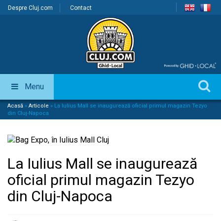
Despre Cluj.com
Contact
Menu
Acasă
»
Articole
»
La Iulius Mall se inaugurează oficial primul magazin Tezyo
din Cluj-Napoca
La Iulius Mall se inaugurează
oficial primul magazin Tezyo
din Cluj-Napoca