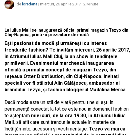
de
loredana
|
miercuri, 26 aprilie 2017
|
2
Minute
La Iulius Mall se inaugurează oficial primul magazin Tezyo din
Cluj-Napoca, printr-o prezentare de modă
Ești pasionat de modă și urmărești cu interes
trendurile fashion? Te invităm miercuri, 26 aprilie 2017,
în Atriumul Iulius Mall Cluj, la un show în tendințele
primăverii. Evenimentul marchează inaugurarea
oficială a primului concept de magazin Tezyo, din
rețeaua Otter Distribution, din Cluj-Napoca. Invitați
speciali vor fi stilistul Alin Gălățescu, ambasador al
brandului Tezyo, și fashion bloggerul Mădălina Merca.
Dacă moda este un stil de viață pentru tine și ești în
permanență conectat la tot ce este nou în domeniul fashion,
te așteptăm
miercuri, de la ora 19.30, în Atriumul Iulius
Mall
, să afli care sunt trendurile actuale în materie de
încălțăminte, accesorii și vestimentație.
Tezyo va marca