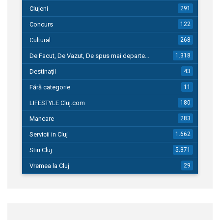
Clujeni
291
Concurs
122
Cultural
268
De Facut, De Vazut, De spus mai departe…
1.318
Destinații
43
Fără categorie
11
LIFESTYLE Cluj.com
180
Mancare
283
Servicii in Cluj
1.662
Stiri Cluj
5.371
Vremea la Cluj
29