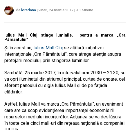
de
loredana
|
vineri, 24 martie 2017
|
< 1
Minute
Iulius Mall Cluj stinge luminile, pentru a marca „Ora
Pământului”
Și în acest an,
Iulius Mall Cluj
se alătură iniţiativei
internaţionale „Ora Pământului”, care atrage atenția asupra
protejării mediului, prin stingerea luminilor.
Sâmbătă, 25 martie 2017, în intervalul orar 20.30 – 21.30, se
va opri iluminatul din atriumul principal, curtea de onoare, cel
aferent panoului cu sigla Iulius Mall și de pe faţada
clădirilor.
Astfel, Iulius Mall va marca „Ora Pământului”, un eveniment
care are ca scop evidențierea importanţei economisirii
resurselor mediului înconjurător. Acţiunea se va desfăşura
în toate cele cinci mall-uri din reţeaua naţională a companiei
IULIUS.