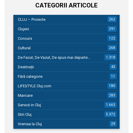
CATEGORII ARTICOLE
CLUJ – Proiecte
262
Clujeni
291
Concurs
122
Cultural
268
De Facut, De Vazut, De spus mai departe…
1.318
Destinații
43
Fără categorie
11
LIFESTYLE Cluj.com
180
Mancare
283
Servicii in Cluj
1.663
Stiri Cluj
5.372
Vremea la Cluj
29