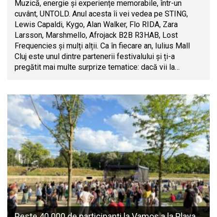
Muzică, energie și experiențe memorabile, într-un
cuvânt, UNTOLD. Anul acesta îi vei vedea pe STING,
Lewis Capaldi, Kygo, Alan Walker, Flo RIDA, Zara
Larsson, Marshmello, Afrojack B2B R3HAB, Lost
Frequencies și mulți alții. Ca în fiecare an, Iulius Mall
Cluj este unul dintre partenerii festivalului și ți-a
pregătit mai multe surprize tematice: dacă vii la…
Peste 40.000 de participanți la Vamos a la Playa