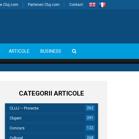
e Cluj.com
Parteneri Cluj.com
Contact
ARTICOLE
BUSINESS
CATEGORII ARTICOLE
CLUJ – Proiecte
262
Clujeni
291
Concurs
122
Cultural
268