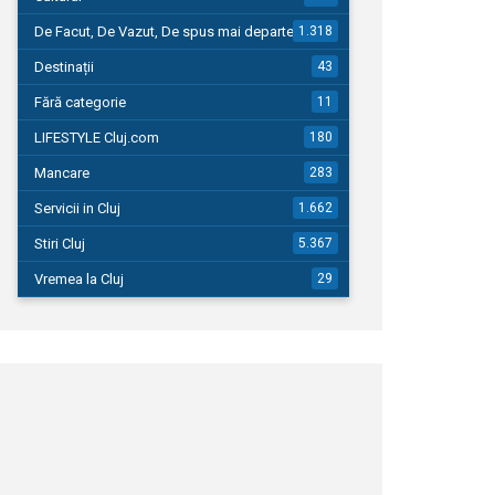
De Facut, De Vazut, De spus mai departe…
1.318
Destinații
43
Fără categorie
11
LIFESTYLE Cluj.com
180
Mancare
283
Servicii in Cluj
1.662
Stiri Cluj
5.367
Vremea la Cluj
29