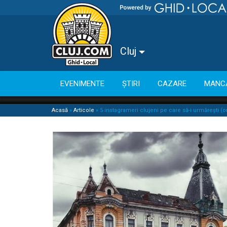
Cluj
EVENIMENTE
ȘTIRI
CAZARE
MANC
Acasă
»
Articole
»
5 instagrameri clujeni pe care să-i urmărești (o