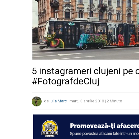
5 instagrameri clujeni pe c
#FotografdeCluj
de
Iulia Marc
|
marți, 3 aprilie 2018
|
2
Minute