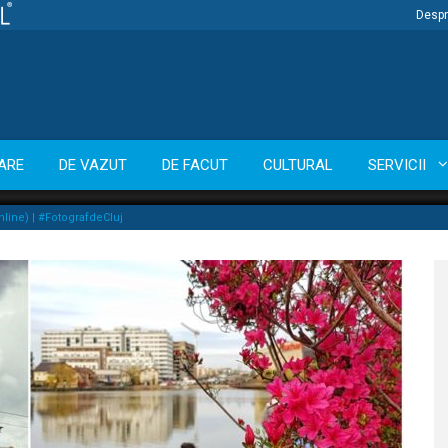
Despr
ARE
DE VAZUT
DE FACUT
CULTURAL
SERVICII
nline) | #FotografdeCluj