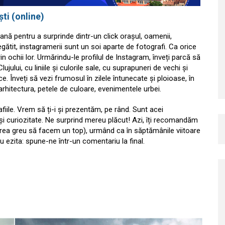
ti (online)
iană pentru a surprinde dintr-un click orașul, oamenii,
gătit, instagramerii sunt un soi aparte de fotografi. Ca orice
in ochii lor. Urmărindu-le profilul de Instagram, înveți parcă să
 Clujului, cu liniile și culorile sale, cu suprapuneri de vechi și
. Înveți să vezi frumosul în zilele întunecate și ploioase, în
arhitectura, petele de culoare, evenimentele urbei.
iile. Vrem să ți-i și prezentăm, pe rând. Sunt acei
 și curiozitate. Ne surprind mereu plăcut! Azi, îți recomandăm
t prea greu să facem un top), urmând ca în săptămânile viitoare
 ezita: spune-ne într-un comentariu la final.