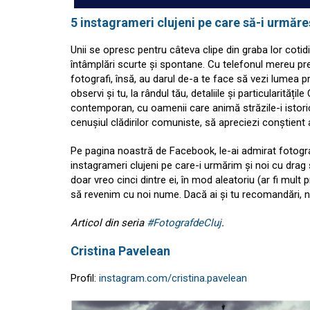
5 instagrameri clujeni pe care să-i urmăreș
Unii se opresc pentru câteva clipe din graba lor cotid
întâmplări scurte și spontane. Cu telefonul mereu pre
fotografi, însă, au darul de-a te face să vezi lumea pr
observi și tu, la rândul tău, detaliile și particularitățile
contemporan, cu oamenii care animă străzile-i istorice
cenușiul clădirilor comuniste, să apreciezi conștient 
Pe pagina noastră de Facebook, le-ai admirat fotograf
instagrameri clujeni pe care-i urmărim și noi cu drag
doar vreo cinci dintre ei, în mod aleatoriu (ar fi mul
să revenim cu noi nume. Dacă ai și tu recomandări, nu
Articol din seria
#FotografdeCluj
.
Cristina Pavelean
Profil:
instagram.com/cristina.pavelean