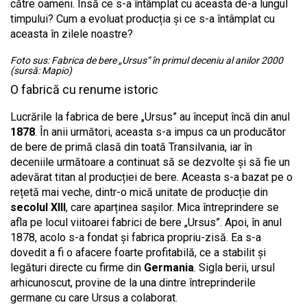
către oameni. Însă ce s-a întâmplat cu aceasta de-a lungul
timpului? Cum a evoluat producția și ce s-a întâmplat cu
aceasta în zilele noastre?
Foto sus: Fabrica de bere „Ursus” în primul deceniu al anilor 2000
(sursă: Mapio)
O fabrică cu renume istoric
Lucrările la fabrica de bere „Ursus” au început încă din anul
1878
. În anii următori, aceasta s-a impus ca un producător
de bere de primă clasă din toată Transilvania, iar în
deceniile următoare a continuat să se dezvolte și să fie un
adevărat titan al producției de bere. Aceasta s-a bazat pe o
rețetă mai veche, dintr-o mică unitate de producție din
secolul XIII
, care aparținea sașilor. Mica întreprindere se
afla pe locul viitoarei fabrici de bere „Ursus”. Apoi, în anul
1878, acolo s-a fondat și fabrica propriu-zisă. Ea s-a
dovedit a fi o afacere foarte profitabilă, ce a stabilit și
legături directe cu firme din
Germania
. Sigla berii, ursul
arhicunoscut, provine de la una dintre întreprinderile
germane cu care Ursus a colaborat.