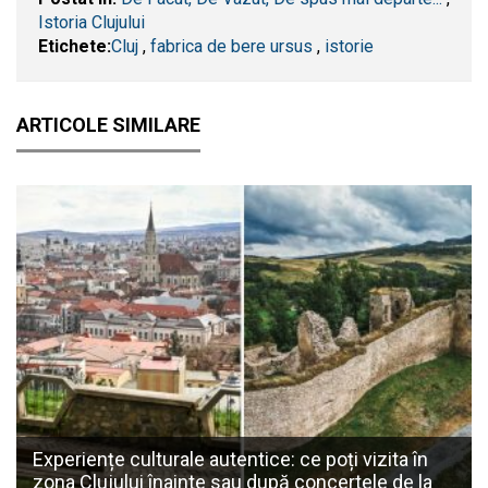
Istoria Clujului
Etichete:
​Cluj
,
fabrica de bere ursus
,
istorie
ARTICOLE SIMILARE
Experiențe culturale autentice: ce poți vizita în
zona Clujului înainte sau după concertele de la