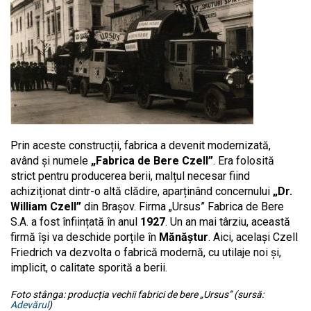
Prin aceste construcții, fabrica a devenit modernizată,
având și numele
„Fabrica de Bere Czell”
. Era folosită
strict pentru producerea berii, malțul necesar fiind
achiziționat dintr-o altă clădire, aparținând concernului
„Dr.
William Czell”
din Brașov. Firma „Ursus” Fabrica de Bere
S.A. a fost înființată în anul
1927
. Un an mai târziu, această
firmă își va deschide porțile în
Mănăștur
. Aici, același Czell
Friedrich va dezvolta o fabrică modernă, cu utilaje noi și,
implicit, o calitate sporită a berii.
Foto stânga: producția vechii fabrici de bere „Ursus” (sursă:
Adevărul
)