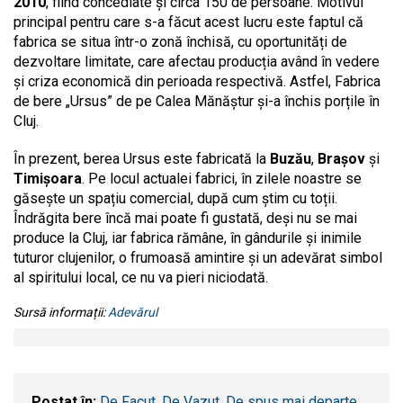
2010
, fiind concediate și circa 150 de persoane. Motivul
principal pentru care s-a făcut acest lucru este faptul că
fabrica se situa într-o zonă închisă, cu oportunități de
dezvoltare limitate, care afectau producția având în vedere
și criza economică din perioada respectivă. Astfel, Fabrica
de bere „Ursus” de pe Calea Mănăștur și-a închis porțile în
Cluj.
În prezent, berea Ursus este fabricată la
Buzău
,
Brașov
și
Timișoara
. Pe locul actualei fabrici, în zilele noastre se
găsește un spațiu comercial, după cum știm cu toții.
Îndrăgita bere încă mai poate fi gustată, deși nu se mai
produce la Cluj, iar fabrica rămâne, în gândurile și inimile
tuturor clujenilor, o frumoasă amintire și un adevărat simbol
al spiritului local, ce nu va pieri niciodată.
Sursă informații:
Adevărul
Postat în:
De Facut, De Vazut, De spus mai departe...
,