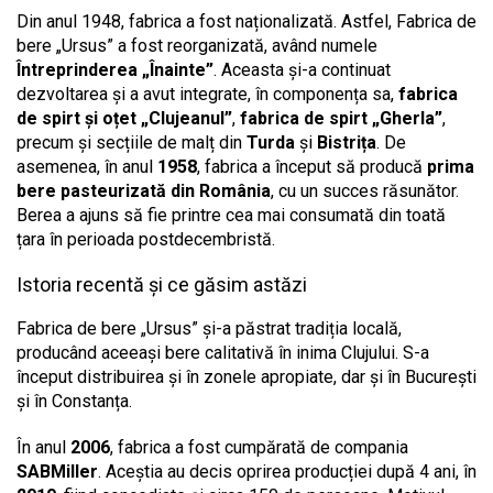
Din anul 1948, fabrica a fost naționalizată. Astfel, Fabrica de
bere „Ursus” a fost reorganizată, având numele
Întreprinderea „Înainte”
. Aceasta și-a continuat
dezvoltarea și a avut integrate, în componența sa,
fabrica
de spirt și oțet „Clujeanul”
,
fabrica de spirt „Gherla”
,
precum și secțiile de malț din
Turda
și
Bistrița
. De
asemenea, în anul
1958
, fabrica a început să producă
prima
bere pasteurizată din România
, cu un succes răsunător.
Berea a ajuns să fie printre cea mai consumată din toată
țara în perioada postdecembristă.
Istoria recentă și ce găsim astăzi
Fabrica de bere „Ursus” și-a păstrat tradiția locală,
producând aceeași bere calitativă în inima Clujului. S-a
început distribuirea și în zonele apropiate, dar și în București
și în Constanța.
În anul
2006
, fabrica a fost cumpărată de compania
SABMiller
. Aceștia au decis oprirea producției după 4 ani, în