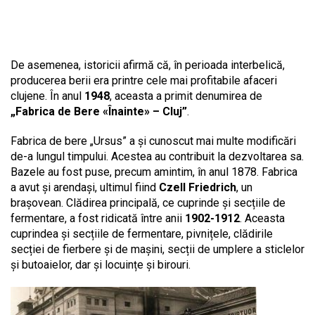
De asemenea, istoricii afirmă că, în perioada interbelică,
producerea berii era printre cele mai profitabile afaceri
clujene. În anul
1948
, aceasta a primit denumirea de
„Fabrica de Bere «Înainte» – Cluj”
.
Fabrica de bere „Ursus” a și cunoscut mai multe modificări
de-a lungul timpului. Acestea au contribuit la dezvoltarea sa.
Bazele au fost puse, precum amintim, în anul 1878. Fabrica
a avut și arendași, ultimul fiind
Czell Friedrich
, un
brașovean. Clădirea principală, ce cuprinde și secțiile de
fermentare, a fost ridicată între anii
1902-1912
. Aceasta
cuprindea și secțiile de fermentare, pivnițele, clădirile
secției de fierbere și de mașini, secții de umplere a sticlelor
și butoaielor, dar și locuințe și birouri.