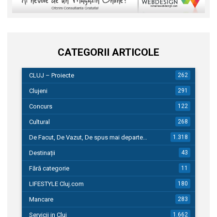
CATEGORII ARTICOLE
CLUJ – Proiecte
262
Clujeni
291
Concurs
122
Cultural
268
De Facut, De Vazut, De spus mai departe…
1.318
Destinații
43
Fără categorie
11
LIFESTYLE Cluj.com
180
Mancare
283
Servicii in Cluj
1.662