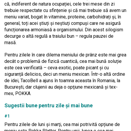
că, indiferent de natura ocupației, cele trei mese din zi
trebuie respectate cu sfințenie și că mai trebuie să avem un
meniu variat, bogat în vitamine, proteine, carbohidrați și, în
general, toți acei știuți și neștiuți compuși care ne asigură
funcționarea armoniasă a organismului. Din acest silogism
decurge o altă regulă a traiului bun – regula pauzei de
masă.
Pentru zilele în care dilema meniului de prânz este mai grea
decât o problemă de fizică cuantică, cea mai bună soluție
este cea verificată – ceva exotic, poate picant și cu
siguranță delicios, deci un meniu mexican. Într-o altă ordine
de idei, TacoBell a ajuns în toamna aceasta în Romania, la
Bucureşti, dar clujenii au deja o opţiune mexicană şi tex-
mex, POKKA.
Sugestii bune pentru zile și mai bune
#1
Pentru zilele de luni și marţi, cea mai potrivită opțiune de
meniu este Pokka Platter. Pentru unii, lunea e cea mai