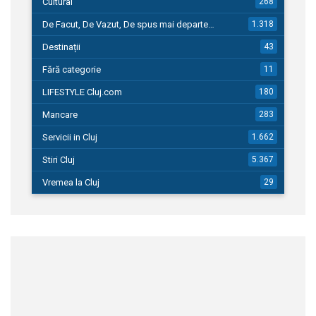
Cultural
268
De Facut, De Vazut, De spus mai departe…
1.318
Destinații
43
Fără categorie
11
LIFESTYLE Cluj.com
180
Mancare
283
Servicii in Cluj
1.662
Stiri Cluj
5.367
Vremea la Cluj
29